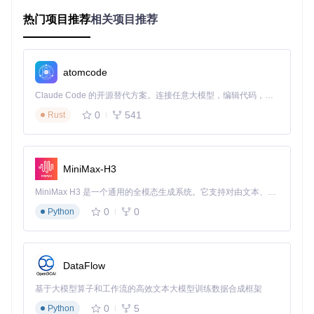
开；EPUB格式则提供了专业的电子书阅读体验，支持章节导
热门项目推荐
相关项目推荐
航、字体调整等功能。同时，工具还会自动清理广告、无关链
接等干扰内容，让你专注于阅读本身。
断点续传与批量下载
atomcode
针对长篇小说，工具支持
断点续传
功能，即使下载过程中网络
中断，重新连接后也能从上次中断的位置继续，无需从头开
Claude Code 的开源替代方案。连接任意大模型，编辑代码，运行命令，自动验证 — 全自动执行。用 Rust 构建，极致性能。 ｜ An open-source alternative to Claude Code. Connect any LLM, edit code, run commands, and verify changes — autonomously. Built in Rust for speed. Get Started
始。批量下载功能则让你可以一次性获取整部作品的所有章
0
541
Rust
节，大大节省了时间和精力。
版权友好的访问控制
如果你已经购买了某部小说的付费章节，只需保持登录状态，
MiniMax-H3
下载器就会自动识别你的访问权限，
只下载你有权查看的内
容
。这种设计既保护了作者的知识产权，也确保了付费用户的
MiniMax H3 是一个通用的全模态生成系统。它支持对由文本、图像、视频和音频组成的多模态上下文进行统一理解，并能生成分辨率高达 2K、时长可达 15 秒的带原生立体声音频的视频。得益于面向任务泛化的系统设计，H3 在预训练阶段就已具备广泛的多模态上下文理解与生成能力，能够出色地执行复杂的多模态指令。
合法权益。
0
0
Python
快速上手：从安装到使用的三步骤
准备工作
DataFlow
首先需要安装浏览器脚本管理器，推荐使用Tampermonkey或
基于大模型算子和工作流的高效文本大模型训练数据合成框架
Violentmonkey。然后通过以下命令获取项目代码：
0
5
Python