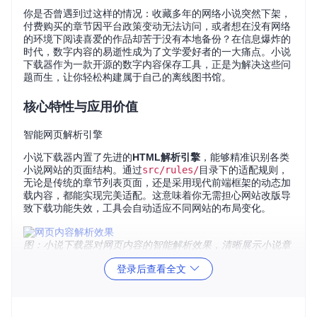
你是否曾遇到过这样的情况：收藏多年的网络小说突然下架，
付费购买的章节因平台政策变动无法访问，或者想在没有网络
的环境下阅读喜爱的作品却苦于没有本地备份？在信息爆炸的
时代，数字内容的易逝性成为了文学爱好者的一大痛点。小说
下载器作为一款开源的数字内容保存工具，正是为解决这些问
题而生，让你轻松构建属于自己的离线图书馆。
核心特性与应用价值
智能网页解析引擎
小说下载器内置了先进的
HTML解析引擎
，能够精准识别各类
小说网站的页面结构。通过
src/rules/
目录下的适配规则，
无论是传统的章节列表页面，还是采用现代前端框架的动态加
载内容，都能实现完美适配。这意味着你无需担心网站改版导
致下载功能失效，工具会自动适应不同网站的布局变化。
图：小说下载器对网页内容的智能解析效果，清晰展示小说章
节结构
登录后查看全文
多格式输出与内容优化
下载完成后，系统会自动生成
TXT和EPUB两种格式
文件。TX
T格式确保了最大的兼容性，可在任何设备和文本编辑器中打