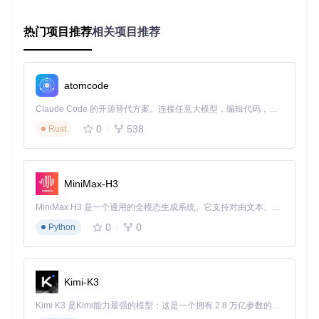
热门项目推荐
相关项目推荐
创建基础组件目录结构：
src/

├── widgets/           # 自定义组件目录

atomcode
│   ├── CustomWidget/

│   │   ├── CustomWidget.js

Claude Code 的开源替代方案。连接任意大模型，编辑代码，运行命令，自动验证 — 全自动执行。用 Rust 构建，极致性能。 ｜ An open-source alternative to Claude Code. Connect any LLM, edit code, run commands, and verify changes — autonomously. Built in Rust for speed. Get Started
│   │   └── CustomWidget.css

0
538
Rust
核心实现阶段
实现自定义组件需遵循Cesium编码规范，采用ES6类语法组织
MiniMax-H3
代码：
MiniMax H3 是一个通用的全模态生成系统。它支持对由文本、图像、视频和音频组成的多模态上下文进行统一理解，并能生成分辨率高达 2K、时长可达 15 秒的带原生立体声音频的视频。得益于面向任务泛化的系统设计，H3 在预训练阶段就已具备广泛的多模态上下文理解与生成能力，能够出色地执行复杂的多模态指令。
import
 { 
Widget
 } 
from
'cesium/Source/Widgets/Widget'
0
0
Python
import
 knockout 
from
'knockout'
;

class
CustomWidget
extends
Widget
 {

constructor
(
options
) {

Kimi-K3
super
(options);

this
.
viewer
 = options.
viewer
;

Kimi K3 是Kimi能力最强的模型：这是一个拥有 2.8 万亿参数的混合专家（MoE）模型，具备原生视觉理解能力，并支持 100 万 token 的上下文窗口。
this
.
_data
 = knockout.
observable
(
'initial value'
);
