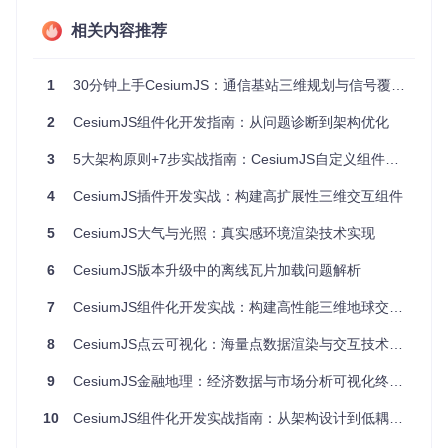
均继承自基础Widget类，遵循统一的生命周期管理机制。
相关内容推荐
组件架构包含四个核心部分：
1
30分钟上手CesiumJS：通信基站三维规划与信号覆盖模拟全流程
视图层
：负责UI渲染，通过HTML/CSS构建用户界面
2
CesiumJS组件化开发指南：从问题诊断到架构优化
数据层
：管理组件状态，通过Knockout observables实现响
应式更新
3
5大架构原则+7步实战指南：CesiumJS自定义组件开发全解析
业务逻辑层
：处理核心功能，实现组件具体行为
通信层
：负责组件间消息传递，基于事件总线模式
4
CesiumJS插件开发实战：构建高扩展性三维交互组件
官方Widget源码位于
packages/widgets/Source/
目录，遵
5
CesiumJS大气与光照：真实感环境渲染技术实现
循严格的模块化设计规范。每个组件独立维护自身状态，通过
明确定义的接口与外部交互，确保系统松耦合。
6
CesiumJS版本升级中的离线瓦片加载问题解析
如何实现自定义组件开发？
7
CesiumJS组件化开发实战：构建高性能三维地球交互界面
环境配置阶段
8
CesiumJS点云可视化：海量点数据渲染与交互技术终极指南
首先确保项目环境正确配置，通过npm安装Cesium依赖：
9
CesiumJS金融地理：经济数据与市场分析可视化终极指南
10
git 
CesiumJS组件化开发实战指南：从架构设计到低耦合实现
clone
cd
 cesium
