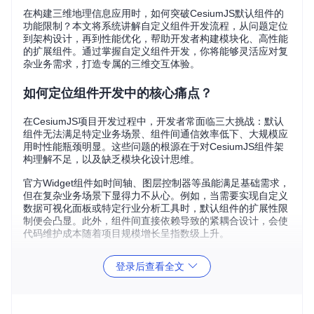
在构建三维地理信息应用时，如何突破CesiumJS默认组件的
功能限制？本文将系统讲解自定义组件开发流程，从问题定位
到架构设计，再到性能优化，帮助开发者构建模块化、高性能
的扩展组件。通过掌握自定义组件开发，你将能够灵活应对复
杂业务需求，打造专属的三维交互体验。
如何定位组件开发中的核心痛点？
在CesiumJS项目开发过程中，开发者常面临三大挑战：默认
组件无法满足特定业务场景、组件间通信效率低下、大规模应
用时性能瓶颈明显。这些问题的根源在于对CesiumJS组件架
构理解不足，以及缺乏模块化设计思维。
官方Widget组件如时间轴、图层控制器等虽能满足基础需求，
但在复杂业务场景下显得力不从心。例如，当需要实现自定义
数据可视化面板或特定行业分析工具时，默认组件的扩展性限
制便会凸显。此外，组件间直接依赖导致的紧耦合设计，会使
代码维护成本随着项目规模增长呈指数级上升。
组件核心架构原理是什么？
登录后查看全文
CesiumJS组件体系基于MVVM架构模式，通过Knockout.js实
现数据绑定，核心在于分离视图与业务逻辑。所有官方Widget