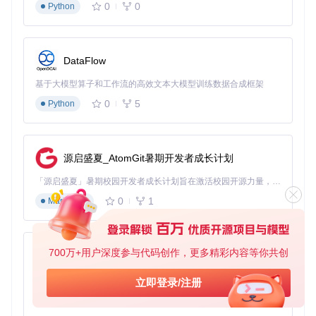
0
0
this
.
_initializeUI
();

Python
this
.
_bindEvents
();

this
.
_setupSubscriptions
();

  }

DataFlow
_initializeUI
(
) {

this
.
container
.
innerHTML
 = 
`

基于大模型算子和工作流的高效文本大模型训练数据合成框架
      <div class="custom-widget">

0
5
Python
        <div data-bind="text: _data"></div>

        <button class="cesium-button" data-bind="click: _h
          更新数据

        </button>

源启盛夏_AtomGit暑期开发者成长计划
      </div>

    `
;

「源启盛夏」暑期校园开发者成长计划旨在激活校园开源力量，通过积分激励、认证扶持、资源倾斜等形式，引导高校组织和开发者完成「入驻 — 建项目 — 做贡献 — 获认证 — 得资源」的完整闭环。无论你是想带领社团入驻平台的组织者，还是希望用代码贡献证明自己的开发者，都能在这里找到属于你的成长路径。
    knockout.
applyBindings
(
this
, 
this
.
container
);

  }

0
1
Markdown
_bindEvents
(
) {

this
.
viewer
.
scene
.
postRender
.
addEventListener
(
this
.
_o
  }

700万+用户深度参与代码创作，更多精彩内容等你共创
py-xiaozhi
_setupSubscriptions
(
) {

基于Python的Xiaozhi AI，适用于想要完整Xiaozhi体验而无需拥有专用硬件的用户。
立即登录/注册
this
.
viewer
.
eventBus
.
subscribe
(
'custom-widget:update'
0
1
this
.
_data
(data);

Python
    });
