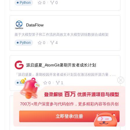
conda activate LivePortrait

0
0
Python
下载模型权重
：
DataFlow
启动交互界面
：
基于大模型算子和工作流的高效文本大模型训练数据合成框架
0
4
Python
专业姿态调校步骤
素材准备
：在"Source Image/Video"区域上传正面清晰的
源启盛夏_AtomGit暑期开发者成长计划
肖像图片，建议选择背景简单、光照均匀的素材。官方示
例素材位于assets/examples/source/目录。
「源启盛夏」暑期校园开发者成长计划旨在激活校园开源力量，通过积分激励、认证扶持、资源倾斜等形式，引导高校组织和开发者完成「入驻 — 建项目 — 做贡献 — 获认证 — 得资源」的完整闭环。无论你是想带领社团入驻平台的组织者，还是希望用代码贡献证明自己的开发者，都能在这里找到属于你的成长路径。
参数设置
：在"Pose Editing"区域调节三个滑动条：
0
1
Markdown
Relative Pitch（俯仰）：范围[-30, 30]度
Relative Yaw（偏航）：范围[-45, 45]度
700万+用户深度参与代码创作，更多精彩内容等你共创
Relative Roll（滚转）：范围[-20, 20]度
py-xiaozhi
驱动选择
：在"Driving Video"区域选择合适的动作模板，
基于Python的Xiaozhi AI，适用于想要完整Xiaozhi体验而无需拥有专用硬件的用户。
立即登录/注册
推荐：
0
1
Python