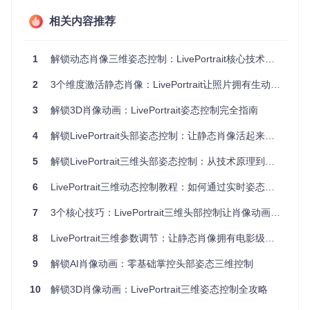
俯仰角（Pitch）
：上下转动轴，如同点头动作（正值抬
头，负值低头）
相关内容推荐
偏航角（Yaw）
：水平旋转轴，类似摇头动作（正值右转，
负值左转）
滚转角（Roll）
：侧向倾斜轴，好比歪头动作（正值右倾，
1
解锁动态肖像三维姿态控制：LivePortrait核心技术全解析
负值左倾）
2
3个维度激活静态肖像：LivePortrait让照片拥有生动表情的实用指南
LivePortrait姿态编辑界面展示了三个核心参数的调节滑块，实
3
解锁3D肖像动画：LivePortrait姿态控制完全指南
时预览区域可直观观察姿态变化效果
4
解锁LivePortrait头部姿态控制：让静态肖像活起来的三维操控指南
参数调校决策指南
5
解锁LivePortrait三维头部姿态控制：从技术原理到专业动画实践
💡
专业技巧
：不同场景需要不同的参数组合，以下矩阵提供精
准调校参考：
6
LivePortrait三维动态控制教程：如何通过实时姿态调整让肖像活起来
应用场
俯仰
偏航
滚转
效果特点
7
3个核心技巧：LivePortrait三维头部控制让肖像动画制作更专业
景
角
角
角
标准正
8
LivePortrait三维参数调节：让静态肖像拥有电影级动态表现力
中性基准姿态
0°
0°
0°
面
9
解锁AI肖像动画：零基础掌控头部姿态三维控制
惊讶表
抬头上扬，略带侧
15°
0°
5°
情
倾
10
解锁3D肖像动画：LivePortrait三维姿态控制全攻略
沉思状
低头微偏，自然思
-10°
-5°
3°