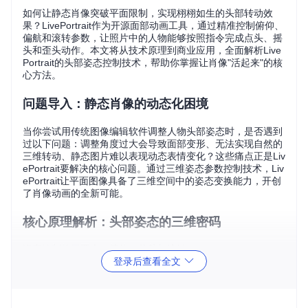
如何让静态肖像突破平面限制，实现栩栩如生的头部转动效
果？LivePortrait作为开源面部动画工具，通过精准控制俯仰、
偏航和滚转参数，让照片中的人物能够按照指令完成点头、摇
头和歪头动作。本文将从技术原理到商业应用，全面解析Live
Portrait的头部姿态控制技术，帮助你掌握让肖像"活起来"的核
心方法。
问题导入：静态肖像的动态化困境
当你尝试用传统图像编辑软件调整人物头部姿态时，是否遇到
过以下问题：调整角度过大会导致面部变形、无法实现自然的
三维转动、静态图片难以表现动态表情变化？这些痛点正是Liv
ePortrait要解决的核心问题。通过三维姿态参数控制技术，Liv
ePortrait让平面图像具备了三维空间中的姿态变换能力，开创
了肖像动画的全新可能。
核心原理解析：头部姿态的三维密码
姿态控制的三要素：俯仰、偏航与滚转
登录后查看全文
🔧
技术原理
：LivePortrait采用三维欧拉角系统描述头部姿
态，就像操控3D模型一样控制平面肖像：