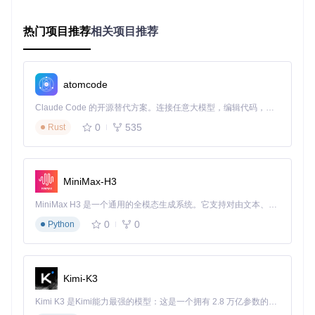
态
考感
疑惑表
侧头歪脑，好奇神
5°
15°
8°
热门项目推荐
相关项目推荐
情
态
自信姿
微抬下巴，略带傲
8°
-8°
-5°
态
气
atomcode
姿态平滑算法实现：
src/utils/helper.py
中的
calc_motion_mu
Claude Code 的开源替代方案。连接任意大模型，编辑代码，运行命令，自动验证 — 全自动执行。用 Rust 构建，极致性能。 ｜ An open-source alternative to Claude Code. Connect any LLM, edit code, run commands, and verify changes — autonomously. Built in Rust for speed. Get Started
ltiplier
函数控制姿态过渡的自然度，默认值1.0可根据需要
调整为0.8-1.2区间。
0
535
Rust
场景化操作：从安装到动画生成的全流程
基础环境搭建
MiniMax-H3
🎯
任务流程
：快速启动LivePortrait姿态控制系统
MiniMax H3 是一个通用的全模态生成系统。它支持对由文本、图像、视频和音频组成的多模态上下文进行统一理解，并能生成分辨率高达 2K、时长可达 15 秒的带原生立体声音频的视频。得益于面向任务泛化的系统设计，H3 在预训练阶段就已具备广泛的多模态上下文理解与生成能力，能够出色地执行复杂的多模态指令。
0
0
Python
克隆项目代码
：
git 
clone
cd
Kimi-K3
创建虚拟环境
：
Kimi K3 是Kimi能力最强的模型：这是一个拥有 2.8 万亿参数的混合专家（MoE）模型，具备原生视觉理解能力，并支持 100 万 token 的上下文窗口。
conda create -n LivePortrait python=3.10
