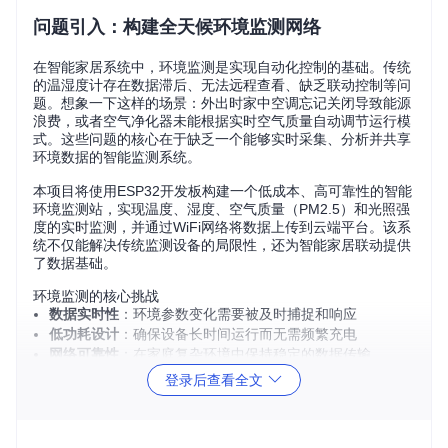
问题引入：构建全天候环境监测网络
在智能家居系统中，环境监测是实现自动化控制的基础。传统
的温湿度计存在数据滞后、无法远程查看、缺乏联动控制等问
题。想象一下这样的场景：外出时家中空调忘记关闭导致能源
浪费，或者空气净化器未能根据实时空气质量自动调节运行模
式。这些问题的核心在于缺乏一个能够实时采集、分析并共享
环境数据的智能监测系统。
本项目将使用ESP32开发板构建一个低成本、高可靠性的智能
环境监测站，实现温度、湿度、空气质量（PM2.5）和光照强
度的实时监测，并通过WiFi网络将数据上传到云端平台。该系
统不仅能解决传统监测设备的局限性，还为智能家居联动提供
了数据基础。
环境监测的核心挑战
数据实时性
：环境参数变化需要被及时捕捉和响应
低功耗设计
：确保设备长时间运行而无需频繁充电
网络可靠性
：在家庭复杂环境中保持稳定的数据传输
传感器兼容性
：支持多种类型传感器以满足不同监测需求
登录后查看全文
方案设计：技术选型与系统架构