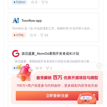
0
0
Python
图1：ESP32外设连接示意图，展示了GPIO矩阵与各类外设的
连接关系
硬件模块组成
Toonflow-app
系统硬件由以下核心模块构成：
Toonflow 是一款 AI 短剧漫剧工具，能够利用 AI 技术将小说自动转化为剧本，并结合 AI 生成的图片和视频，实现高效的短剧创作。借助 Toonflow，可以轻松完成从文字到影像的全流程，让短剧制作变得更加智能与便捷。
主控模块
：ESP32开发板（推荐ESP32-DevKitC）
0
16
HTML
环境传感模块
：
DHT22温湿度传感器
GP2Y1014AU粉尘传感器（PM2.5检测）
BH1750光照传感器
源启盛夏_AtomGit暑期开发者成长计划
电源模块
：5V/2A USB供电或锂电池供电（带充放电保
「源启盛夏」暑期校园开发者成长计划旨在激活校园开源力量，通过积分激励、认证扶持、资源倾斜等形式，引导高校组织和开发者完成「入驻 — 建项目 — 做贡献 — 获认证 — 得资源」的完整闭环。无论你是想带领社团入驻平台的组织者，还是希望用代码贡献证明自己的开发者，都能在这里找到属于你的成长路径。
护）
显示模块
：可选OLED显示屏（128x64）用于本地数据展
0
1
Markdown
示
核心实现：从硬件连接到软件部署
700万+用户深度参与代码创作，更多精彩内容等你共创
AionUi
硬件接口定义与连接
功能模块详解
免费、本地、开源的 24/7 全天候 Cowork 应用，以及适用于 Gemini CLI、Claude Code、Codex、OpenCode、Qwen Code、Goose CLI、Auggie 等的 OpenClaw | 🌟 喜欢就点star吧
立即登录/注册
0
6
TypeScript
ESP32主控模块
：