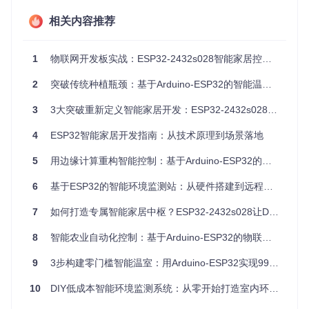
技术选型决策树
相关内容推荐
在开始实施前，我们需要根据具体需求选择合适的技术方案。
以下是三种常见的环境监测方案对比：
1
物联网开发板实战：ESP32-2432s028智能家居控制全指南
开
适
核心技
网络
发
用
2
突破传统种植瓶颈：基于Arduino-ESP32的智能温室环境调控系统
方案
成本
功耗
术
覆盖
难
场
度
景
3
3大突破重新定义智能家居开发：ESP32-2432s028开发平台深度评测
室
4
ESP32智能家居开发指南：从技术原理到场景落地
内
中
中（持
固
ESP32
依赖
方案
（约
5
用边缘计算重构智能控制：基于Arduino-ESP32的低成本环境监测系统
主控 +
续运行
定
家庭
A：ES
低
￥50
WiFi传
约6-8
位
WiFi
P32+
-8
输
覆盖
WiFi
6
基于ESP32的智能环境监测站：从硬件搭建到远程监控的完整实现
小时）
置
0）
监
测
7
如何打造专属智能家居中枢？ESP32-2432s028让DIY更简单
多
8
智能农业自动化控制：基于Arduino-ESP32的物联网解决方案
节
高
方案
低（电
点
需要
ESP32-
9
3步构建零门槛智能温室：用Arduino-ESP32实现99.9%环境稳定性
（约
B：ES
C3主控
池供电
分
Zigb
中
￥80
P32-C
ee网
+ Zigbe
约3-6
布
3+Zigb
-12
10
DIY低成本智能环境监测系统：从零开始打造室内环境精准控制系统
e协议
关
个月）
式
ee
0）
监