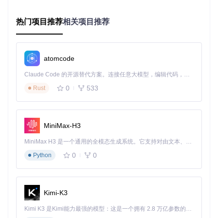
测
室
热门项目推荐
相关项目推荐
外
中高
广域
方案
低（电
ESP82
或
（约
覆盖
C：ES
66主控
池供电
无
高
￥70
（需
P8266
+ NBIo
约1-3
Wi
atomcode
+NBIo
-10
SIM
T模块
个月）
Fi
T
0）
卡）
环
Claude Code 的开源替代方案。连接任意大模型，编辑代码，运行命令，自动验证 — 全自动执行。用 Rust 构建，极致性能。 ｜ An open-source alternative to Claude Code. Connect any LLM, edit code, run commands, and verify changes — autonomously. Built in Rust for speed. Get Started
境
0
533
Rust
选型建议
：对于大多数家庭用户，方案A（ESP32+WiFi）提供
了最佳的性价比和开发便捷性，因此本教程将基于此方案实
现。
MiniMax-H3
系统总体架构
MiniMax H3 是一个通用的全模态生成系统。它支持对由文本、图像、视频和音频组成的多模态上下文进行统一理解，并能生成分辨率高达 2K、时长可达 15 秒的带原生立体声音频的视频。得益于面向任务泛化的系统设计，H3 在预训练阶段就已具备广泛的多模态上下文理解与生成能力，能够出色地执行复杂的多模态指令。
智能环境监测站采用分层架构设计，从下到上依次为：
0
0
Python
感知层
：各类环境传感器（温湿度、PM2.5、光照等）
数据处理层
：ESP32主控单元，负责数据采集与初步分析
传输层
：WiFi网络，实现数据上传与远程控制
Kimi-K3
应用层
：云端平台与用户界面，提供数据展示和控制功能
Kimi K3 是Kimi能力最强的模型：这是一个拥有 2.8 万亿参数的混合专家（MoE）模型，具备原生视觉理解能力，并支持 100 万 token 的上下文窗口。