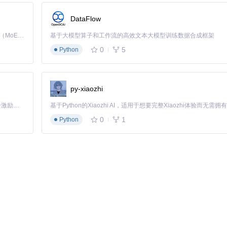
间对齐精度）
DataFlow
Kimi K3 是Kimi能力最强的模型：这是一个拥有 2.8 万亿参数的混合专家（MoE）模型，具备原生视觉理解能力，并支持 100 万 token 的上下文窗口。
基于大模型算子和工作流的高效文本大模型训练数据合成框架
0
5
Python
在网络稳定环境下操作。
py-xiaozhi
「源启盛夏」暑期校园开发者成长计划旨在激活校园开源力量，通过积分激励、认证扶持、资源倾斜等形式，引导高校组织和开发者完成「入驻 — 建项目 — 做贡献 — 获认证 — 得资源」的完整闭环。无论你是想带领社团入驻平台的组织者，还是希望用代码贡献证明自己的开发者，都能在这里找到属于你的成长路径。
0
1
Python
会后关键词检索。某科技公司实践表明，使用该方案后会议纪要整理效率提
分师生互动语音。学生可通过文本快速定位重点内容，学习效率提升40%
色对话，生成结构化手术记录。某三甲医院试点显示，手术文书完成时间从