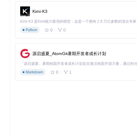
数字抑制开关
True（提升时
--suppress-numerals
Kimi-K3
基础使用示例：
0
0
Python
💡 专家提示：首次运行会自动下载模型文件（约1GB），建议
源启盛夏_AtomGit暑期开发者成长计划
「场景落地：四大行业的效率革命」
会议场景：48小时→20分钟的记录革命
0
1
Markdown
企业高管会议中，系统实时生成带说话人标签的转录文本，支持
键信息遗漏率降低85%。
教育场景：在线课程的智能转写
在线教育平台通过该方案将讲师授课内容实时转换为文本，并区
时间缩短75%。
医疗场景：手术记录的自动生成
手术室语音记录通过系统处理后，自动区分主刀医生、护士等角
5分钟，且医学术语准确率达98.3%。