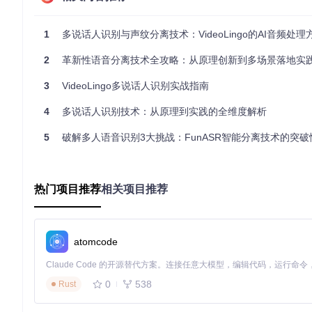
Python 3.10+
FFmpeg媒体处理工具
Cython编译环境
1
多说话人识别与声纹分离技术：VideoLingo的AI音频处理
核心安装命令：
2
革新性语音分离技术全攻略：从原理创新到多场景落地实
3
VideoLingo多说话人识别实战指南
# 安装前置依赖
4
多说话人识别技术：从原理到实践的全维度解析
sudo
 apt update && 
sudo
 apt install ffmpeg  
# Ubuntu/D
# 克隆项目代码
5
破解多人语音识别3大挑战：FunASR智能分离技术的突
git 
clone
 https://gitcode.com/GitHub_Trending/wh/whisper
# 安装项目依赖
cd
 whisper-diarization

热门项目推荐
相关项目推荐
基础使用参数
参数
功能描述
推荐
atomcode
输入音频文件路径
支持wav/mp3/o
-a, --audio
Whisper模型选择
base（平衡速
--whisper-model
0
538
Rust
批处理大小
4（8GB显存推
--batch-size