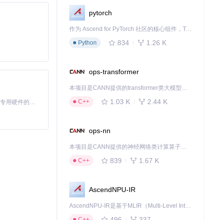
pytorch
作为 Ascend for PyTorch 社区的核心组件，TorchNPU 是昇腾专为 PyTorch 打造的深度学习适配插件，使 PyTorch 框架能够直接调用昇腾 NPU，为开发者提供昇腾 AI 处理器的超强算力。
834
1.26 K
Python
ops-transformer
本项目是CANN提供的transformer类大模型算子库，实现网络在NPU上加速计算。
1.03 K
2.44 K
C++
基于Python的Xiaozhi AI，适用于想要完整Xiaozhi体验而无需拥有专用硬件的用户。
升90%，且关
ops-nn
本项目是CANN提供的神经网络类计算算子库，实现网络在NPU上加速计算。
839
1.67 K
C++
，课程内容检索
AscendNPU-IR
2小时缩短至1
AscendNPU-IR是基于MLIR（Multi-Level Intermediate Representation）构建的，面向昇腾亲和算子编译时使用的中间表示，提供昇腾完备表达能力，通过编译优化提升昇腾AI处理器计算效率，支持通过生态框架使能昇腾AI处理器与深度调优
496
337
C++