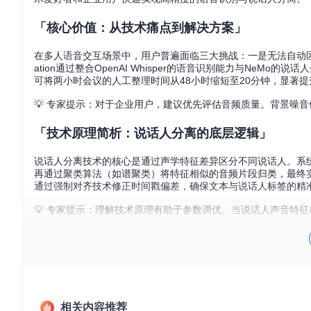
「核心价值：从技术痛点到解决方案」
在多人语音交互场景中，用户普遍面临三大挑战：一是无法自动区分不
ation通过整合OpenAI Whisper的语音识别能力与Ne
可将两小时会议的人工整理时间从48小时缩短至20分钟，显著
💡 专家提示：对于企业用户，建议优先评估音频质量。背景噪音
「技术原理简析：说话人分离的底层逻辑」
说话人分离技术的核心是通过声学特征差异区分不同说话人。系统首
再通过聚类算法（如谱聚类）将特征相似的音频片段归类，最终实现说话
通过强制对齐技术修正时间戳偏差，确保文本与说话人标签的精
💡 专家提示：理解技术原理有助于参数调优。当说话人声音特
「实践指南：从环境搭建到快速上手」
环境准备
确保系统满足以下要求：
相关内容推荐