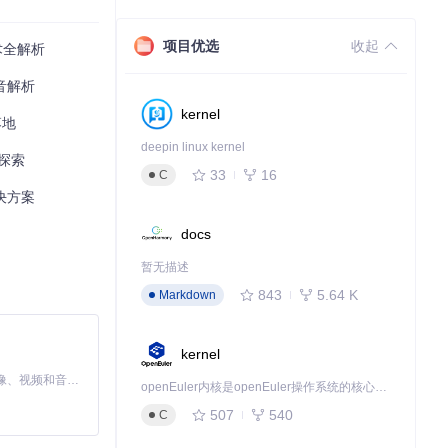
项目优选
收起
术全解析
音解析
kernel
落地
deepin linux kernel
探索
33
16
C
决方案
docs
暂无描述
843
5.64 K
Markdown
kernel
MiniMax H3 是一个通用的全模态生成系统。它支持对由文本、图像、视频和音频组成的多模态上下文进行统一理解，并能生成分辨率高达 2K、时长可达 15 秒的带原生立体声音频的视频。得益于面向任务泛化的系统设计，H3 在预训练阶段就已具备广泛的多模态上下文理解与生成能力，能够出色地执行复杂的多模态指令。
openEuler内核是openEuler操作系统的核心，既是系统性能与稳定性的基石，也是连接处理器、设备与服务的桥梁。
507
540
C