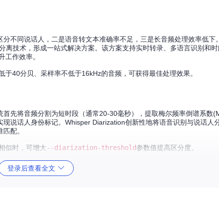
同说话人，二是语音转文本准确率不足，三是长音频处理效率低下。Whispe
Mo的说话人分离技术，形成一站式解决方案。该方案支持实时转录、多语言识别和
提升工作效率。
低于40分贝、采样率不低于16kHz的音频，可获得最佳处理效果。
先将音频分割为短时段（通常20-30毫秒），提取梅尔频率倒谱系数(M
人身份标记。Whisper Diarization创新性地将语音识别与说话
准匹配。
征相似时，可增大
--diarization-threshold
参数值提高区分度。
登录后查看全文