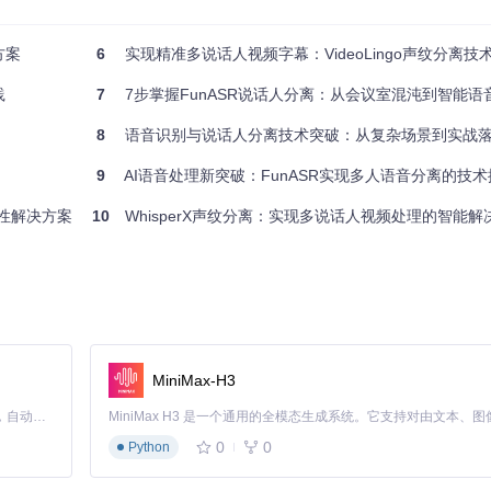
方案
6
实现精准多说话人视频字幕：VideoLingo声纹分离技
践
7
7步掌握FunASR说话人分离：从会议室混沌到智能语
8
语音识别与说话人分离技术突破：从复杂场景到实战
9
AI语音处理新突破：FunASR实现多人语音分离的技术
ebian系统
破性解决方案
10
WhisperX声纹分离：实现多说话人视频处理的智能解
-diarization

值
MiniMax-H3
pus格式
Claude Code 的开源替代方案。连接任意大模型，编辑代码，运行命令，自动验证 — 全自动执行。用 Rust 构建，极致性能。 ｜ An open-source alternative to Claude Code. Connect any LLM, edit code, run commands, and verify changes — autonomously. Built in Rust for speed. Get Started
度与精度）
0
0
Python
荐）