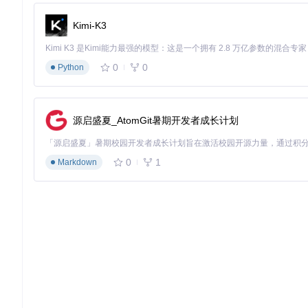
第二步：准备XAPK文件
Kimi-K3
将你需要转换的XAPK文件复制到xapk-to-apk文件夹中，这
第三步：开始转换
0
0
Python
功能
：启动转换程序
源启盛夏_AtomGit暑期开发者成长计划
注意事项
：运行后按照提示输入XAPK文件名，程序会自动完成
验证方法
0
1
Markdown
转换成功后，你将看到类似以下的输出信息：
[1/3] 解析XAPK文件结构... ✅

[2/3] 重组资源文件... ✅  

[3/3] 签名优化APK... ✅

此时，在工具目录下会生成一个扩展名为.apk的文件，你可以
深度拓展：高级功能与常见问题