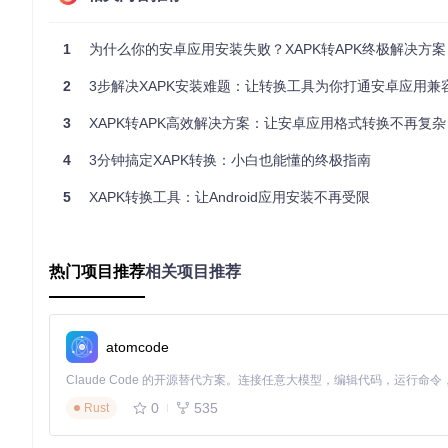
🔹
真正的绿色软件
：无需安装额外组件，下载即用，就像一个即
🔹
全平台兼容
：支持Windows、macOS和Linux系统，内
1
为什么你的安卓应用安装失败？XAPK转APK终极解决方案
🔹
操作简单直观
：无需记忆复杂命令，只需选择文件，按照提示
2
3步解决XAPK安装难题：让转换工具为你打通安卓应用兼
应用实战指南：三步完成XAPK转换
3
XAPK转APK高效解决方案：让安卓应用格式转换不再复杂
4
3分钟搞定XAPK转换：小白也能懂的终极指南
准备工作
在开始转换前，请确保你的电脑已安装以下工具：
5
XAPK转换工具：让Android应用安装不再受限
Python 3.6或更高版本（在终端输入
python --version
检查
如果你的电脑还没有Python，可以从官网下载并安装，安装时记得勾选
热门项目推荐
相关项目推荐
用Python。
核心步骤
第一步：获取工具
atomcode
git 
clone
cd
0
535
Rust
功能
：将工具下载到本地并进入工具目录
注意事项
：确保你的电脑已安装Git，否则需要手动下载工具压