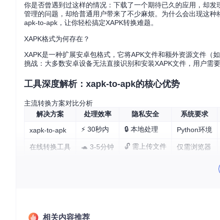
你是否曾遇到过这样的情况：下载了一个期待已久的应用，却发现
管理的问题，却给普通用户带来了不少麻烦。为什么会出现这种格
apk-to-apk，让你轻松搞定XAPK转换难题。
XAPK格式为何存在？
XAPK是一种扩展安卓包格式，它将APK文件和额外资源文件（
挑战：大多数安卓设备无法直接识别和安装XAPK文件，用户需
工具深度解析：xapk-to-apk的核心优势
主流转换方案对比分析
解决方案
处理效率
隐私安全
系统要求
⚡ 30秒内
🔒 本地处理
Python环境
xapk-to-apk
🔓 需上传文件
在线转换工具
🐢 3-5分钟
仅需浏览器
🕒 1-2分钟
🔒 本地处理
专业桌面软件
需安装软件
为什么本地处理如此重要？想象一下，你有一份私密的办公应用
生人保管。而xapk-to-apk在本地完成所有操作，就像在家里
xapk-to-apk的三大核心特性
相关内容推荐