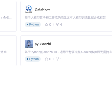
DataFlow
一步就像把食材放进厨房准备烹饪。
Kimi K3 是Kimi能力最强的模型：这是一个拥有 2.8 万亿参数的混合专家（MoE）模型，具备原生视觉理解能力，并支持 100 万 token 的上下文窗口。
基于大模型算子和工作流的高效文本大模型训练数据合成框架
0
4
Python
py-xiaozhi
转换过程
「源启盛夏」暑期校园开发者成长计划旨在激活校园开源力量，通过积分激励、认证扶持、资源倾斜等形式，引导高校组织和开发者完成「入驻 — 建项目 — 做贡献 — 获认证 — 得资源」的完整闭环。无论你是想带领社团入驻平台的组织者，还是希望用代码贡献证明自己的开发者，都能在这里找到属于你的成长路径。
0
1
Python
将其传输到安卓设备进行安装测试。