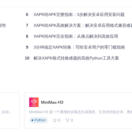
用即走的便携工具。
置环境检测功能确保转换顺利进行。
6
XAPK转APK完整指南：3步解决安卓应用安装问题
操作即可完成转换。
容性
7
XAPK转APK高效解决方案：解决安卓应用格式兼容难
8
XAPK转APK完全指南：从痛点解决到高效应用
9
3分钟搞定XAPK转换：写给安卓用户的零门槛指南
10
解决XAPK格式转换难题的高效Python工具方案
）
"Add Python to PATH"选项，这一步就像给新电器插上电源，让
MiniMax-H3
Claude Code 的开源替代方案。连接任意大模型，编辑代码，运行命令，自动验证 — 全自动执行。用 Rust 构建，极致性能。 ｜ An open-source alternative to Claude Code. Connect any LLM, edit code, run commands, and verify changes — autonomously. Built in Rust for speed. Get Started
0
0
Python
缩包并解压