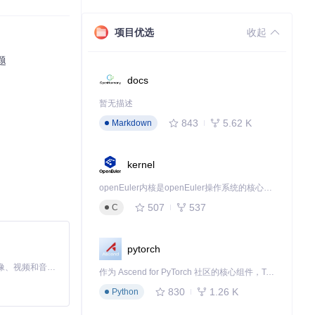
项目优选
收起
题
docs
暂无描述
843
5.62 K
Markdown
kernel
系统能够找到并使
openEuler内核是openEuler操作系统的核心，既是系统性能与稳定性的基石，也是连接处理器、设备与服务的桥梁。
507
537
C
pytorch
MiniMax H3 是一个通用的全模态生成系统。它支持对由文本、图像、视频和音频组成的多模态上下文进行统一理解，并能生成分辨率高达 2K、时长可达 15 秒的带原生立体声音频的视频。得益于面向任务泛化的系统设计，H3 在预训练阶段就已具备广泛的多模态上下文理解与生成能力，能够出色地执行复杂的多模态指令。
作为 Ascend for PyTorch 社区的核心组件，TorchNPU 是昇腾专为 PyTorch 打造的深度学习适配插件，使 PyTorch 框架能够直接调用昇腾 NPU，为开发者提供昇腾 AI 处理器的超强算力。
830
1.26 K
Python