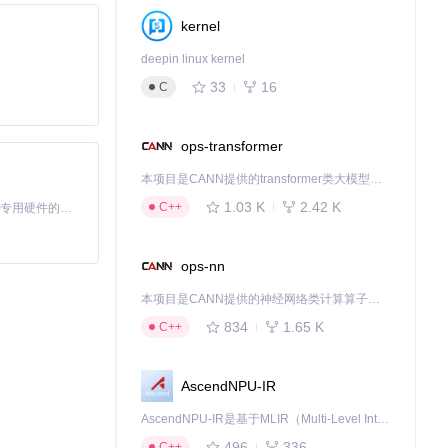
kernel
deepin linux kernel
33
16
C
ops-transformer
本项目是CANN提供的transformer类大模型算子库，实现网络在NPU上加速计算。
1.03 K
2.42 K
C++
基于Python的Xiaozhi AI，适用于想要完整Xiaozhi体验而无需拥有专用硬件的用户。
ops-nn
本项目是CANN提供的神经网络类计算算子库，实现网络在NPU上加速计算。
834
1.65 K
C++
AscendNPU-IR
AscendNPU-IR是基于MLIR（Multi-Level Intermediate Representation）构建的，面向昇腾亲和算子编译时使用的中间表示，提供昇腾完备表达能力，通过编译优化提升昇腾AI处理器计算效率，支持通过生态框架使能昇腾AI处理器与深度调优
496
336
C++