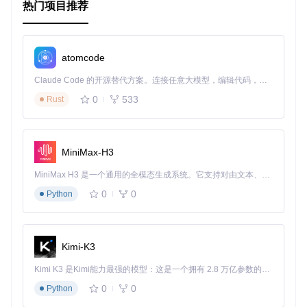
热门项目推荐
atomcode
Claude Code 的开源替代方案。连接任意大模型，编辑代码，运行命令，自动验证 — 全自动执行。用 Rust 构建，极致性能。 ｜ An open-source alternative to Claude Code. Connect any LLM, edit code, run commands, and verify changes — autonomously. Built in Rust for speed. Get Started
0
533
Rust
MiniMax-H3
MiniMax H3 是一个通用的全模态生成系统。它支持对由文本、图像、视频和音频组成的多模态上下文进行统一理解，并能生成分辨率高达 2K、时长可达 15 秒的带原生立体声音频的视频。得益于面向任务泛化的系统设计，H3 在预训练阶段就已具备广泛的多模态上下文理解与生成能力，能够出色地执行复杂的多模态指令。
0
0
Python
Kimi-K3
Kimi K3 是Kimi能力最强的模型：这是一个拥有 2.8 万亿参数的混合专家（MoE）模型，具备原生视觉理解能力，并支持 100 万 token 的上下文窗口。
0
0
Python