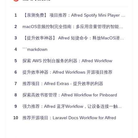
项目特点
便捷性
：无需打开Spotify应用程序，即可完成所有操作。
1
【亲测免费】 项目推荐：Alfred Spotify Mini Player —— 桌面音乐控制新体验
定制化
：提供多种预设命令，同时也支持自定义快捷键。
2
macOS音频控制完全指南：多应用音量管理的智能解决方案
高效性
：实时反馈，无延迟，使你的音乐体验更为流畅。
完善文档
：详尽的wiki页面，包含了从安装到使用的全过
3
【提升效率神器】 Alfred 短捷命令：释放MacOS潜力的一键触发工具
程说明，以及所有可用命令列表。
持续更新
：开发者会定期发布更新，修复问题并添加新功
4
```markdown
能。
5
探索 AWS 控制台服务的利器：Alfred Workflow
如果你是Spotify和Alfred的爱好者，那么
Spotify Controls
for Alfred
无疑是你不能错过的神器。现在就加入到数以千
6
提升效率神器：Alfred Workflows 开源项目推荐
计已经享受到这个项目带来的便利的用户行列吧，让我们一起
在音乐的世界里自由驰骋！
7
推荐项目：Alfred Extras - 提升效率的利器
8
探索高效书签管理：Alfred Workflow for Pinboard
9
强力推荐：Alfred 蓝牙Workflow，让设备连接一触即达！
10
推荐开源项目：Laravel Docs Workflow for Alfred