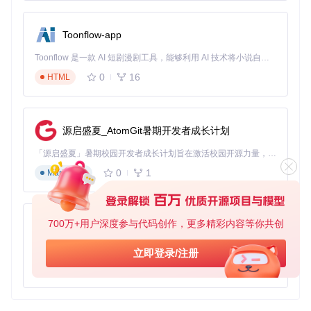
Toonflow-app
Toonflow 是一款 AI 短剧漫剧工具，能够利用 AI 技术将小说自动转化为剧本，并结合 AI 生成的图片和视频，实现高效的短剧创作。借助 Toonflow，可以轻松完成从文字到影像的全流程，让短剧制作变得更加智能与便捷。
0
16
HTML
源启盛夏_AtomGit暑期开发者成长计划
「源启盛夏」暑期校园开发者成长计划旨在激活校园开源力量，通过积分激励、认证扶持、资源倾斜等形式，引导高校组织和开发者完成「入驻 — 建项目 — 做贡献 — 获认证 — 得资源」的完整闭环。无论你是想带领社团入驻平台的组织者，还是希望用代码贡献证明自己的开发者，都能在这里找到属于你的成长路径。
0
1
Markdown
700万+用户深度参与代码创作，更多精彩内容等你共创
AionUi
免费、本地、开源的 24/7 全天候 Cowork 应用，以及适用于 Gemini CLI、Claude Code、Codex、OpenCode、Qwen Code、Goose CLI、Auggie 等的 OpenClaw | 🌟 喜欢就点star吧
立即登录/注册
0
6
TypeScript