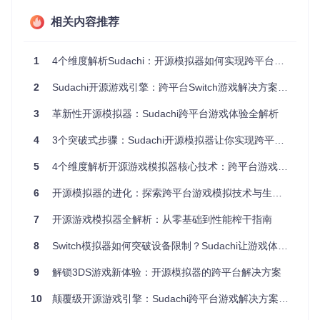
提供云存档、画质增强等超越原生平台的功能扩展
相关内容推荐
实践篇：从零开始的模拟器搭建指南
1
4个维度解析Sudachi：开源模拟器如何实现跨平台游戏的高性能渲染
模拟器获取与环境准备
2
Sudachi开源游戏引擎：跨平台Switch游戏解决方案深度解析
如何快速部署属于自己的游戏模拟环境？
3
革新性开源模拟器：Sudachi跨平台游戏体验全解析
选择合适的获取方式
预编译版本：适合新手的快速启动方案，直接解压即可
4
3个突破式步骤：Sudachi开源模拟器让你实现跨平台Switch游戏体验
运行
源码编译：适合技术爱好者，通过以下命令获取最新代
5
4个维度解析开源游戏模拟器核心技术：跨平台游戏引擎的实现与优化
码：
6
开源模拟器的进化：探索跨平台游戏模拟技术与生态构建
git 
clone
基础目录配置
7
开源游戏模拟器全解析：从零基础到性能榨干指南
启动模拟器后，通过"文件→打开yuzu文件夹"访问配置
8
Switch模拟器如何突破设备限制？Sudachi让游戏体验无缝跨平台
目录
确保"nand"和"sdmc"文件夹存在，用于存储系统文件和
9
解锁3DS游戏新体验：开源模拟器的跨平台解决方案
游戏数据
密钥文件设置
10
颠覆级开源游戏引擎：Sudachi跨平台游戏解决方案全解析
将合法获取的密钥文件放置在
~/.local/share/yuzu/
keys
目录