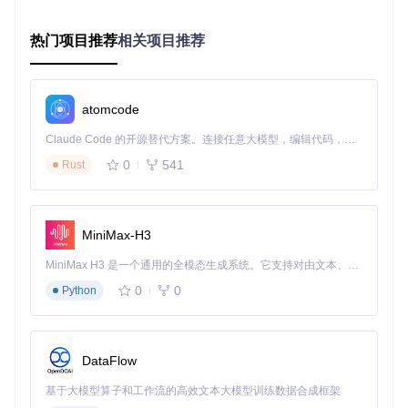
密钥是游戏运行的必要条件，缺失将导致无法加载游戏
热门项目推荐
相关项目推荐
[!TIP] 密钥文件需通过合法渠道获取，使用盗版密钥可能违
反相关法律法规和项目协议。
游戏加载与管理技巧
atomcode
如何高效管理你的游戏库？
Claude Code 的开源替代方案。连接任意大模型，编辑代码，运行命令，自动验证 — 全自动执行。用 Rust 构建，极致性能。 ｜ An open-source alternative to Claude Code. Connect any LLM, edit code, run commands, and verify changes — autonomously. Built in Rust for speed. Get Started
游戏文件添加
0
541
Rust
通过"文件→加载文件"选择NSP、XCI或NRO格式的游
戏文件
支持批量导入，模拟器会自动识别并添加游戏元数据
游戏库组织
MiniMax-H3
创建自定义分类文件夹，按游戏类型或游玩进度整理
使用右键菜单更新游戏封面和获取详细信息
MiniMax H3 是一个通用的全模态生成系统。它支持对由文本、图像、视频和音频组成的多模态上下文进行统一理解，并能生成分辨率高达 2K、时长可达 15 秒的带原生立体声音频的视频。得益于面向任务泛化的系统设计，H3 在预训练阶段就已具备广泛的多模态上下文理解与生成能力，能够出色地执行复杂的多模态指令。
多版本管理
0
0
Python
支持游戏更新文件和DLC的加载
可创建不同配置文件，为同一游戏保存多种设置方案
输入设备配置全攻略
DataFlow
如何打造符合个人习惯的操控体验？
基于大模型算子和工作流的高效文本大模型训练数据合成框架
手柄配置