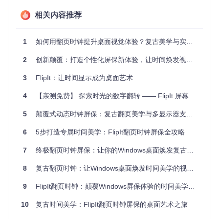
图1：FlipIt翻页时钟单区域显示效果，展示了经典的翻页数字
相关内容推荐
动画
图2：FlipIt世界时钟模式，同时显示多个城市的当前时间
1
如何用翻页时钟提升桌面视觉体验？复古美学与实用功能的完美融合
个性化视觉配置
2
创新颠覆：打造个性化屏保新体验，让时间焕发视觉美学
FlipIt提供了丰富的视觉参数调整选项，让用户可以打造属于自
3
FlipIt：让时间显示成为桌面艺术
己的翻页时钟风格。在
src/FlipIt/FlipItSettings.cs
中定义了完整
的配置参数体系，包括：
4
【亲测免费】 探索时光的数字翻转 —— FlipIt 屏幕保护程序
配置
5
颠覆式动态时钟屏保：复古翻页美学与多显示器支持的完美融合
可调整参数
效果说明
类别
6
5步打造专属时间美学：FlipIt翻页时钟屏保全攻略
时间
适应不同地区的时间显
12/24小时制切换
格式
示习惯
7
终极翻页时钟屏保：让你的Windows桌面焕发复古魅力
视觉
调整时钟数字的大小和
字体大小、显示比例
样式
整体布局
8
复古翻页时钟：让Windows桌面焕发时间美学的视觉化工具
颜色
背景颜色、数字颜
定制时钟的色彩方案
9
FlipIt翻页时钟：颠覆Windows屏保体验的时间美学革新工具
设置
色、透明度
动画
控制数字翻转的动画表
10
复古时间美学：FlipIt翻页时钟屏保的桌面艺术之旅
翻页速度、过渡效果
效果
现