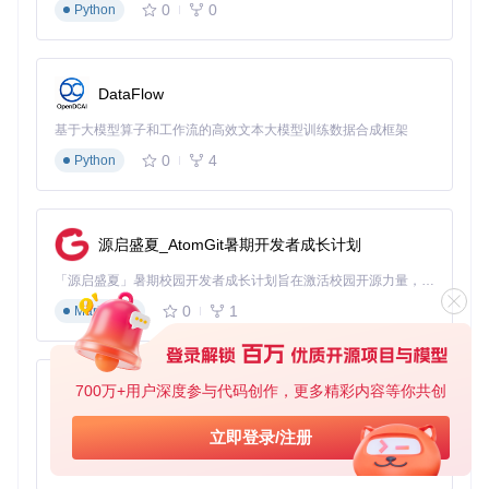
0
0
资源管理优化
Python
FlipIt采用延迟加载技术，仅在需要时初始化资源，有效降低了
内存占用。字体资源通过
src/FlipIt/res/
目录下的Helvetica字体
文件提供，确保数字显示的一致性和美观度，同时避免了系统
DataFlow
字体依赖问题。
基于大模型算子和工作流的高效文本大模型训练数据合成框架
渲染性能提升
0
4
Python
为了在保证动画流畅性的同时降低系统资源消耗，FlipIt实施了
多项优化措施：
智能渲染频率控制，根据系统负载动态调整
源启盛夏_AtomGit暑期开发者成长计划
区域重绘技术，只更新变化的数字区域
定时器精度优化，平衡时间准确性和CPU占用
「源启盛夏」暑期校园开发者成长计划旨在激活校园开源力量，通过积分激励、认证扶持、资源倾斜等形式，引导高校组织和开发者完成「入驻 — 建项目 — 做贡献 — 获认证 — 得资源」的完整闭环。无论你是想带领社团入驻平台的组织者，还是希望用代码贡献证明自己的开发者，都能在这里找到属于你的成长路径。
0
1
Markdown
这些优化使得FlipIt在典型配置下内存占用低于50MB，CPU使
用率在空闲状态下接近0%，渲染帧率稳定维持在30fps。
应用指南：从安装到个性化的全流程
700万+用户深度参与代码创作，更多精彩内容等你共创
py-xiaozhi
环境配置：如何准备运行环境？
基于Python的Xiaozhi AI，适用于想要完整Xiaozhi体验而无需拥有专用硬件的用户。
立即登录/注册
系统要求检查
0
1
Python
在安装FlipIt之前，需要确保目标系统满足以下要求：