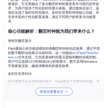
保项目，它完美融合了复古翻页时钟的视觉美学与现代软件技
术，为用户提供个性化的时间显示体验。通过模块化设计，该
项目实现了单时区时间显示、多时区世界时钟等核心功能，并
支持丰富的个性化配置选项，满足不同用户的审美与功能需
求。
核心功能解析：翻页时钟能为我们带来什么？
单时区翻页显示
FlipIt最核心的功能是模拟经典翻页时钟的动态效果，通过平滑
的数字翻转动画展示当前时间。这一功能由
src/FlipIt/TimeScr
een.cs
文件实现，它负责基础时间显示逻辑和翻转动画控制。
用户可以选择12小时制或24小时制显示，数字采用Helvetica
字体家族渲染，确保清晰锐利的视觉效果。
多时区世界时钟
对于需要关注全球时间的用户，FlipIt提供了世界时钟功能，可
同时显示多个城市的当前时间。这一功能通过
src/FlipIt/World
TimesScreen.cs
实现，支持自定义城市列表和时区配置。系统
登录后查看全文
内置了完整的时区数据库，通过
src/FlipIt/res/TimeZoneCities.
txt
文件进行管理，用户可根据需求添加或删除特定城市。