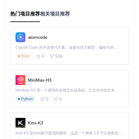
实现原理探秘：翻页效果背后的技术奥秘
热门项目推荐
相关项目推荐
核心引擎解析：数字是如何"翻"起来的？
渲染系统架构
FlipIt采用GDI+图形库进行界面渲染，通过双缓冲技术有效消
atomcode
除了屏幕闪烁问题。程序的渲染逻辑主要集中在
src/FlipIt/Mai
nForm.cs
和相关的屏幕类中，实现了高效的图形绘制流程。
Claude Code 的开源替代方案。连接任意大模型，编辑代码，运行命令，自动验证 — 全自动执行。用 Rust 构建，极致性能。 ｜ An open-source alternative to Claude Code. Connect any LLM, edit code, run commands, and verify changes — autonomously. Built in Rust for speed. Get Started
0
536
Rust
翻页动画实现
翻页效果的核心算法在
src/FlipIt/RoundedRectangle.cs
中实
现，该文件包含了圆角矩形绘制功能，为翻页效果提供了平滑
的视觉过渡。数字翻转动画采用分阶段渲染策略，通过计算当
MiniMax-H3
前翻转角度和可见区域，实现了接近真实物理翻页的视觉效
果。
MiniMax H3 是一个通用的全模态生成系统。它支持对由文本、图像、视频和音频组成的多模态上下文进行统一理解，并能生成分辨率高达 2K、时长可达 15 秒的带原生立体声音频的视频。得益于面向任务泛化的系统设计，H3 在预训练阶段就已具备广泛的多模态上下文理解与生成能力，能够出色地执行复杂的多模态指令。
0
0
Python
时间同步机制
准确的时间同步是时钟应用的基础，FlipIt通过
src/FlipIt/Syste
mTime.cs
实现了高效的时间同步机制。该模块不仅获取系统
时间，还处理时区转换和夏令时调整，确保时间显示的准确
Kimi-K3
性。
Kimi K3 是Kimi能力最强的模型：这是一个拥有 2.8 万亿参数的混合专家（MoE）模型，具备原生视觉理解能力，并支持 100 万 token 的上下文窗口。
性能优化策略：如何让屏保既流畅又省电？