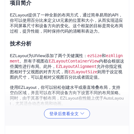
项目简介
EZLayout提供了一种全新的布局方式，通过简单易用的API，
你可以使用百分比来定义UI元素的位置和大小，从而实现适应
不同屏幕尺寸和设备方向的变化。这个框架的目标是简化布局
过程，提升性能，同时保持代码的清晰和表达力。
技术分析
EZLayout为UIView添加了两个关键属性：
ezSize
和
ezAlign
ment
。所有子视图在
EZLayoutContainerView
内都会根据这
些属性进行布局。此外，
EZLayoutAlignment
允许你指定视
图相对于父视图的对齐方式，而
EZLayoutSize
则用于设定视
图的尺寸，可以是相对父视图百分比或者固定值。
使用EZLayout，你可以轻松创建水平或垂直堆叠布局，支持
空白区域，并且可以在不同设备方向下设置不同的布局策略。
同时，由于其基于帧布局，EZLayout在性能上优于AutoLayou
t，尤其适合动态布局和动画。
登录后查看全文
应用场景
创建响应式界面，适应各种屏幕尺寸。