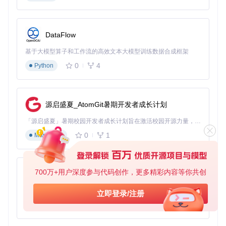
DataFlow
基于大模型算子和工作流的高效文本大模型训练数据合成框架
0
4
Python
源启盛夏_AtomGit暑期开发者成长计划
「源启盛夏」暑期校园开发者成长计划旨在激活校园开源力量，通过积分激励、认证扶持、资源倾斜等形式，引导高校组织和开发者完成「入驻 — 建项目 — 做贡献 — 获认证 — 得资源」的完整闭环。无论你是想带领社团入驻平台的组织者，还是希望用代码贡献证明自己的开发者，都能在这里找到属于你的成长路径。
0
1
Markdown
700万+用户深度参与代码创作，更多精彩内容等你共创
py-xiaozhi
基于Python的Xiaozhi AI，适用于想要完整Xiaozhi体验而无需拥有专用硬件的用户。
立即登录/注册
0
1
Python