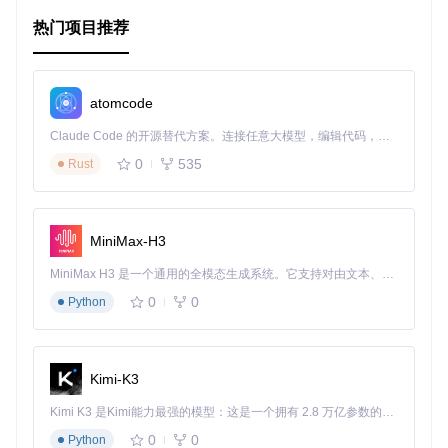
快速构建适应设备方向变化的布局。
动态调整UI元素大小，如在滚动时隐藏或显示某些视图。
热门项目推荐
在需要高度可定制和高性能的项目中，作为替代AutoLayout
的选择。
项目特点
atomcode
Claude Code 的开源替代方案。连接任意大模型，编辑代码，运行命令，自动验证 — 全自动执行。用 Rust 构建，极致性能。 ｜ An open-source alternative to Claude Code. Connect any LLM, edit code, run commands, and verify changes — autonomously. Built in Rust for speed. Get Started
直观语法
：与AutoLayout相比，EZLayout的API更加简
0
535
Rust
洁，易于理解和记忆。
高效性能
：基于帧布局，速度更快，特别是在处理大量视
图时。
动态布局
：轻松应对屏幕大小和设备方向变化，无需额外
MiniMax-H3
配置。
调试友好
：启用调试模式后，可以看到清晰的边界线，便
MiniMax H3 是一个通用的全模态生成系统。它支持对由文本、图像、视频和音频组成的多模态上下文进行统一理解，并能生成分辨率高达 2K、时长可达 15 秒的带原生立体声音频的视频。得益于面向任务泛化的系统设计，H3 在预训练阶段就已具备广泛的多模态上下文理解与生成能力，能够出色地执行复杂的多模态指令。
于调整和验证布局效果。
0
0
Python
要开始使用EZLayout，只需在Podfile中添加依赖，然后导入
头文件即可开始布局。通过查看
Tuneder
项目，你可以看到EZ
Layout在实际应用中的表现。
Kimi-K3
如果你厌倦了AutoLayout的繁琐，想要尝试一种新的布局方
式，EZLayout无疑是值得你探索的优秀工具。立即加入EZLay
Kimi K3 是Kimi能力最强的模型：这是一个拥有 2.8 万亿参数的混合专家（MoE）模型，具备原生视觉理解能力，并支持 100 万 token 的上下文窗口。
out的世界，享受更简单的iOS界面布局体验！
0
0
Python