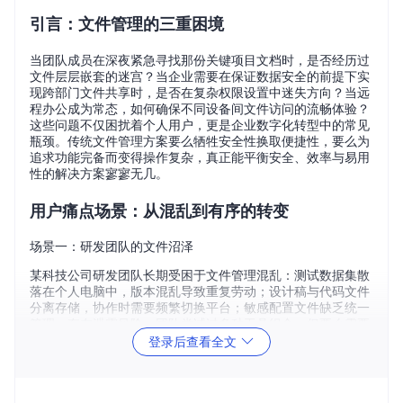
引言：文件管理的三重困境
当团队成员在深夜紧急寻找那份关键项目文档时，是否经历过
文件层层嵌套的迷宫？当企业需要在保证数据安全的前提下实
现跨部门文件共享时，是否在复杂权限设置中迷失方向？当远
程办公成为常态，如何确保不同设备间文件访问的流畅体验？
这些问题不仅困扰着个人用户，更是企业数字化转型中的常见
瓶颈。传统文件管理方案要么牺牲安全性换取便捷性，要么为
追求功能完备而变得操作复杂，真正能平衡安全、效率与易用
性的解决方案寥寥无几。
用户痛点场景：从混乱到有序的转变
场景一：研发团队的文件沼泽
某科技公司研发团队长期受困于文件管理混乱：测试数据集散
落在个人电脑中，版本混乱导致重复劳动；设计稿与代码文件
分离存储，协作时需要频繁切换平台；敏感配置文件缺乏统一
管理，存在泄露风险。团队尝试过多种工具组合，但要么需要
复杂的环境配置，要么无法满足实时协作需求，最终导致项目
登录后查看全文
延期。
场景二：教育机构的资源共享难题