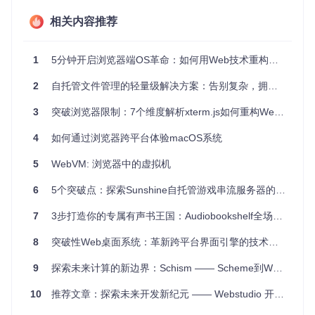
一所高校的教学资源库面临两难困境：一方面需要向学生开放
相关内容推荐
课程资料下载，另一方面要保护教师的原创课件不被随意传
播。传统解决方案要么设置繁琐的权限层级，影响用户体验；
要么采用简单密码保护，安全性不足。更棘手的是，不同设备
访问时的兼容性问题，使得部分学生无法正常查看教学视频。
1
5分钟开启浏览器端OS革命：如何用Web技术重构操作系统体验？
2
自托管文件管理的轻量级解决方案：告别复杂，拥抱高效
技术原理解析：构建高效文件管理的底层逻辑
3
突破浏览器限制：7个维度解析xterm.js如何重构Web终端体验
从图书馆到实时索引：索引引擎的工作原理
4
如何通过浏览器跨平台体验macOS系统
想象传统图书馆的运作模式：图书管理员需要手动将每本书分
类、编号、上架，读者查询时需先查目录再找书架。这种模式
5
WebVM: 浏览器中的虚拟机
在数字时代显然效率低下。现代文件管理系统的索引引擎就像
一位24小时待命的智能图书管理员，它通过
实时监控
（文件系
统变化检测）、
6
5个突破点：探索Sunshine自托管游戏串流服务器的无限可能
智能分类
（元数据提取）和
快速检索
（内存索
引）三大机制，将文件访问效率提升了一个数量级。
7
3步打造你的专属有声书王国：Audiobookshelf全场景应用指南
// 索引引擎核心工作流程
8
突破性Web桌面系统：革新跨平台界面引擎的技术实践
func
(e *Indexer)
 IndexFiles() 
error
 {

    e.mu.Lock()

9
探索未来计算的新边界：Schism —— Scheme到WebAssembly的实验性编译器
defer
 e.mu.Unlock()

10
推荐文章：探索未来开发新纪元 —— Webstudio 开源视觉开发平台
// 建立文件系统监控器
    watcher, err := fsnotify.NewWatcher()
