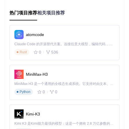
if
 err != 
nil
 {

return
 err

热门项目推荐
相关项目推荐
    }

// 创建内存索引映射
    index := 
make
(
map
[
string
]FileMeta)

atomcode
for
 _, file := 
range
 e.scanFiles() {

        index[file.Path] = FileMeta{

Claude Code 的开源替代方案。连接任意大模型，编辑代码，运行命令，自动验证 — 全自动执行。用 Rust 构建，极致性能。 ｜ An open-source alternative to Claude Code. Connect any LLM, edit code, run commands, and verify changes — autonomously. Built in Rust for speed. Get Started
            Size:    file.Size,

            ModTime: file.ModTime,

0
536
Rust
            Type:    file.Type,

            Tags:    extractTags(file.Content),

        }

    }

MiniMax-H3
    e.index = index

MiniMax H3 是一个通用的全模态生成系统。它支持对由文本、图像、视频和音频组成的多模态上下文进行统一理解，并能生成分辨率高达 2K、时长可达 15 秒的带原生立体声音频的视频。得益于面向任务泛化的系统设计，H3 在预训练阶段就已具备广泛的多模态上下文理解与生成能力，能够出色地执行复杂的多模态指令。
return
nil
0
0
Python
这种设计使得文件搜索不再是遍历整个文件系统的漫长过程，
而是直接查询内存中的索引表，响应速度从秒级提升到毫秒
Kimi-K3
级。
Kimi K3 是Kimi能力最强的模型：这是一个拥有 2.8 万亿参数的混合专家（MoE）模型，具备原生视觉理解能力，并支持 100 万 token 的上下文窗口。
认证系统的进化之路：从单一密码到多重防护