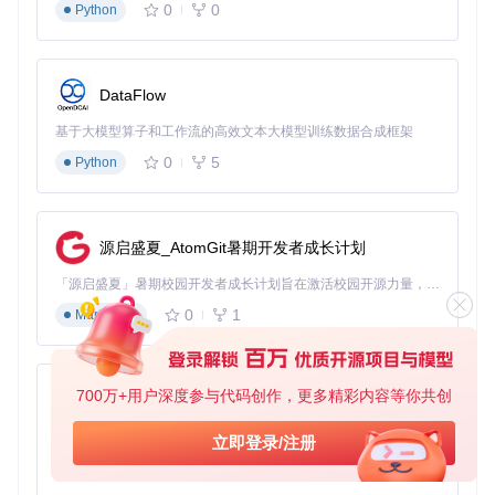
0
0
Python
早期的文件管理系统如同只有一把锁的仓库，单一密码就是唯
一的安全保障。随着安全需求提升，系统引入了双重认证（2F
A），相当于增加了第二道门锁。现代系统更进一步，采用
OI
DC单点登录
和
细粒度权限控制
，就像建立了一套完整的安保
DataFlow
系统：访客需要身份验证（OIDC），不同区域有不同门禁权
限（细粒度控制），重要区域还需二次验证（2FA）。
基于大模型算子和工作流的高效文本大模型训练数据合成框架
0
5
Python
# 多层次认证配置示例
auth:
method:
"oidc"
oidc:
源启盛夏_AtomGit暑期开发者成长计划
enabled:
true
provider:
"https://auth.example.com"
「源启盛夏」暑期校园开发者成长计划旨在激活校园开源力量，通过积分激励、认证扶持、资源倾斜等形式，引导高校组织和开发者完成「入驻 — 建项目 — 做贡献 — 获认证 — 得资源」的完整闭环。无论你是想带领社团入驻平台的组织者，还是希望用代码贡献证明自己的开发者，都能在这里找到属于你的成长路径。
clientID:
"your-client-id"
clientSecret:
"your-client-secret"
0
1
Markdown
twoFactor:
enabled:
true
methods:
 [
"totp"
, 
"webauthn"
]

permissions:
700万+用户深度参与代码创作，更多精彩内容等你共创
py-xiaozhi
-
role:
"admin"
paths:
 [
"/"
]

基于Python的Xiaozhi AI，适用于想要完整Xiaozhi体验而无需拥有专用硬件的用户。
立即登录/注册
actions:
 [
"read"
, 
"write"
, 
"delete"
, 
"share"
]

0
1
Python
-
role:
"user"
paths:
 [
"/public"
, 
"/personal"
]
