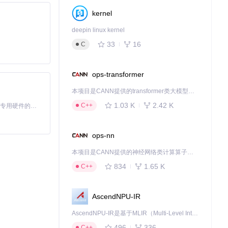
kernel
deepin linux kernel
33
16
C
ops-transformer
本项目是CANN提供的transformer类大模型算子库，实现网络在NPU上加速计算。
1.03 K
2.42 K
C++
基于Python的Xiaozhi AI，适用于想要完整Xiaozhi体验而无需拥有专用硬件的用户。
ops-nn
本项目是CANN提供的神经网络类计算算子库，实现网络在NPU上加速计算。
834
1.65 K
C++
AscendNPU-IR
AscendNPU-IR是基于MLIR（Multi-Level Intermediate Representation）构建的，面向昇腾亲和算子编译时使用的中间表示，提供昇腾完备表达能力，通过编译优化提升昇腾AI处理器计算效率，支持通过生态框架使能昇腾AI处理器与深度调优
496
336
C++