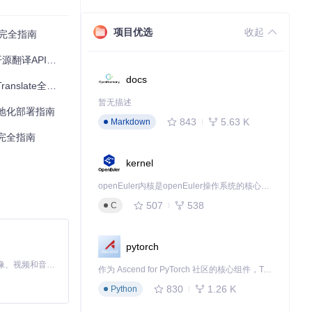
项目优选
收起
署完全指南
API实践指南
docs
late全攻略
暂无描述
e本地化部署指南
843
5.63 K
Markdown
署完全指南
kernel
openEuler内核是openEuler操作系统的核心，既是系统性能与稳定性的基石，也是连接处理器、设备与服务的桥梁。
507
538
C
pytorch
MiniMax H3 是一个通用的全模态生成系统。它支持对由文本、图像、视频和音频组成的多模态上下文进行统一理解，并能生成分辨率高达 2K、时长可达 15 秒的带原生立体声音频的视频。得益于面向任务泛化的系统设计，H3 在预训练阶段就已具备广泛的多模态上下文理解与生成能力，能够出色地执行复杂的多模态指令。
作为 Ascend for PyTorch 社区的核心组件，TorchNPU 是昇腾专为 PyTorch 打造的深度学习适配插件，使 PyTorch 框架能够直接调用昇腾 NPU，为开发者提供昇腾 AI 处理器的超强算力。
830
1.26 K
Python