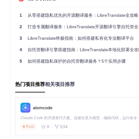
Flask
：轻量级Web框架，快速构建稳定的HTTP接口
Argos Translate
：开源翻译库，提供核心翻译功能，支持多
1
从零搭建隐私优先的开源翻译服务：LibreTranslate全攻略
可选增强模块
根据实际需求，你可以选择以下增强模块：
2
打造专属翻译服务：LibreTranslate开源翻译引擎自托管
Docker
：容器化部署，简化环境配置和版本管理
3
LibreTranslate终极指南：如何搭建私有化专业翻译平台
CUDA
：GPU加速支持，显著提升翻译速度
4
自托管翻译引擎搭建指南：LibreTranslate本地化部署全
Redis
：缓存机制，减少重复翻译请求的处理时间
5
如何搭建隐私保护的自托管翻译服务？5个实用步骤
分场景部署方案：从个人到企业的全场景覆盖
个人开发者快速部署
热门项目推荐
相关项目推荐
适合个人学习和小型项目使用，5分钟即可完成部署：
# 
Python 3.8+环境执行
# 
安装LibreTranslate
atomcode
# 
启动服务，默认监听本地5000端口
0
534
Rust