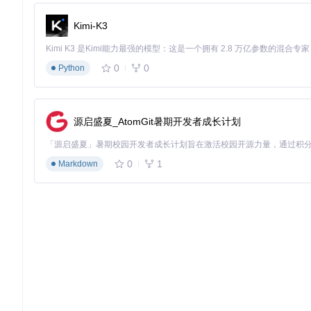
[!TIP] 首次运行会自动下载基础翻译模型，根据网络情况可
Kimi-K3
企业级Docker部署
适合团队协作和生产环境，提供更好的可维护性和扩展性：
0
0
Python
# 
克隆项目仓库
源启盛夏_AtomGit暑期开发者成长计划
# 
进入项目目录
# 
使用Docker Compose启动服务
0
1
Markdown
GPU加速部署
对于翻译需求量大的场景，使用GPU加速可显著提升性能：
# 
使用CUDA版本的Docker配置文件
不同部署模式资源需求对比
部署模式
最低配置