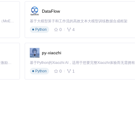
能需要几分钟时间。
DataFlow
Kimi K3 是Kimi能力最强的模型：这是一个拥有 2.8 万亿参数的混合专家（MoE）模型，具备原生视觉理解能力，并支持 100 万 token 的上下文窗口。
基于大模型算子和工作流的高效文本大模型训练数据合成框架
0
4
Python
py-xiaozhi
「源启盛夏」暑期校园开发者成长计划旨在激活校园开源力量，通过积分激励、认证扶持、资源倾斜等形式，引导高校组织和开发者完成「入驻 — 建项目 — 做贡献 — 获认证 — 得资源」的完整闭环。无论你是想带领社团入驻平台的组织者，还是希望用代码贡献证明自己的开发者，都能在这里找到属于你的成长路径。
0
1
Python
推荐配置
启动时间
并发能力