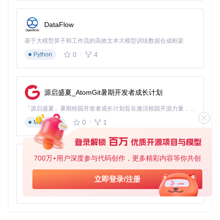
DataFlow
基于大模型算子和工作流的高效文本大模型训练数据合成框架
0
4
Python
源启盛夏_AtomGit暑期开发者成长计划
「源启盛夏」暑期校园开发者成长计划旨在激活校园开源力量，通过积分激励、认证扶持、资源倾斜等形式，引导高校组织和开发者完成「入驻 — 建项目 — 做贡献 — 获认证 — 得资源」的完整闭环。无论你是想带领社团入驻平台的组织者，还是希望用代码贡献证明自己的开发者，都能在这里找到属于你的成长路径。
0
1
Markdown
700万+用户深度参与代码创作，更多精彩内容等你共创
py-xiaozhi
基于Python的Xiaozhi AI，适用于想要完整Xiaozhi体验而无需拥有专用硬件的用户。
立即登录/注册
0
1
Python