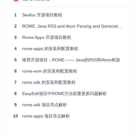
iOS
:
src/ios/AppDelegate.swift
UWP
:
src/uwp/MainPage.xaml.cs
Web
:
src/web/index.html
1
Seafox 开源项目教程
这些文件是各自平台的入口点，负责初始化项目并启动应用。
2
ROME: Java RSS and Atom Parsing and Generation Library 教程
3. 项目的配置文件介绍
3
Rome Apps 开源项目教程
Project Rome 的配置文件也根据不同平台有所不同：
4
rome-apps 的安装和配置教程
Android
:
src/android/app/build.gradle
5
推荐开源项目：ROME —— Java的RSS和Atom框架
iOS
:
src/ios/Info.plist
UWP
:
src/uwp/Package.appxmanifest
6
rome-evm 的安装和配置教程
Web
:
src/web/config.js
7
rome-sdk 的安装和配置教程
这些配置文件包含了项目的基本配置信息，如应用名称、版本
号、权限设置等。
8
EasyEdit项目中ROME方法权重更新问题解析
9
rome-sdk 项目亮点解析
以上是 Project Rome 开源项目的目录结构、启动文件和配置
文件的介绍。希望这份教程能帮助你更好地理解和使用该项
10
rome-apps 项目亮点解析
目。