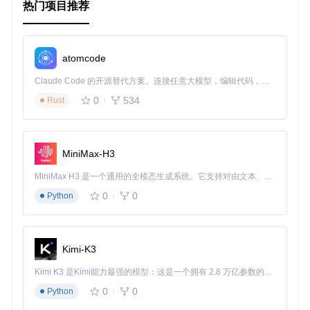
热门项目推荐
atomcode
Claude Code 的开源替代方案。连接任意大模型，编辑代码，运行命令，自动验证 — 全自动执行。用 Rust 构建，极致性能。 ｜ An open-source alternative to Claude Code. Connect any LLM, edit code, run commands, and verify changes — autonomously. Built in Rust for speed. Get Started
0
534
Rust
MiniMax-H3
MiniMax H3 是一个通用的全模态生成系统。它支持对由文本、图像、视频和音频组成的多模态上下文进行统一理解，并能生成分辨率高达 2K、时长可达 15 秒的带原生立体声音频的视频。得益于面向任务泛化的系统设计，H3 在预训练阶段就已具备广泛的多模态上下文理解与生成能力，能够出色地执行复杂的多模态指令。
0
0
Python
Kimi-K3
Kimi K3 是Kimi能力最强的模型：这是一个拥有 2.8 万亿参数的混合专家（MoE）模型，具备原生视觉理解能力，并支持 100 万 token 的上下文窗口。
0
0
Python