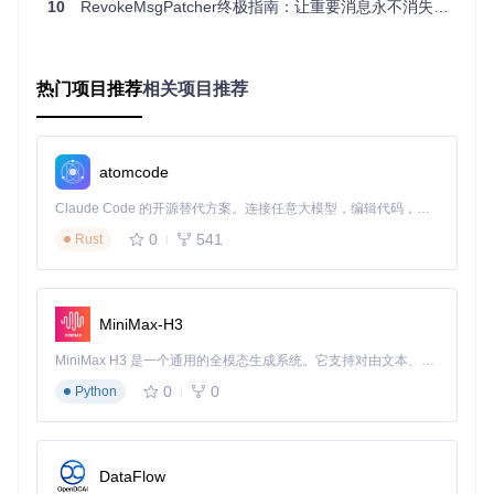
操作口诀
："模块搜索三步走，关键词里找入口"
10
RevokeMsgPatcher终极指南：让重要消息永不消失的完全攻略
图4：工具成功加载wechatwin.dll模块，该模块是微信消息处
理的核心组件
热门项目推荐
相关项目推荐
在工具界面中，通过"符号"功能搜索并定位到wechatwin.dll模
块。然后使用右键菜单中的"搜索"→"字符串"功能，输入"revok
emsg"等与消息撤回相关的关键词，工具会自动扫描模块中所
atomcode
有包含该关键词的代码位置。
Claude Code 的开源替代方案。连接任意大模型，编辑代码，运行命令，自动验证 — 全自动执行。用 Rust 构建，极致性能。 ｜ An open-source alternative to Claude Code. Connect any LLM, edit code, run commands, and verify changes — autonomously. Built in Rust for speed. Get Started
图5：在wechatwin.dll模块中搜索"revokemsg"关键词，定位消
0
541
Rust
息撤回相关代码
搜索结果会显示所有包含目标关键词的代码位置，这些位置就
是消息撤回逻辑的关键点。通常会有多个匹配结果，需要结合
MiniMax-H3
上下文判断最关键的那一个。
MiniMax H3 是一个通用的全模态生成系统。它支持对由文本、图像、视频和音频组成的多模态上下文进行统一理解，并能生成分辨率高达 2K、时长可达 15 秒的带原生立体声音频的视频。得益于面向任务泛化的系统设计，H3 在预训练阶段就已具备广泛的多模态上下文理解与生成能力，能够出色地执行复杂的多模态指令。
0
0
图6：搜索结果中高亮显示的"revokemsg"字符串，这是消息撤
Python
回功能的核心标识
1.3 指令拦截模块：重定向撤回指令流 ⚡
DataFlow
找到核心代码位置后，就进入了最关键的修改环节。消息撤回