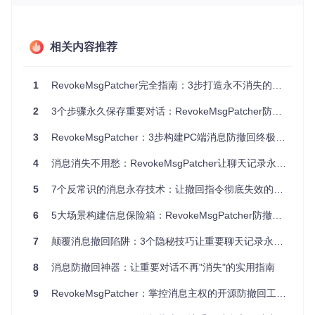
启动，先点附加后搜索
图1：RevokeMsgPatcher工具启动界面，显示了x32dbg调试
相关内容推荐
环境，这是进行进程附加和代码修改的基础工作平台
启动工具后，在"文件"菜单下选择"附加"功能（或使用快捷键Al
1
RevokeMsgPatcher完全指南：3步打造永不消失的聊天记录
t+A），系统会列出当前运行的所有进程。找到并选择目标程
序进程（如WeChat.exe），点击"附加"按钮完成监听设置。
2
3个步骤永久保存重要对话：RevokeMsgPatcher防撤回工具全攻略
图2：在工具菜单中选择"附加"选项，这是建立与目标程序连接
3
RevokeMsgPatcher：3步构建PC端消息防撤回终极防护体系
的关键步骤
4
消息消失不用愁：RevokeMsgPatcher让聊天记录永久保存的实用指南
图3：在进程列表中选择WeChat.exe进程，确保选择正确的主
5
7个反常识的消息永存技术：让撤回指令彻底失效的逆向工程
程序进程而非子进程
6
5大场景构建信息保险箱：RevokeMsgPatcher防撤回技术全解析
1.2 核心定位模块：精准锁定消息处理中枢 🔍
7
颠覆消息撤回陷阱：3个隐秘技巧让重要聊天记录永久保存
成功附加进程后，需要定位到处理消息撤回逻辑的核心模块。
对于微信而言，这个核心模块就是wechatwin.dll，它包含了几
8
消息防撤回神器：让重要对话不再"消失"的实用指南
乎所有与消息处理相关的功能实现。这一步就像在庞大的城市
中找到控制交通信号灯的指挥中心，需要精准定位才能进行有
9
RevokeMsgPatcher：掌控消息主权的开源防撤回工具全攻略
效的干预。