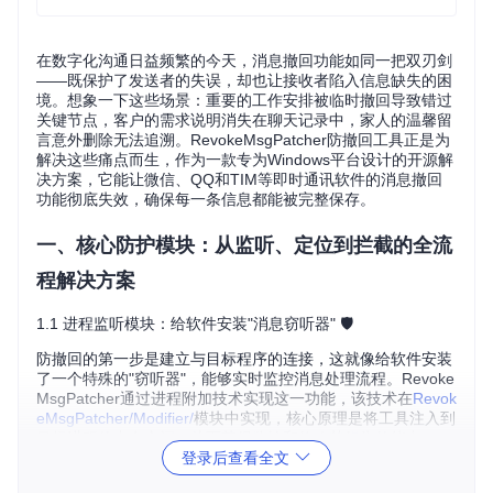
在数字化沟通日益频繁的今天，消息撤回功能如同一把双刃剑
——既保护了发送者的失误，却也让接收者陷入信息缺失的困
境。想象一下这些场景：重要的工作安排被临时撤回导致错过
关键节点，客户的需求说明消失在聊天记录中，家人的温馨留
言意外删除无法追溯。RevokeMsgPatcher防撤回工具正是为
解决这些痛点而生，作为一款专为Windows平台设计的开源解
决方案，它能让微信、QQ和TIM等即时通讯软件的消息撤回
功能彻底失效，确保每一条信息都能被完整保存。
一、核心防护模块：从监听、定位到拦截的全流
程解决方案
1.1 进程监听模块：给软件安装"消息窃听器" 🛡️
防撤回的第一步是建立与目标程序的连接，这就像给软件安装
了一个特殊的"窃听器"，能够实时监控消息处理流程。Revoke
MsgPatcher通过进程附加技术实现这一功能，该技术在
Revok
eMsgPatcher/Modifier/
模块中实现，核心原理是将工具注入到
目标进程的内存空间，从而获得监控和修改其行为的能力。
登录后查看全文
操作口诀
："三先三后"原则——先关程序后操作，先开工具后