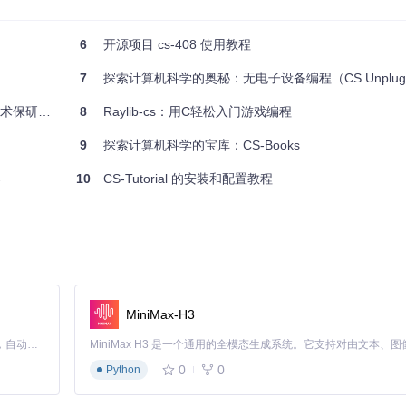
6
开源项目 cs-408 使用教程
7
探索计算机科学的奥秘：无电子设备编程（CS Unplug
研指南**
8
Raylib-cs：用C轻松入门游戏编程
9
探索计算机科学的宝库：CS-Books
案
10
CS-Tutorial 的安装和配置教程
统相关操作。
加载函数。
。
用。
MiniMax-H3
Claude Code 的开源替代方案。连接任意大模型，编辑代码，运行命令，自动验证 — 全自动执行。用 Rust 构建，极致性能。 ｜ An open-source alternative to Claude Code. Connect any LLM, edit code, run commands, and verify changes — autonomously. Built in Rust for speed. Get Started
ml
。该文件包含项目的各种配置参数，如数据库连接、日志级别等。以下
0
0
Python