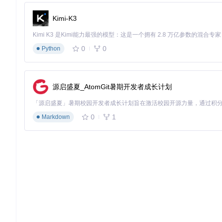
database:
Kimi-K3
host:
'localhost'
port:
3306
user:
'root'
0
0
Python
password:
'password'
name:
'dbname'
logging:
源启盛夏_AtomGit暑期开发者成长计划
level:
'INFO'
file:
'app.log'
...
0
1
Markdown
database
: 数据库配置，包含数据库的主机、端口、用户名
logging
: 日志配置，包含日志级别和日志文件路径。
通过以上配置文件，可以灵活地调整项目的运行参数，以适应不
CS-BAOYAN
计算机保研交流群（QQ群号：605176069）