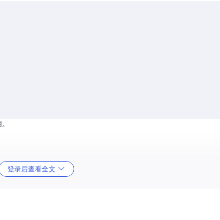
明。
登录后查看全文
化项目并启动应用。以下是
main.py
的基本结构：