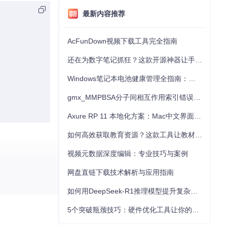
最新内容推荐
AcFunDown视频下载工具完全指南
还在为数字笔记抓狂？这款开源神器让手写批注效率提升300%
Windows笔记本电池健康管理全指南：从根源解决电池损耗问题
gmx_MMPBSA分子间相互作用索引错误的深度诊断与解决
Axure RP 11 本地化方案：Mac中文界面优化与原型设计工具汉化全指南
如何高效获取教育资源？这款工具让教材下载效率提升80%
视频元数据深度编辑：专业技巧与案例
网盘直链下载技术解析与应用指南
如何用DeepSeek-R1推理模型提升复杂任务解决能力：完整指南
5个突破瓶颈技巧：硬件优化工具让你的电脑性能提升30%