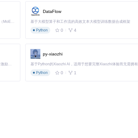
DataFlow
Kimi K3 是Kimi能力最强的模型：这是一个拥有 2.8 万亿参数的混合专家（MoE）模型，具备原生视觉理解能力，并支持 100 万 token 的上下文窗口。
基于大模型算子和工作流的高效文本大模型训练数据合成框架
0
4
Python
py-xiaozhi
「源启盛夏」暑期校园开发者成长计划旨在激活校园开源力量，通过积分激励、认证扶持、资源倾斜等形式，引导高校组织和开发者完成「入驻 — 建项目 — 做贡献 — 获认证 — 得资源」的完整闭环。无论你是想带领社团入驻平台的组织者，还是希望用代码贡献证明自己的开发者，都能在这里找到属于你的成长路径。
0
1
Python
、密码和数据库名。
同的运行环境。