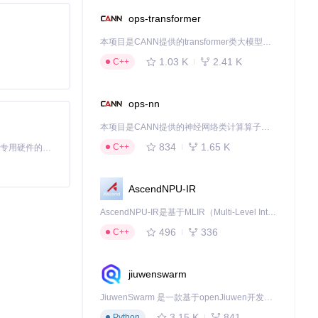
ops-transformer
本项目是CANN提供的transformer类大模型算子库，实现网络在NPU上加速计算。
1.03 K
2.41 K
C++
ops-nn
本项目是CANN提供的神经网络类计算算子库，实现网络在NPU上加速计算。
834
1.65 K
C++
基于Python的Xiaozhi AI，适用于想要完整Xiaozhi体验而无需拥有专用硬件的用户。
AscendNPU-IR
AscendNPU-IR是基于MLIR（Multi-Level Intermediate Representation）构建的，面向昇腾亲和算子编译时使用的中间表示，提供昇腾完备表达能力，通过编译优化提升昇腾AI处理器计算效率，支持通过生态框架使能昇腾AI处理器与深度调优
496
336
C++
jiuwenswarm
下载源代码
JiuwenSwarm 是一款基于openJiuwen开发的智能AI Agent，它能够将大语言模型的强大能力，通过你日常使用的各类通讯应用，直接延伸至你的指尖。
3.15 K
841
Python