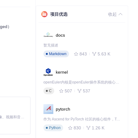
项目优选
收起
ged）
docs
暂无描述
843
5.63 K
Markdown
kernel
openEuler内核是openEuler操作系统的核心，既是系统性能与稳定性的基石，也是连接处理器、设备与服务的桥梁。
507
537
C
pytorch
MiniMax H3 是一个通用的全模态生成系统。它支持对由文本、图像、视频和音频组成的多模态上下文进行统一理解，并能生成分辨率高达 2K、时长可达 15 秒的带原生立体声音频的视频。得益于面向任务泛化的系统设计，H3 在预训练阶段就已具备广泛的多模态上下文理解与生成能力，能够出色地执行复杂的多模态指令。
是
config.yam
作为 Ascend for PyTorch 社区的核心组件，TorchNPU 是昇腾专为 PyTorch 打造的深度学习适配插件，使 PyTorch 框架能够直接调用昇腾 NPU，为开发者提供昇腾 AI 处理器的超强算力。
830
1.26 K
Python