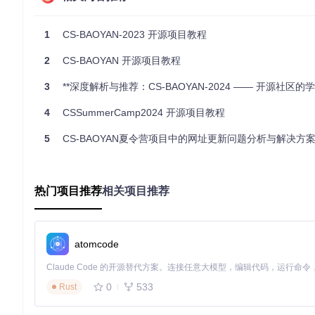
import
from
 config 
import
1
CS-BAOYAN-2023 开源项目教程
from
 app 
import
 create_app

2
CS-BAOYAN 开源项目教程
def
main
():

    config = load_config(
'config/config.yaml'
)

3
**深度解析与推荐：CS-BAOYAN-2024 —— 开源社区的学术保
    app = create_app(config)

    app.run()

4
CSSummerCamp2024 开源项目教程
if
 __name__ == 
'__main__'
:

5
CS-BAOYAN夏令营项目中的网址更新问题分析与解决方
import os
: 导入操作系统模块，用于处理文件路径等操作系
from config import load_config
: 从
config
模块导入配置
热门项目推荐
相关项目推荐
from app import create_app
: 从
app
模块导入应用创建函数
main()
: 主函数，负责加载配置并创建应用实例，然后启动应
3. 项目的配置文件介绍
atomcode
配置文件位于
config/
目录下，主要的配置文件是
config.ya
l
的基本结构：
0
533
Rust
# config.yaml