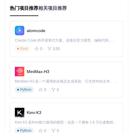
热门项目推荐
相关项目推荐
技术架构解析
ZLMediaKit的音频转码功能基于FFmpeg多媒体处理库实现，
通过在流媒体处理链路中嵌入转码模块，实现音频数据的实时
格式转换。核心技术架构包含：
atomcode
格式检测模块
：自动识别输入音频流的编码格式
Claude Code 的开源替代方案。连接任意大模型，编辑代码，运行命令，自动验证 — 全自动执行。用 Rust 构建，极致性能。 ｜ An open-source alternative to Claude Code. Connect any LLM, edit code, run commands, and verify changes — autonomously. Built in Rust for speed. Get Started
转码处理单元
：基于FFmpeg实现音频编解码转换
0
535
Rust
流复用器
：将转码后的音频数据重新封装到目标协议流中
配置管理系统
：通过配置文件控制转码行为和参数
编译依赖要求
MiniMax-H3
要启用音频转码功能，编译ZLMediaKit时必须添加FFmpeg支
持：
MiniMax H3 是一个通用的全模态生成系统。它支持对由文本、图像、视频和音频组成的多模态上下文进行统一理解，并能生成分辨率高达 2K、时长可达 15 秒的带原生立体声音频的视频。得益于面向任务泛化的系统设计，H3 在预训练阶段就已具备广泛的多模态上下文理解与生成能力，能够出色地执行复杂的多模态指令。
0
0
Python
git 
clone
cd
mkdir
 build && 
cd
 build

cmake -DENABLE_FFMPEG=1 ..

Kimi-K3
Kimi K3 是Kimi能力最强的模型：这是一个拥有 2.8 万亿参数的混合专家（MoE）模型，具备原生视觉理解能力，并支持 100 万 token 的上下文窗口。
系统需预先安装FFmpeg相关依赖库：
0
0
Python