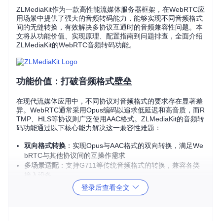
ZLMediaKit作为一款高性能流媒体服务器框架，在WebRTC应
用场景中提供了强大的音频转码能力，能够实现不同音频格式
间的无缝转换，有效解决多协议互通时的音频兼容性问题。本
文将从功能价值、实现原理、配置指南到问题排查，全面介绍
ZLMediaKit的WebRTC音频转码功能。
功能价值：打破音频格式壁垒
在现代流媒体应用中，不同协议对音频格式的要求存在显著差
异。WebRTC通常采用Opus编码以追求低延迟和高音质，而R
TMP、HLS等协议则广泛使用AAC格式。ZLMediaKit的音频转
码功能通过以下核心能力解决这一兼容性难题：
双向格式转换
：实现Opus与AAC格式的双向转换，满足We
bRTC与其他协议间的互操作需求
多场景适配
：支持G711等传统音频格式的转换，兼容各类
接入设备
自动化处理
：转码过程无需人工干预，系统根据协议类型自
登录后查看全文
动触发转换流程
实现原理：FFmpeg驱动的转码引擎