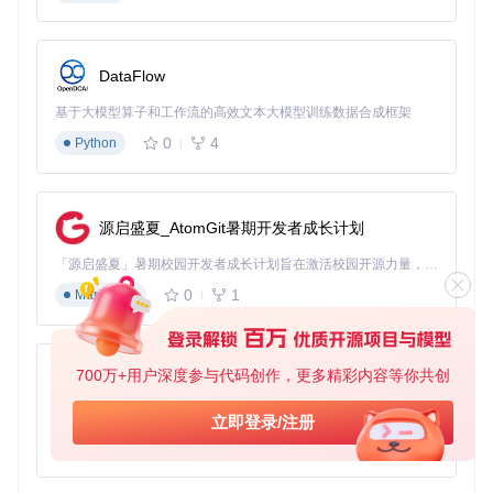
DataFlow
配置指南：核心参数详解
基于大模型算子和工作流的高效文本大模型训练数据合成框架
转码功能主配置
0
4
Python
配置文件路径：
conf/config.ini
配置项
作用
推荐值
源启盛夏_AtomGit暑期开发者成长计划
protocol.audio_tra
全局音频转码开关
1（启用）
nscode
「源启盛夏」暑期校园开发者成长计划旨在激活校园开源力量，通过积分激励、认证扶持、资源倾斜等形式，引导高校组织和开发者完成「入驻 — 建项目 — 做贡献 — 获认证 — 得资源」的完整闭环。无论你是想带领社团入驻平台的组织者，还是希望用代码贡献证明自己的开发者，都能在这里找到属于你的成长路径。
1（需要时启
G711转码支持
0
1
rtc.transcodeG711
Markdown
用）
RTC音频编解码器
rtc.preferredCodec
opus,pcma,
A
优先级
pcmu
700万+用户深度参与代码创作，更多精彩内容等你共创
py-xiaozhi
质量与性能配置
配置项
作用
推荐值
基于Python的Xiaozhi AI，适用于想要完整Xiaozhi体验而无需拥有专用硬件的用户。
立即登录/注册
0
1
Python
64000（64kbp
AAC转码比特率
hls.aacBitrate
s）