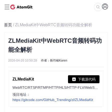
首页
/ ZLMediaKit中WebRTC音频转码功能全解析
ZLMediaKit中WebRTC音频转码功
能全解析
2026-04-20 10:50:28
作者：咎竹峻Karen
ZLMediaKit
下载源代码
WebRTC/RTSP/RTMP/HTTP/HLS/HTTP-FLV/WebSocket-FLV/HTTP-TS/HTTP-fMP4/WebSocket-TS/WebSocket-fMP4/GB28181/SRT/STUN/TURN server and client framework based on C++11
项目地址：
https://gitcode.com/GitHub_Trending/zl/ZLMediaKit