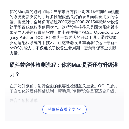
你的Mac真的过时了吗？当苹果官方停止对2015年前Mac机型
的系统更新支持时，许多性能依然良好的设备面临被淘汰的命
运。据统计，全球仍有超过2000万台2008-2015年款Mac设备
处于闲置或低效率使用状态。这些设备往往只是因为系统版本
限制而无法运行最新软件，而非硬件完全报废。OpenCore Le
gacy Patcher（OCLP）作为一款强大的开源工具，通过智能
驱动适配和系统补丁技术，让这些老设备重新获得运行最新m
acOS的能力，不仅延长了设备生命周期，更为环保事业贡献
力量。
硬件兼容性检测流程：你的Mac是否还有升级潜
力？
在开始升级前，进行全面的兼容性检测至关重要。OCLP提供
了自动化的硬件评估机制，帮助用户判断设备是否适合升级。
兼容性预检清单
系统版本要求
：当前系统需为OS X Yosemite 10.10或更高
登录后查看全文
版本
硬件配置基线
：至少2GB内存（推荐4GB以上），64位处理
器
存储需求
：至少30GB可用空间，建议使用SSD提升性能