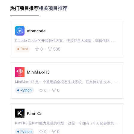
外设准备
：16GB以上空白U盘（用于制作启动盘）
热门项目推荐
相关项目推荐
OCLP的主界面设计直观，四个核心功能模块清晰可见：
atomcode
Build and Install OpenCore
：核心功能，构建并安装引
Claude Code 的开源替代方案。连接任意大模型，编辑代码，运行命令，自动验证 — 全自动执行。用 Rust 构建，极致性能。 ｜ An open-source alternative to Claude Code. Connect any LLM, edit code, run commands, and verify changes — autonomously. Built in Rust for speed. Get Started
导程序
Post-Install Root Patch
：系统安装后的硬件驱动补丁
0
535
Rust
Create macOS Installer
：制作启动盘工具
Support
：资源与帮助中心
🔧
检测步骤
：
MiniMax-H3
从仓库克隆项目代码：
MiniMax H3 是一个通用的全模态生成系统。它支持对由文本、图像、视频和音频组成的多模态上下文进行统一理解，并能生成分辨率高达 2K、时长可达 15 秒的带原生立体声音频的视频。得益于面向任务泛化的系统设计，H3 在预训练阶段就已具备广泛的多模态上下文理解与生成能力，能够出色地执行复杂的多模态指令。
0
0
Python
git 
clone
运行应用程序后，系统会自动检测设备型号与硬件配置
在主界面底部查看兼容性评估结果
点击"Settings"可调整高级选项，如SIP设置和显卡补丁模
Kimi-K3
式
Kimi K3 是Kimi能力最强的模型：这是一个拥有 2.8 万亿参数的混合专家（MoE）模型，具备原生视觉理解能力，并支持 100 万 token 的上下文窗口。
启动盘制作全攻略：定制你的专属安装媒介
0
0
Python