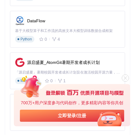
制作符合老设备需求的启动盘是升级过程的关键环节。OCLP
提供了两种灵活的制作方式，满足不同用户的需求。
DataFlow
基于大模型算子和工作流的高效文本大模型训练数据合成框架
自动化下载模式（推荐新手）
0
4
Python
点击主界面的"Create macOS Installer"按钮
选择"Download macOS Installer"选项
从列表中选择目标macOS版本（建议选择最新的兼容版
本）
源启盛夏_AtomGit暑期开发者成长计划
插入U盘并等待工具自动完成格式化与系统写入
「源启盛夏」暑期校园开发者成长计划旨在激活校园开源力量，通过积分激励、认证扶持、资源倾斜等形式，引导高校组织和开发者完成「入驻 — 建项目 — 做贡献 — 获认证 — 得资源」的完整闭环。无论你是想带领社团入驻平台的组织者，还是希望用代码贡献证明自己的开发者，都能在这里找到属于你的成长路径。
🛠️
注意事项
：
0
1
Markdown
下载过程可能需要1-3小时，取决于网络速度
确保电脑在下载过程中保持联网状态
U盘中的所有数据将被清除，请提前备份
700万+用户深度参与代码创作，更多精彩内容等你共创
py-xiaozhi
本地安装器模式（进阶用户）
准备已下载的macOS安装文件（通常位于/Applications目
基于Python的Xiaozhi AI，适用于想要完整Xiaozhi体验而无需拥有专用硬件的用户。
录）
立即登录/注册
选择"Use existing macOS Installer"选项
0
1
Python
浏览并选择本地安装文件
选择目标U盘后开始制作过程