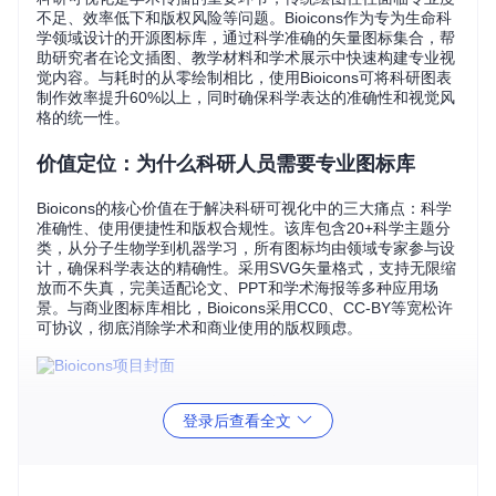
不足、效率低下和版权风险等问题。Bioicons作为专为生命科
学领域设计的开源图标库，通过科学准确的矢量图标集合，帮
助研究者在论文插图、教学材料和学术展示中快速构建专业视
觉内容。与耗时的从零绘制相比，使用Bioicons可将科研图表
制作效率提升60%以上，同时确保科学表达的准确性和视觉风
格的统一性。
价值定位：为什么科研人员需要专业图标库
Bioicons的核心价值在于解决科研可视化中的三大痛点：科学
准确性、使用便捷性和版权合规性。该库包含20+科学主题分
类，从分子生物学到机器学习，所有图标均由领域专家参与设
计，确保科学表达的精确性。采用SVG矢量格式，支持无限缩
放而不失真，完美适配论文、PPT和学术海报等多种应用场
景。与商业图标库相比，Bioicons采用CC0、CC-BY等宽松许
可协议，彻底消除学术和商业使用的版权顾虑。
图：Bioicons项目封面展示了其涵盖的核心科学主题，包括DN
登录后查看全文
A结构、实验器材和植物生物学等领域图标
应用场景：三类未被充分开发的图标应用方向