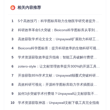
科普自媒体内容创作
相关内容推荐
科学传播者可利用「资源目录：icons/cc-0/General_items/」
中的基础科研元素，搭配「资源目录：icons/cc-by-4.0/Scienti
fic_graphs/」的数据可视化图标，制作专业级科普图文。相比
1
5个高效技巧：科学图标库助力生物医学研究者提升可视化质量
传统手绘或普通图标，使用Bioicons的科学主题图标能使科普
内容的专业可信度提升40%，同时保持视觉一致性。
2
科研效率革命5大突破：Bioicons科学图标库从零到精通指南
在线教育课程开发
3
高效获取学术论文全文：Unpaywall扩展助力科研工作者的实用指南
教育工作者可从「资源目录：icons/cc-0/Cell_types/」和「资
4
Bioicons科学图标库：提升科研效率的生物科研可视化工具
源目录：icons/cc-by-4.0/Intracellular_components/」中选取
细胞结构和细胞器图标，制作交互式在线课程。这些图标支持
5
学术资源获取效率提升指南：智能工具破解付费壁垒的实践方法
自定义颜色和组合，能直观展示复杂的生物学过程，使抽象概
念的理解难度降低35%。
6
zotero-style：让文献管理效率提升300%的开源工具全攻略
学术会议数字展板
7
开放获取85%学术文献：Unpaywall颠覆式突破科研效率瓶颈
会议报告人可利用「资源目录：icons/cc-0/Lab_apparatus/」
的实验仪器图标和「资源目录：icons/cc-by-4.0/Microbiolog
8
高效科研可视化：开源科学图标库助力学术插图设计指南
y/」的微生物图标，设计引人注目的数字展板。矢量格式确保
在大屏幕投影时依然清晰锐利，帮助研究者在有限时间内更有
9
如何3步突破学术付费墙？Unpaywall让文献获取不再受限
效地传达研究成果。
10
学术资源获取神器：Unpaywall文献下载工具完全指南
实施指南：3分钟启动本地图标库