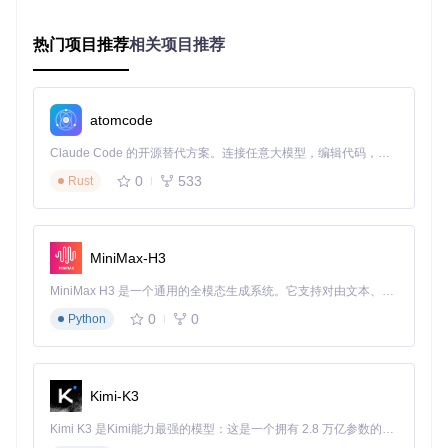
快速部署步骤
热门项目推荐
克隆项目仓库：
相关项目推荐
git 
clone
cd
atomcode
安装依赖并启动本地服务：
Claude Code 的开源替代方案。连接任意大模型，编辑代码，运行命令，自动验证 — 全自动执行。用 Rust 构建，极致性能。 ｜ An open-source alternative to Claude Code. Connect any LLM, edit code, run commands, and verify changes — autonomously. Built in Rust for speed. Get Started
npm install

0
533
Rust
在浏览器访问
http://localhost:3000
开始使用
Inkscape插件使用流程
打开Inkscape软件，通过扩展菜单访问Bioicons插件
MiniMax-H3
在搜索框输入关键词（如"plate"）查找实验板图标
选择合适图标点击"Apply"插入到当前文档
MiniMax H3 是一个通用的全模态生成系统。它支持对由文本、图像、视频和音频组成的多模态上下文进行统一理解，并能生成分辨率高达 2K、时长可达 15 秒的带原生立体声音频的视频。得益于面向任务泛化的系统设计，H3 在预训练阶段就已具备广泛的多模态上下文理解与生成能力，能够出色地执行复杂的多模态指令。
0
0
Python
图：Bioicons的Inkscape扩展插件界面，展示了多规格多孔板
图标集合
Kimi-K3
扩展资源：充分利用图标库的高级技巧
Kimi K3 是Kimi能力最强的模型：这是一个拥有 2.8 万亿参数的混合专家（MoE）模型，具备原生视觉理解能力，并支持 100 万 token 的上下文窗口。
批量导出与管理