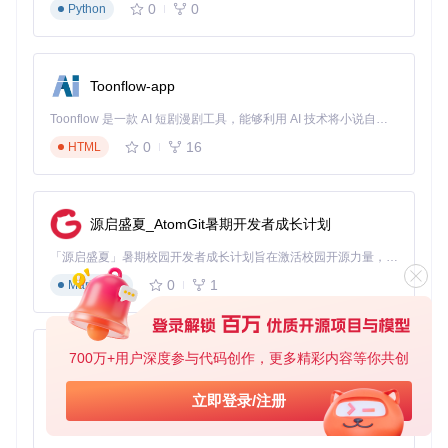
0
0
Python
使用「资源目录：icons/drawiolib.py」脚本可将图标导出为Dr
aw.io库格式，方便团队协作和图标管理。该脚本支持按分类批
量处理，节省手动整理图标的时间成本。
Toonflow-app
自定义与扩展
Toonflow 是一款 AI 短剧漫剧工具，能够利用 AI 技术将小说自动转化为剧本，并结合 AI 生成的图片和视频，实现高效的短剧创作。借助 Toonflow，可以轻松完成从文字到影像的全流程，让短剧制作变得更加智能与便捷。
高级用户可通过修改SVG源码自定义图标样式，或通过「pag
0
16
HTML
es/submit.vue」页面提交新设计的图标，为社区贡献力量。建
议遵循项目的图标设计规范，确保新图标与现有库风格统一。
定期更新
源启盛夏_AtomGit暑期开发者成长计划
关注项目根目录下的CHANGELOG.md文件，及时获取最新图
标和功能更新，保持科研可视化资源的时效性和丰富性。
「源启盛夏」暑期校园开发者成长计划旨在激活校园开源力量，通过积分激励、认证扶持、资源倾斜等形式，引导高校组织和开发者完成「入驻 — 建项目 — 做贡献 — 获认证 — 得资源」的完整闭环。无论你是想带领社团入驻平台的组织者，还是希望用代码贡献证明自己的开发者，都能在这里找到属于你的成长路径。
0
1
Markdown
常见问题解答
Q: 如何确保使用图标时的学术引用规范？
700万+用户深度参与代码创作，更多精彩内容等你共创
AionUi
A: 对于CC-BY许可的图标，建议在图注或致谢部分注明"图标
来自Bioicons项目（CC-BY许可）"。项目根目录的CITATION.
免费、本地、开源的 24/7 全天候 Cowork 应用，以及适用于 Gemini CLI、Claude Code、Codex、OpenCode、Qwen Code、Goose CLI、Auggie 等的 OpenClaw | 🌟 喜欢就点star吧
cff文件提供了标准引用格式，可直接用于学术论文。
立即登录/注册
0
6
TypeScript
Q: 图标库是否支持中英文搜索？