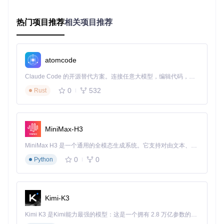
其LINQ查询语法大大简化了数据操作。对于高性能场景，Dap
per等轻量级ORM则展现出明显优势。开发者需要根据项目特
热门项目推荐
相关项目推荐
点选择合适的工具，并掌握查询优化、事务管理和连接池配置
等关键技能。
学习优先级建议：先掌握EF Core的基本用法和迁移机制，再
深入学习查询优化和性能调优技巧。对于NoSQL数据库，可在
atomcode
关系型数据库基础扎实后逐步拓展。
Claude Code 的开源替代方案。连接任意大模型，编辑代码，运行命令，自动验证 — 全自动执行。用 Rust 构建，极致性能。 ｜ An open-source alternative to Claude Code. Connect any LLM, edit code, run commands, and verify changes — autonomously. Built in Rust for speed. Get Started
拓展技术视野：拥抱云原生生态
0
532
Rust
容器化与云部署
.NET生态已全面拥抱容器化技术。Docker为应用打包提供了
MiniMax-H3
标准化方案，而Kubernetes则解决了容器编排的复杂问题。现
代.NET应用架构普遍采用"容器优先"策略，开发者需要理解多
MiniMax H3 是一个通用的全模态生成系统。它支持对由文本、图像、视频和音频组成的多模态上下文进行统一理解，并能生成分辨率高达 2K、时长可达 15 秒的带原生立体声音频的视频。得益于面向任务泛化的系统设计，H3 在预训练阶段就已具备广泛的多模态上下文理解与生成能力，能够出色地执行复杂的多模态指令。
阶段构建、镜像优化和容器网络等概念。Azure Kubernetes S
ervice (AKS)和AWS EKS等托管服务进一步降低了云原生应用
0
0
Python
的部署门槛。
把握版本演进节奏
Kimi-K3
理解.NET的发布周期对技术选型至关重要。微软采用"标准期
限支持"(STS)和"长期支持"(LTS)双轨模式，.NET 8作为LTS版
Kimi K3 是Kimi能力最强的模型：这是一个拥有 2.8 万亿参数的混合专家（MoE）模型，具备原生视觉理解能力，并支持 100 万 token 的上下文窗口。
本将获得36个月的支持，而.NET 9等STS版本则提供18个月