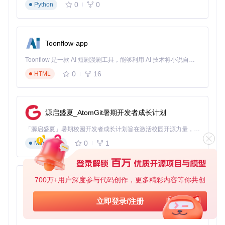
的更新。这种节奏要求企业开发者在稳定性和新特性之间找到
0
0
Python
平衡。
Toonflow-app
实践落地策略：构建个人成长路径
Toonflow 是一款 AI 短剧漫剧工具，能够利用 AI 技术将小说自动转化为剧本，并结合 AI 生成的图片和视频，实现高效的短剧创作。借助 Toonflow，可以轻松完成从文字到影像的全流程，让短剧制作变得更加智能与便捷。
建立持续学习机制
0
16
HTML
.NET技术的快速演进要求开发者建立系统化的学习方法。建议
采用"1-3-9"学习模型：1个核心技术深入钻研，3个相关工具熟
练应用，9个周边技术广泛了解。结合实际项目需求，将学习
源启盛夏_AtomGit暑期开发者成长计划
内容转化为可复用的代码库和技术文档，形成个人知识资产。
「源启盛夏」暑期校园开发者成长计划旨在激活校园开源力量，通过积分激励、认证扶持、资源倾斜等形式，引导高校组织和开发者完成「入驻 — 建项目 — 做贡献 — 获认证 — 得资源」的完整闭环。无论你是想带领社团入驻平台的组织者，还是希望用代码贡献证明自己的开发者，都能在这里找到属于你的成长路径。
个性化学习路径定制
0
1
Markdown
根据职业发展阶段定制学习重点：
初级开发者：聚焦C#基础、.NET Core入门和基础数据库操
作
700万+用户深度参与代码创作，更多精彩内容等你共创
AionUi
中级开发者：深入架构设计、性能优化和测试策略
高级开发者：关注微服务架构、云原生技术和团队技术管理
免费、本地、开源的 24/7 全天候 Cowork 应用，以及适用于 Gemini CLI、Claude Code、Codex、OpenCode、Qwen Code、Goose CLI、Auggie 等的 OpenClaw | 🌟 喜欢就点star吧
立即登录/注册
技术成长是一场马拉松而非短跑。通过本文提供的框架，结合
0
6
TypeScript
自身实际情况持续迭代学习计划，你将在.NET开发领域不断突