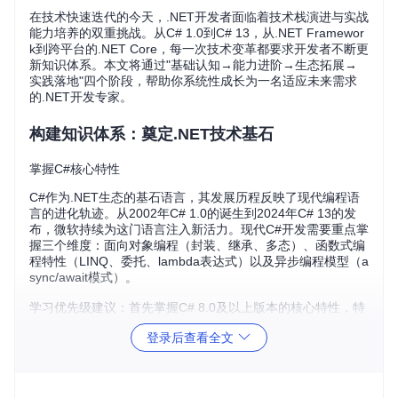
在技术快速迭代的今天，.NET开发者面临着技术栈演进与实战
能力培养的双重挑战。从C# 1.0到C# 13，从.NET Framewor
k到跨平台的.NET Core，每一次技术变革都要求开发者不断更
新知识体系。本文将通过"基础认知→能力进阶→生态拓展→
实践落地"四个阶段，帮助你系统性成长为一名适应未来需求
的.NET开发专家。
构建知识体系：奠定.NET技术基石
掌握C#核心特性
C#作为.NET生态的基石语言，其发展历程反映了现代编程语
言的进化轨迹。从2002年C# 1.0的诞生到2024年C# 13的发
布，微软持续为这门语言注入新活力。现代C#开发需要重点掌
握三个维度：面向对象编程（封装、继承、多态）、函数式编
程特性（LINQ、委托、lambda表达式）以及异步编程模型（a
sync/await模式）。
学习优先级建议：首先掌握C# 8.0及以上版本的核心特性，特
别是可空引用类型、模式匹配和异步流，这些特性已成为企业
登录后查看全文
开发的标准配置。对于C# 12-13的最新特性，如主构造函数和
集合表达式，可在基础稳固后逐步吸收。
理解.NET运行时架构