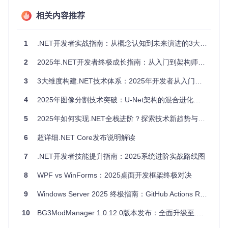
.NET运行时（CLR）是整个生态的引擎，理解其工作原理将帮
相关内容推荐
助你写出更高效的代码。从JIT编译到垃圾回收机制，从内存
管理到异常处理，这些底层知识决定了开发者解决复杂问题的
能力。特别要关注值类型与引用类型的区别、装箱拆箱的性能
1
.NET开发者实战指南：从概念认知到未来演进的3大阶段与15个核心能力模块
影响，以及最新的.NET 8/9运行时优化。
2
2025年.NET开发者终极成长指南：从入门到架构师的完整路线图
提升核心能力：从编码者到架构师
3
3大维度构建.NET技术体系：2025年开发者从入门到架构师的进阶指南
设计高质量软件架构
4
2025年图像分割技术突破：U-Net架构的混合进化与行业变革
优秀的.NET开发者需要超越单纯的编码能力，掌握软件设计的
基本原则。SOLID原则为类设计提供了清晰指引，而领域驱动
5
2025年如何实现.NET全栈进阶？探索技术新趋势与能力提升路径
设计（DDD）则帮助开发者构建复杂业务系统。在微服务架构
流行的今天，理解服务边界划分、领域事件和聚合根设计变得
6
超详细.NET Core发布说明解读
尤为重要。
7
.NET开发者技能提升指南：2025系统进阶实战路线图
![.NET开发者技能体系架构图](https://raw.gitcode.com/gh_mi
rrors/do/DotNet-Developer-Roadmap/raw/034dbb281bab9f7
527adfdac2fe04ae6959d03db/NET Developer Roadmap Mi
8
WPF vs WinForms：2025桌面开发框架终极对决
nimal.png?utm_source=gitcode_repo_files)
9
Windows Server 2025 终极指南：GitHub Actions Runner 镜像完整功能前瞻 🚀
掌握数据访问技术
10
BG3ModManager 1.0.12.0版本发布：全面升级至.NET 8框架
数据持久化是企业应用的核心需求。 Entity Framework Core
作为微软官方ORM框架，提供了强大的对象关系映射能力，