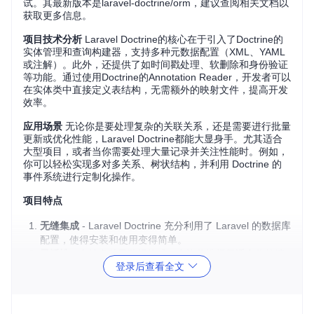
试。其最新版本是laravel-doctrine/orm，建议查阅相关文档以
获取更多信息。
项目技术分析
Laravel Doctrine的核心在于引入了Doctrine的
实体管理和查询构建器，支持多种元数据配置（XML、YAML
或注解）。此外，还提供了如时间戳处理、软删除和身份验证
等功能。通过使用Doctrine的Annotation Reader，开发者可以
在实体类中直接定义表结构，无需额外的映射文件，提高开发
效率。
应用场景
无论你是要处理复杂的关联关系，还是需要进行批量
更新或优化性能，Laravel Doctrine都能大显身手。尤其适合
大型项目，或者当你需要处理大量记录并关注性能时。例如，
你可以轻松实现多对多关系、树状结构，并利用 Doctrine 的
事件系统进行定制化操作。
项目特点
无缝集成
- Laravel Doctrine 充分利用了 Laravel 的数据库
配置，使得安装和使用变得简单。
灵活性
- 支持多种元数据格式，允许你选择最适合你的编
登录后查看全文
码风格的方式。
性能提升
- 相比Eloquent，实体不继承模型类，降低了内
存消耗，尤其在大规模数据处理中。
完善的文档
- 提供详细的wiki文档，帮助快速上手和解决常