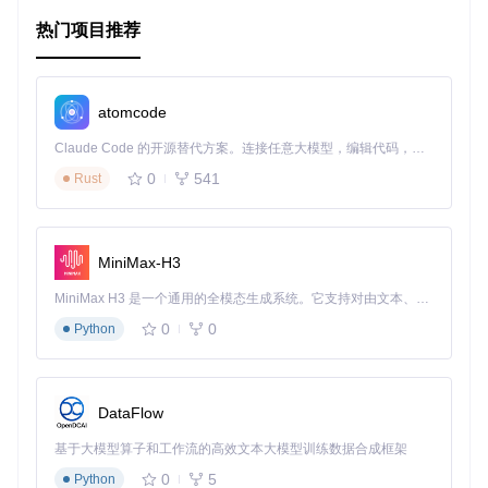
见问题。
热门项目推荐
社区支持
- 虽然官方已停止维护，但之前的版本仍有很多
活跃的开发者和社区成员在使用并提供帮助。
总的来说，Laravel Doctrine是一个可以显著提升Laravel应用
atomcode
程序数据库管理能力的工具，尤其是对于需要更精细控制和更
高性能要求的项目。如果你已经厌倦了Eloquent的局限性，不
Claude Code 的开源替代方案。连接任意大模型，编辑代码，运行命令，自动验证 — 全自动执行。用 Rust 构建，极致性能。 ｜ An open-source alternative to Claude Code. Connect any LLM, edit code, run commands, and verify changes — autonomously. Built in Rust for speed. Get Started
妨试试这个库，你会发现一个新的世界等待探索。
0
541
Rust
MiniMax-H3
MiniMax H3 是一个通用的全模态生成系统。它支持对由文本、图像、视频和音频组成的多模态上下文进行统一理解，并能生成分辨率高达 2K、时长可达 15 秒的带原生立体声音频的视频。得益于面向任务泛化的系统设计，H3 在预训练阶段就已具备广泛的多模态上下文理解与生成能力，能够出色地执行复杂的多模态指令。
0
0
Python
DataFlow
基于大模型算子和工作流的高效文本大模型训练数据合成框架
0
5
Python