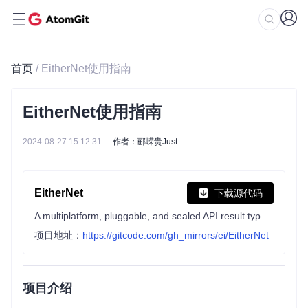
首页
/ EitherNet使用指南
EitherNet使用指南
2024-08-27 15:12:31
作者：郦嵘贵Just
EitherNet
下载源代码
A multiplatform, pluggable, and sealed API result type for modeling network API responses.
项目地址：
https://gitcode.com/gh_mirrors/ei/EitherNet
项目介绍