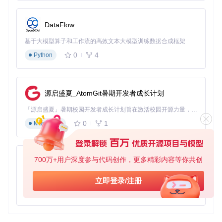
DataFlow
EitherNet
下载源代码
基于大模型算子和工作流的高效文本大模型训练数据合成框架
A multiplatform, pluggable, and sealed API result type for modeling network API responses.
0
4
Python
项目地址：
https://gitcode.com/gh_mirrors/ei/EitherNet
源启盛夏_AtomGit暑期开发者成长计划
「源启盛夏」暑期校园开发者成长计划旨在激活校园开源力量，通过积分激励、认证扶持、资源倾斜等形式，引导高校组织和开发者完成「入驻 — 建项目 — 做贡献 — 获认证 — 得资源」的完整闭环。无论你是想带领社团入驻平台的组织者，还是希望用代码贡献证明自己的开发者，都能在这里找到属于你的成长路径。
0
1
Markdown
700万+用户深度参与代码创作，更多精彩内容等你共创
py-xiaozhi
基于Python的Xiaozhi AI，适用于想要完整Xiaozhi体验而无需拥有专用硬件的用户。
立即登录/注册
0
1
Python