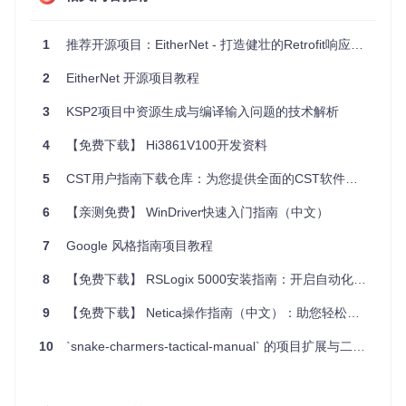
// 假设我们有一个API调用函数
function
fetchUser
(
userId
) {

1
推荐开源项目：EitherNet - 打造健壮的Retrofit响应处理新范式
return
EitherNet
.
fromPromise
(
fetch
(
`/api/users/
${user
        .
map
(
response
 =>
 response.
json
())

2
EitherNet 开源项目教程
        .
either
(

error
 =>
 ({ 
error
: 
`Failed to fetch user: 
${e
3
KSP2项目中资源生成与编译输入问题的技术解析
data
 =>
 data

        );

4
【免费下载】 Hi3861V100开发资料
}

5
CST用户指南下载仓库：为您提供全面的CST软件学习资源
fetchUser
(
1
)

    .
then
(
user
 =>
console
.
log
(
"User:"
, user))

6
【亲测免费】 WinDriver快速入门指南（中文）
    .
catch
(
err
 =>
console
.
error
7
Google 风格指南项目教程
这段代码展示了如何封装一个API调用来返回Either对象，允许
你优雅地处理成功和失败的情况。
8
【免费下载】 RSLogix 5000安装指南：开启自动化编程之旅
应用案例和最佳实践
9
【免费下载】 Netica操作指南（中文）：助您轻松掌握贝叶斯网络工具
10
`snake-charmers-tactical-manual` 的项目扩展与二次开发
在实际开发中，EitherNet特别适用于以下场景：
错误处理
：清晰地区分业务逻辑和错误处理路径。
中间件集成
：可以很容易地加入日志记录、重试机制等中间