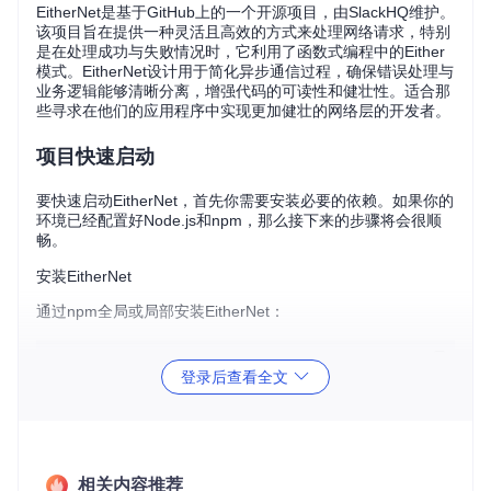
EitherNet是基于GitHub上的一个开源项目，由SlackHQ维护。
该项目旨在提供一种灵活且高效的方式来处理网络请求，特别
是在处理成功与失败情况时，它利用了函数式编程中的Either
模式。EitherNet设计用于简化异步通信过程，确保错误处理与
业务逻辑能够清晰分离，增强代码的可读性和健壮性。适合那
些寻求在他们的应用程序中实现更加健壮的网络层的开发者。
项目快速启动
要快速启动EitherNet，首先你需要安装必要的依赖。如果你的
环境已经配置好Node.js和npm，那么接下来的步骤将会很顺
畅。
安装EitherNet
通过npm全局或局部安装EitherNet：
登录后查看全文
使用示例
在一个简单的应用中使用EitherNet进行网络请求：
const
EitherNet
 = 
require
(
'eithernet'
);

相关内容推荐