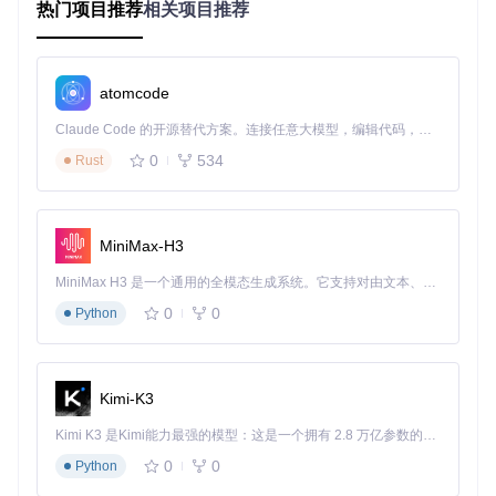
热门项目推荐
相关项目推荐
件到网络请求流程中。
代码解耦
：通过将网络请求逻辑抽象化，使得业务逻辑更为
纯净。
atomcode
最佳实践包括始终使用
.either()
来消费结果，保证错误被适
当处理，以及在复杂逻辑中利用Either的链式调用来保持代码
Claude Code 的开源替代方案。连接任意大模型，编辑代码，运行命令，自动验证 — 全自动执行。用 Rust 构建，极致性能。 ｜ An open-source alternative to Claude Code. Connect any LLM, edit code, run commands, and verify changes — autonomously. Built in Rust for speed. Get Started
的可读性。
0
534
Rust
典型生态项目
虽然EitherNet本身是一个专注于网络请求处理的库，但其理念
MiniMax-H3
和模式与更广泛的FP（函数式编程）社区相融合。例如，结合
Redux或者MobX这样的状态管理库，可以帮助构建响应式的
MiniMax H3 是一个通用的全模态生成系统。它支持对由文本、图像、视频和音频组成的多模态上下文进行统一理解，并能生成分辨率高达 2K、时长可达 15 秒的带原生立体声音频的视频。得益于面向任务泛化的系统设计，H3 在预训练阶段就已具备广泛的多模态上下文理解与生成能力，能够出色地执行复杂的多模态指令。
应用，其中EitherNet处理的数据流动更加明确和可控。另外，
在微服务架构中，EitherNet可以作为服务间通信的错误处理标
0
0
Python
准，确保统一的错误处理策略。
请注意，具体生态系统中的整合实例可能会根据技术栈的不同
而变化，开发者应参考各自库的文档以找到最佳集成方式。
Kimi-K3
Kimi K3 是Kimi能力最强的模型：这是一个拥有 2.8 万亿参数的混合专家（MoE）模型，具备原生视觉理解能力，并支持 100 万 token 的上下文窗口。
以上就是EitherNet的基础使用指南，希望对您的开发工作有所
帮助。记得在实践中探索更多的用法和技巧，提升您的软件质
0
0
Python
量与开发效率。