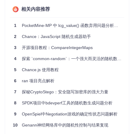
非常实用。
相关内容推荐
4、项目特点
1
PocketMine-MP 中 lcg_value() 函数弃用问题分析与解决方案
高性能
：TinyMT拥有与大版本Mersenne Twister相似的质
量，但运行更快，适合速度敏感的应用。
2
Chance：JavaScript 随机生成器助手
小巧精炼
：源代码简洁，适合嵌入式和移动端应用。
高度可定制
：尽管设计为“微型”，但仍可根据特定需求进行
3
开源项目教程：CompareIntegerMaps
调整。
许可灵活
：3-clause BSD License允许广泛使用和修改。
4
探索 `common-random`：一个强大而灵活的随机数生成库
文档齐全
：官方英文文档详尽，便于理解和集成。
5
Chance.js 使用教程
要查看完整的项目文档，只需要构建
doc
并查看
html/index.
html
。对于Visual Studio用户，还需要从Google Code下载
ms
6
ran 项目亮点解析
inttypes
。
7
探秘CryptoStego：安全隐写加密库的强大力量
总的来说，无论你是开发者还是研究者，TinyMT都是一款值
得信赖的随机数生成解决方案，它结合了高性能、小巧和灵活
8
SPDK项目中bdevperf工具的随机数生成问题分析
性于一身。如果你需要在你的项目中引入随机性，不妨试试Ti
nyMT，体验一下它的强大功能和便捷性。
9
OpenSpiel中Negotiation游戏的确定性状态问题解析
10
Genann神经网络库中的随机性控制与结果复现