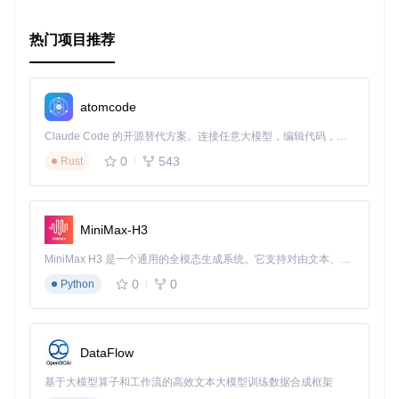
热门项目推荐
atomcode
Claude Code 的开源替代方案。连接任意大模型，编辑代码，运行命令，自动验证 — 全自动执行。用 Rust 构建，极致性能。 ｜ An open-source alternative to Claude Code. Connect any LLM, edit code, run commands, and verify changes — autonomously. Built in Rust for speed. Get Started
0
543
Rust
MiniMax-H3
MiniMax H3 是一个通用的全模态生成系统。它支持对由文本、图像、视频和音频组成的多模态上下文进行统一理解，并能生成分辨率高达 2K、时长可达 15 秒的带原生立体声音频的视频。得益于面向任务泛化的系统设计，H3 在预训练阶段就已具备广泛的多模态上下文理解与生成能力，能够出色地执行复杂的多模态指令。
0
0
Python
DataFlow
基于大模型算子和工作流的高效文本大模型训练数据合成框架