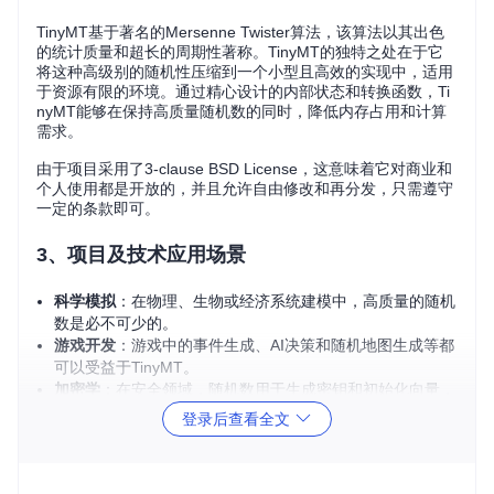
TinyMT基于著名的Mersenne Twister算法，该算法以其出色
的统计质量和超长的周期性著称。TinyMT的独特之处在于它
将这种高级别的随机性压缩到一个小型且高效的实现中，适用
于资源有限的环境。通过精心设计的内部状态和转换函数，Ti
nyMT能够在保持高质量随机数的同时，降低内存占用和计算
需求。
由于项目采用了3-clause BSD License，这意味着它对商业和
个人使用都是开放的，并且允许自由修改和再分发，只需遵守
一定的条款即可。
3、项目及技术应用场景
科学模拟
：在物理、生物或经济系统建模中，高质量的随机
数是必不可少的。
游戏开发
：游戏中的事件生成、AI决策和随机地图生成等都
可以受益于TinyMT。
加密学
：在安全领域，随机数用于生成密钥和初始化向量，
TinyMT的高效性能可能是一个好选择。
登录后查看全文
软件测试
：单元测试和性能基准测试经常需要大量随机数
据。
嵌入式系统
：对于资源受限的设备，TinyMT的小型代码库