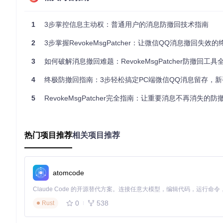
批量处理设置
1
3步掌控信息主动权：普通用户的消息防撤回技术指南
在主界面"多应用处理"标签中，勾选需要启用防撤回功能的应
2
3步掌握RevokeMsgPatcher：让微信QQ消息撤回失效
⚠️ 操作提示：若提示"文件占用"错误，请打开任务管理器，结
3
如何破解消息撤回难题：RevokeMsgPatcher防撤回工具全方
验证与部署
完成后点击"启动应用"按钮测试功能，发送一条测试消息并撤
4
终极防撤回指南：3步轻松搞定PC端微信QQ消息留存，新手也
他终端。
个人用户简易使用流程
5
RevokeMsgPatcher完全指南：让重要消息不再消失的防撤
单应用配置
启动工具后，在左侧应用列表中选择需要处理的软件（如微
热门项目推荐
相关项目推荐
一键补丁
点击"创建补丁"按钮，工具将自动完成备份和修改过程，界面
功能验证
atomcode
重新启动通讯软件，向测试账号发送消息并撤回，确认撤回
0
538
Rust
RevokeMsgPatcher补丁操作界面 - 展示对微信核心文件的