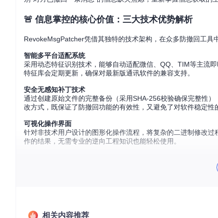
🚨 信息掌控的核心价值：三大技术优势解析
RevokeMsgPatcher凭借其独特的技术架构，在众多防撤
智能多平台适配系统
采用动态特征识别技术，能够自动适配微信、QQ、TIM等主流
特征库会定期更新，确保对最新版通讯软件的兼容支持。
安全无感知补丁技术
通过创建原始文件的完整备份（采用SHA-256校验确保完整性
改方式，既保证了防撤回功能的有效性，又避免了对软件稳定性
可视化操作界面
针对非技术用户设计的图形化操作流程，将复杂的二进制修改过
作的结果，无需专业的逆向工程知识也能轻松使用。
📋 场景化操作指南：不同角色的使用方案
企业用户快速部署方案
环境准备
关闭所有正在运行的通讯软件实例，包括系统托盘区的后台进程。
相关内容推荐
用。