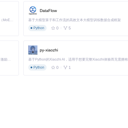
DataFlow
理系统：当通讯软件接收到撤回指令时，就像交通信号灯即将变为红灯（阻止信
Kimi K3 是Kimi能力最强的模型：这是一个拥有 2.8 万亿参数的混合专家（MoE）模型，具备原生视觉理解能力，并支持 100 万 token 的上下文窗口。
基于大模型算子和工作流的高效文本大模型训练数据合成框架
撤回指令无法生效。
0
5
Python
okeMsg"），精确定位处理撤回逻辑的代码段，如同交通监控系统识别特
py-xiaozhi
「源启盛夏」暑期校园开发者成长计划旨在激活校园开源力量，通过积分激励、认证扶持、资源倾斜等形式，引导高校组织和开发者完成「入驻 — 建项目 — 做贡献 — 获认证 — 得资源」的完整闭环。无论你是想带领社团入驻平台的组织者，还是希望用代码贡献证明自己的开发者，都能在这里找到属于你的成长路径。
功能的核心代码区域
0
1
Python
件执行指令（如JMP），这就像将"红灯"信号修改为"绿灯"，使信息显
的文件完整性，如同交通系统的安全冗余设计。
指令的过程