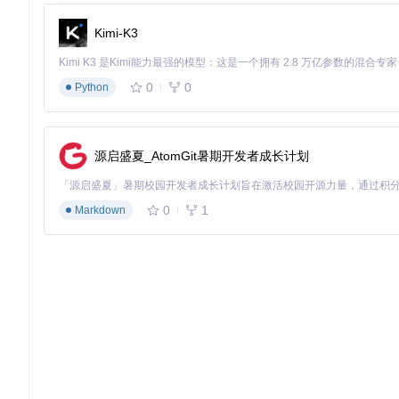
🔧 技术原理解析：信息拦截的"交通管制"模型
Kimi-K3
RevokeMsgPatcher的工作原理可以类比为城市交通管
过修改关键指令，相当于在特定路口设置了"绿灯优先"规则，使
0
0
Python
具体技术实现分为三个步骤：
信号识别
工具通过搜索通讯软件二进制文件中的特征字符串（如"Rev
源启盛夏_AtomGit暑期开发者成长计划
逆向分析字符串搜索过程 - 展示工具如何通过关键词定位防撤回
0
1
Markdown
指令重定向
找到关键判断指令（如条件跳转指令JE）后，将其修改为无条
令影响。
安全校验
所有修改都在备份文件上进行，并通过校验机制确保修改后
指令修改对比界面 - 红框标注将条件跳转指令修改为无条件执行