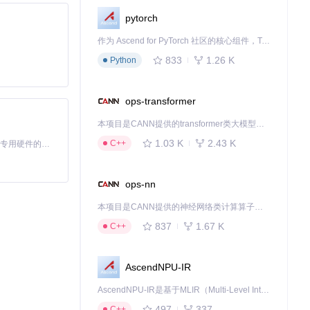
pytorch
息显示）。工具通
作为 Ascend for PyTorch 社区的核心组件，TorchNPU 是昇腾专为 PyTorch 打造的深度学习适配插件，使 PyTorch 框架能够直接调用昇腾 NPU，为开发者提供昇腾 AI 处理器的超强算力。
833
1.26 K
Python
ops-transformer
定车辆。
本项目是CANN提供的transformer类大模型算子库，实现网络在NPU上加速计算。
1.03 K
2.43 K
C++
基于Python的Xiaozhi AI，适用于想要完整Xiaozhi体验而无需拥有专用硬件的用户。
ops-nn
示流程不受撤回指
本项目是CANN提供的神经网络类计算算子库，实现网络在NPU上加速计算。
837
1.67 K
C++
AscendNPU-IR
AscendNPU-IR是基于MLIR（Multi-Level Intermediate Representation）构建的，面向昇腾亲和算子编译时使用的中间表示，提供昇腾完备表达能力，通过编译优化提升昇腾AI处理器计算效率，支持通过生态框架使能昇腾AI处理器与深度调优
497
337
C++