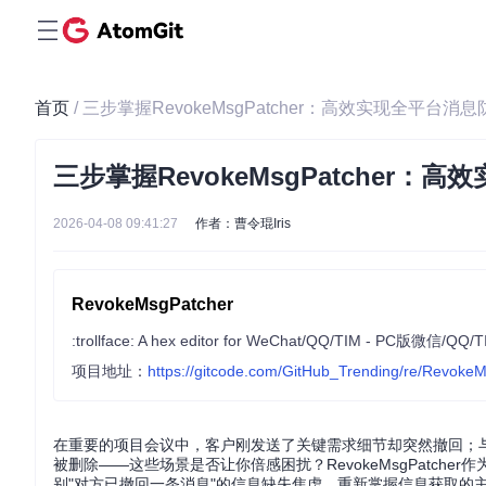
首页
/ 三步掌握RevokeMsgPatcher：高效实现全平台消
三步掌握RevokeMsgPatcher：
2026-04-08 09:41:27
作者：曹令琨Iris
RevokeMsgPatcher
:trollface: A hex editor for WeChat/QQ/TIM 
项目地址：
https://gitcode.com/GitHub_Trending/re/Revoke
在重要的项目会议中，客户刚发送了关键需求细节却突然撤回；
被删除——这些场景是否让你倍感困扰？RevokeMsgPatc
别"对方已撤回一条消息"的信息缺失焦虑，重新掌握信息获取的