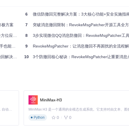
6
微信防撤回完整解决方案：3大核心功能+安全实施指南+
用（可同时选择微信和QQ），点击"智能补丁"按钮。
的终极方案
7
突破消息撤回限制：RevokeMsgPatcher开源工具全方位技
束所有相关进程后重试。补丁过程通常需要10-30秒，取决于系统性能。
位应用指南
8
3步实现微信QQ消息防撤回：RevokeMsgPatcher
回，验证防撤回效果。企业IT管理员可通过工具的"导出配置"功能，将设
能秒上手
9
RevokeMsgPatcher：让消息撤回不再困扰的全流程
回解决方案
10
3个防撤回核心秘诀：RevokeMsgPatcher让重要消
信），工具会自动定位安装路径。
会显示"补丁成功"的绿色提示。
MiniMax-H3
的消息仍可查看，即表示功能生效。
Claude Code 的开源替代方案。连接任意大模型，编辑代码，运行命令，自动验证 — 全自动执行。用 Rust 构建，极致性能。 ｜ An open-source alternative to Claude Code. Connect any LLM, edit code, run commands, and verify changes — autonomously. Built in Rust for speed. Get Started
0
0
Python
安全修改过程，红框标注"修补文件"按钮