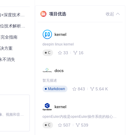
项目优选
收起
深度技术解析
术解析与实践指南
kernel
工具完全指南
deepin linux kernel
置快速应用到其
解决方案
33
16
C
息永不消失
docs
暂无描述
843
5.64 K
Markdown
kernel
MiniMax H3 是一个通用的全模态生成系统。它支持对由文本、图像、视频和音频组成的多模态上下文进行统一理解，并能生成分辨率高达 2K、时长可达 15 秒的带原生立体声音频的视频。得益于面向任务泛化的系统设计，H3 在预训练阶段就已具备广泛的多模态上下文理解与生成能力，能够出色地执行复杂的多模态指令。
openEuler内核是openEuler操作系统的核心，既是系统性能与稳定性的基石，也是连接处理器、设备与服务的桥梁。
507
539
C