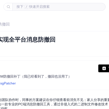
按下
快速开启搜索
/
息防撤回
高效实现全平台消息防撤回
- PC版微信/QQ/TIM防撤回补丁（我已经看到了，撤回也没用了）
MsgPatcher
与团队协作时，同事的方案建议在你仔细查看前消失不见；家人分享的重
her作为一款专业的PC端消息防撤回工具，通过非侵入式的二进制文件修改技
主动权。