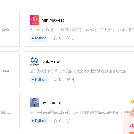
FT（200股，每股250美元）和AMZN（50股，每股130美元），将这些
权重（AAPL占比28.57%，MSFT占比71.43%，AMZN占比19.23%
MiniMax-H3
Claude Code 的开源替代方案。连接任意大模型，编辑代码，运行命令，自动验证 — 全自动执行。用 Rust 构建，极致性能。 ｜ An open-source alternative to Claude Code. Connect any LLM, edit code, run commands, and verify changes — autonomously. Built in Rust for speed. Get Started
0
0
Python
分析能力带到你的指尖。通过Excel金融模板这一简单直观的界面，你无需编写
不仅提供了全面的功能覆盖，还允许你根据个人需求进行深度定制。无论
让每一分钱都发挥最大价值。
DataFlow
完整代码，按照示例文档快速搭建属于自己的分析系统。记住，在投资的
Kimi K3 是Kimi能力最强的模型：这是一个拥有 2.8 万亿参数的混合专家（MoE）模型，具备原生视觉理解能力，并支持 100 万 token 的上下文窗口。
基于大模型算子和工作流的高效文本大模型训练数据合成框架
现这一目标的理想伙伴。
0
4
Python
py-xiaozhi
「源启盛夏」暑期校园开发者成长计划旨在激活校园开源力量，通过积分激励、认证扶持、资源倾斜等形式，引导高校组织和开发者完成「入驻 — 建项目 — 做贡献 — 获认证 — 得资源」的完整闭环。无论你是想带领社团入驻平台的组织者，还是希望用代码贡献证明自己的开发者，都能在这里找到属于你的成长路径。
0
1
Python
7