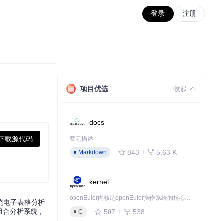
登录
注册
项目优选
收起
docs
下载源代码
暂无描述
843
5.63 K
Markdown
kernel
openEuler内核是openEuler操作系统的核心，既是系统性能与稳定性的基石，也是连接处理器、设备与服务的桥梁。
统电子表格分析
资组合分析系统，
507
538
C