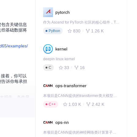
pytorch
作为 Ascend for PyTorch 社区的核心组件，TorchNPU 是昇腾专为 PyTorch 打造的深度学习适配插件，使 PyTorch 框架能够直接调用昇腾 NPU，为开发者提供昇腾 AI 处理器的超强算力。
建包含关键信息
这些基础数据将
830
1.26 K
Python
d65/examples/
kernel
deepin linux kernel
33
16
C
。接着，你可以
则告诉你每承担
ops-transformer
本项目是CANN提供的transformer类大模型算子库，实现网络在NPU上加速计算。
最大损失，条件风
1.03 K
2.42 K
C++
ops-nn
来对比组合表
本项目是CANN提供的神经网络类计算算子库，实现网络在NPU上加速计算。
资产价值得到准