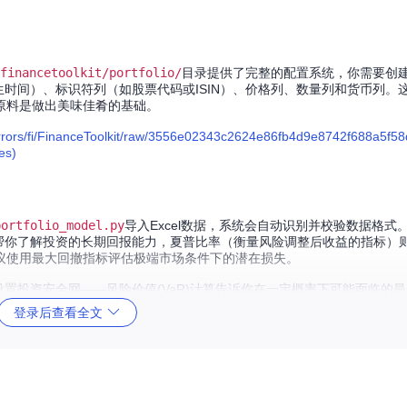
financetoolkit/portfolio/
目录提供了完整的配置系统，你需要创
易发生时间）、标识符列（如股票代码或ISIN）、价格列、数量列和货币列。
原料是做出美味佳肴的基础。
ors/fi/FinanceToolkit/raw/3556e02343c2624e86fb4d9e8742f688a5f58
es)
portfolio_model.py
导入Excel数据，系统会自动识别并校验数据格式
帮你了解投资的长期回报能力，夏普比率（衡量风险调整后收益的指标）
议使用最大回撤指标评估极端市场条件下的潜在损失。
设置投资安全网——风险价值(VaR)计算告诉你在一定概率下可能面临的
你的投资组合穿上防弹衣，这些工具能帮助你在市场波动中保持从容。
登录后查看全文
行个性化配置，让分析结果更符合你的投资风格。建议调整基准指数设置
币种资产的投资者，货币转换规则的配置尤为重要，它能确保不同国家的