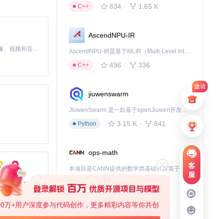
834
1.65 K
C++
数据输入Excel
），分析资产间的相
AscendNPU-IR
MiniMax H3 是一个通用的全模态生成系统。它支持对由文本、图像、视频和音频组成的多模态上下文进行统一理解，并能生成分辨率高达 2K、时长可达 15 秒的带原生立体声音频的视频。得益于面向任务泛化的系统设计，H3 在预训练阶段就已具备广泛的多模态上下文理解与生成能力，能够出色地执行复杂的多模态指令。
AscendNPU-IR是基于MLIR（Multi-Level Intermediate Representation）构建的，面向昇腾亲和算子编译时使用的中间表示，提供昇腾完备表达能力，通过编译优化提升昇腾AI处理器计算效率，支持通过生态框架使能昇腾AI处理器与深度调优
496
336
C++
复杂代码就能完成
是投资新手还是
邀请
jiuwenswarm
JiuwenSwarm 是一款基于openJiuwen开发的智能AI Agent，它能够将大语言模型的强大能力，通过你日常使用的各类通讯应用，直接延伸至你的指尖。
世界里，数据驱
3.15 K
841
Python
ops-math
下载源代码
客
本项目是CANN提供的数学类基础计算算子库，实现网络在NPU上加速计算。
服
1.24 K
1.36 K
C++
基于Python的Xiaozhi AI，适用于想要完整Xiaozhi体验而无需拥有专用硬件的用户。
00万+用户深度参与代码创作，更多精彩内容等你共创
deveco-code