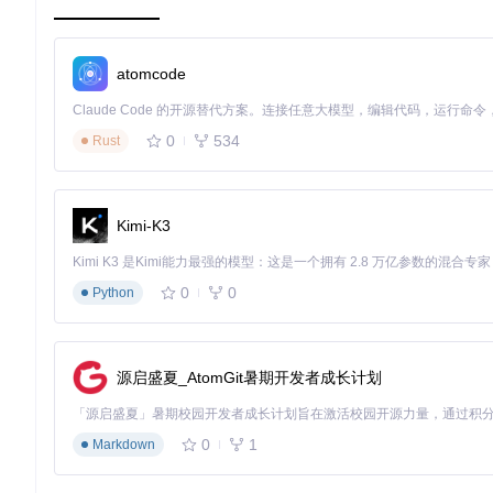
确计算。
场景化操作演示：假设你持有AAPL（100股，每股150美元）、MS
模板后，FinanceToolkit会自动获取历史价格数据，计算出各资产
atomcode
关性，最终生成包含分散化效果评估的可视化报告。
释放投资组合分析的全部潜力
0
534
Rust
FinanceToolkit作为开源的个人投资者工具，将专业金融
从数据导入到风险评估的全流程分析。这个透明且高效的工具包
有经验的分析师，都能通过这个强大的平台提升投资决策质量，
Kimi-K3
要开始使用这个强大的投资组合分析工具，你可以克隆仓库获取
动的决策永远比直觉更可靠，而FinanceToolkit正是帮助你实
0
0
Python
FinanceToolkit
源启盛夏_AtomGit暑期开发者成长计划
Transparent and Efficient Financial Analysis
项目地址：
https://gitcode.com/gh_mirrors/fi/FinanceToolkit
0
1
Markdown