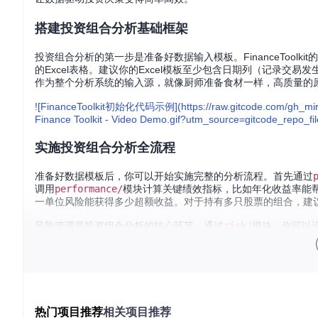
搭建投资组合分析基础框架
投资组合分析的第一步是准备好数据输入模板。FinanceToolkit的
的Excel表格。建议你的Excel模板至少包含日期列（记录交
作为整个分析系统的输入源，就像厨师准备食材一样，高质量的
![FinanceToolkit初始化代码示例](https://raw.gitcode.com/gh_mirr
Finance Toolkit - Video Demo.gif?utm_source=gitcode_repo_fil
实施投资组合分析全流程
准备好数据模板后，你可以开始实施完整的分析流程。首先通过
调用
performance/
模块计算关键绩效指标，比如年化收益率能
一单位风险能获得多少超额收益。对于持有多只股票的组合，建
风险管理是投资组合分析的核心环节。通过
risk/
模块，你可以
险价值(CVaR)则进一步衡量极端情况下的风险水平。就像给
优化投资组合配置策略
完成基础分析后，你可以通过
portfolio/config.yaml
文件进
现，设置合理的交易成本参数以反映实际投资环境。对于持有多
热门项目推荐
相关项目推荐