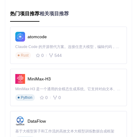
25-35ms
15ms
30-40ms
击
s
重度连
30-40m
热门项目推荐
相关项目推荐
35-50ms
20ms
40-60ms
击
s
图：软件实时监控界面，显示按键触发频率与拦截状态，帮助
atomcode
用户精准判断连击程度
Claude Code 的开源替代方案。连接任意大模型，编辑代码，运行命令，自动验证 — 全自动执行。用 Rust 构建，极致性能。 ｜ An open-source alternative to Claude Code. Connect any LLM, edit code, run commands, and verify changes — autonomously. Built in Rust for speed. Get Started
多场景优化配置
0
544
Rust
办公场景优化
将空格、Backspace等高频键设置较低阈值（15-20ms）
为分号、括号等编程符号单独配置25-30ms阈值
启用"智能学习"功能，自动适应输入习惯
MiniMax-H3
游戏场景配置
启用"全屏检测"功能，自动切换游戏模式
MiniMax H3 是一个通用的全模态生成系统。它支持对由文本、图像、视频和音频组成的多模态上下文进行统一理解，并能生成分辨率高达 2K、时长可达 15 秒的带原生立体声音频的视频。得益于面向任务泛化的系统设计，H3 在预训练阶段就已具备广泛的多模态上下文理解与生成能力，能够出色地执行复杂的多模态指令。
WASD方向键设置35-45ms阈值
为技能快捷键配置独立参数，避免误触发
0
0
Python
图：按键个性化配置界面，支持为不同按键设置独立阈值与响
应规则
DataFlow
高级应用与故障排除
基于大模型算子和工作流的高效文本大模型训练数据合成框架