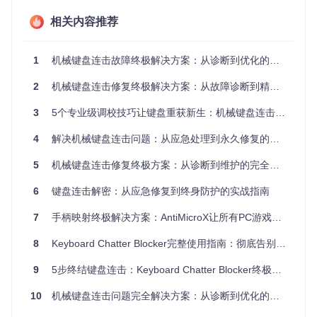
相关内容推荐
完成克隆后，以管理员权限启动程序，进入基础配置界面：
勾选"Enable"激活拦截功能
1
机械键盘连击故障终极解决方案：从诊断到优化的完整指南
设置全局基础阈值（建议初始值25ms）
点击"Apply"保存配置
2
机械键盘连击修复终极解决方案：从故障诊断到精准响应的完整指南
核心功能模块解析
3
5个专业级调校技巧让键盘重获新生：机械键盘连击终极解决方案
该工具通过三大核心模块实现连击拦截：
4
解决机械键盘连击问题：从应急处理到永久修复的完整指南
实时监控引擎
：毫秒级按键状态追踪
智能判断算法
：区分正常快速输入与异常连击
5
机械键盘连击修复终极方案：从诊断到维护的完全指南
动态拦截系统
：精准过滤重复信号
6
键盘连击解密：从应急修复到终身防护的实战指南
进阶参数调校与场景适配
7
手柄映射终极解决方案：AntiMicroX让所有PC游戏适配手柄的效率神器
个性化阈值设置策略
8
Keyboard Chatter Blocker完整使用指南：彻底告别键盘连击困扰
连击程
全局阈
常用字母
功能
游戏控制
度
值
键
键
键
9
5步终结键盘连击：Keyboard Chatter Blocker终极解决方案
轻度连
15-20m
默认
20-25ms
25-30ms
击
s
10
机械键盘连击问题完全解决方案：从诊断到优化的全方位指南
中度连
20-30m