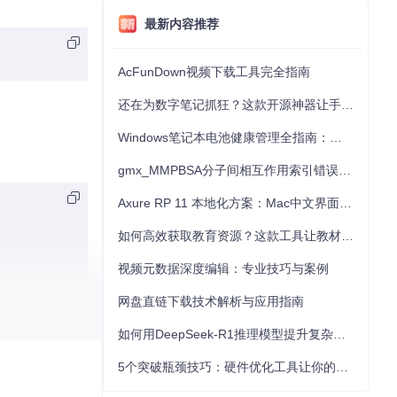
最新内容推荐
AcFunDown视频下载工具完全指南
还在为数字笔记抓狂？这款开源神器让手写批注效率提升300%
Windows笔记本电池健康管理全指南：从根源解决电池损耗问题
gmx_MMPBSA分子间相互作用索引错误的深度诊断与解决
Axure RP 11 本地化方案：Mac中文界面优化与原型设计工具汉化全指南
如何高效获取教育资源？这款工具让教材下载效率提升80%
视频元数据深度编辑：专业技巧与案例
网盘直链下载技术解析与应用指南
如何用DeepSeek-R1推理模型提升复杂任务解决能力：完整指南
5个突破瓶颈技巧：硬件优化工具让你的电脑性能提升30%