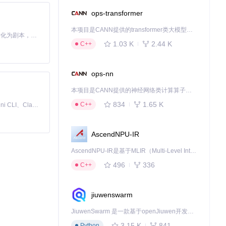
ops-transformer
本项目是CANN提供的transformer类大模型算子库，实现网络在NPU上加速计算。
Toonflow 是一款 AI 短剧漫剧工具，能够利用 AI 技术将小说自动转化为剧本，并结合 AI 生成的图片和视频，实现高效的短剧创作。借助 Toonflow，可以轻松完成从文字到影像的全流程，让短剧制作变得更加智能与便捷。
1.03 K
2.44 K
C++
ops-nn
本项目是CANN提供的神经网络类计算算子库，实现网络在NPU上加速计算。
834
1.65 K
C++
免费、本地、开源的 24/7 全天候 Cowork 应用，以及适用于 Gemini CLI、Claude Code、Codex、OpenCode、Qwen Code、Goose CLI、Auggie 等的 OpenClaw | 🌟 喜欢就点star吧
AscendNPU-IR
AscendNPU-IR是基于MLIR（Multi-Level Intermediate Representation）构建的，面向昇腾亲和算子编译时使用的中间表示，提供昇腾完备表达能力，通过编译优化提升昇腾AI处理器计算效率，支持通过生态框架使能昇腾AI处理器与深度调优
496
336
C++
jiuwenswarm
JiuwenSwarm 是一款基于openJiuwen开发的智能AI Agent，它能够将大语言模型的强大能力，通过你日常使用的各类通讯应用，直接延伸至你的指尖。
3.15 K
841
Python