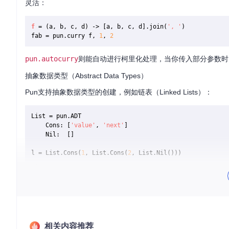
灵活：
f
 = 
(a, b, c, d)
 ->
 [a, b, c, d].join(
', '
)

fab = pun.curry f, 
1
, 
2
pun.autocurry
则能自动进行柯里化处理，当你传入部分参数时
抽象数据类型（Abstract Data Types）
Pun支持抽象数据类型的创建，例如链表（Linked Lists）：
List = pun.ADT

	Cons: [
'value'
, 
'next'
]

	Nil:  []

l = List.Cons(
1
, List.Cons(
2
模式匹配（Pattern Matching）
Pun的亮点之一是其强大的模式匹配功能，允许你在JavaScript/Cof
fac = pun.match(

0
, 
->
1
相关内容推荐
    $, 
(n)
 ->
 n * fac (n
-1
)
