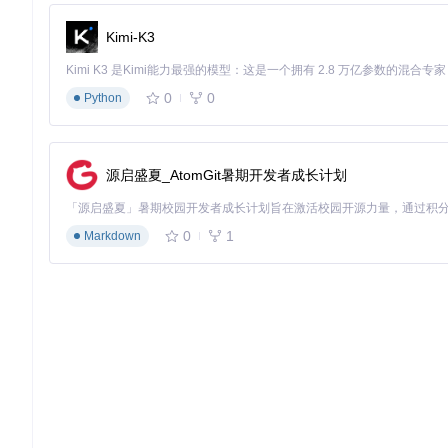
Kimi-K3
0
0
Python
源启盛夏_AtomGit暑期开发者成长计划
0
1
Markdown