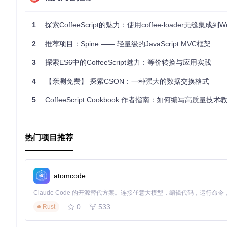
1
探索CoffeeScript的魅力：使用coffee-loader无缝集成到We
这种语法结构使得复杂的条件判断变得简洁直观。
2
推荐项目：Spine —— 轻量级的JavaScript MVC框架
项目及技术应用场景
3
探索ES6中的CoffeeScript魅力：等价转换与应用实践
Pun适用于需要高效处理函数、处理复杂数据结构以及需要优雅
可以大大提高代码的可读性和可维护性。
4
【亲测免费】 探索CSON：一种强大的数据交换格式
数值计算
：如上述的阶乘函数实现。
5
CoffeeScript Cookbook 作者指南：如何编写高质量技术
数据操作
：利用模式匹配对数组和对象进行操作。
状态管理
：利用柯里化处理具有多个依赖项的状态更新。
热门项目推荐
项目特点
易用性
：Pun的API简洁明了，易于理解和上手。
灵活性
：支持柯里化、模式匹配，提供抽象数据类型，适用
atomcode
性能优化
：函数式编程在某些情况下可以提高程序执行效率
社区支持
：作为npm上的开源项目，Pun有活跃的开发者社
0
533
Rust
总的来说，Pun是JavaScript和CoffeeScript开
经验丰富的开发者，都值得尝试并加入到Pun的世界中。立即开始