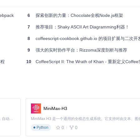
bpack
6
探索创新的力量：Chocolate全栈Node.js框架
7
推荐项目：Shaky ASCII Art Diagramming利器！
8
coffeescript-cookbook.github.io 的项目扩展与二次开
地进行条件逻辑判断的场景。例如，在算法实现、数据解析或构建复杂系
9
强大的实时协作平台：Rizzoma深度剖析与推荐
教程
10
CoffeeScript II: The Wrath of Khan - 重新定义Coffe
于多种编程风格。
MiniMax-H3
。
区，可以获取到及时的帮助和支持。
Claude Code 的开源替代方案。连接任意大模型，编辑代码，运行命令，自动验证 — 全自动执行。用 Rust 构建，极致性能。 ｜ An open-source alternative to Claude Code. Connect any LLM, edit code, run commands, and verify changes — autonomously. Built in Rust for speed. Get Started
0
0
Python
发者的强大工具，它引入了函数式编程的理念，让你的代码更加清晰、简洁且富有表现力
使用Pun，体验不一样的编程乐趣吧！