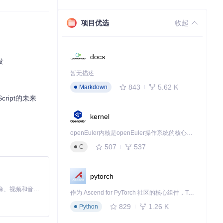
项目优选
收起
docs
发
统时，它的功能
暂无描述
843
5.62 K
Markdown
eScript的未来
kernel
openEuler内核是openEuler操作系统的核心，既是系统性能与稳定性的基石，也是连接处理器、设备与服务的桥梁。
507
537
C
pytorch
MiniMax H3 是一个通用的全模态生成系统。它支持对由文本、图像、视频和音频组成的多模态上下文进行统一理解，并能生成分辨率高达 2K、时长可达 15 秒的带原生立体声音频的视频。得益于面向任务泛化的系统设计，H3 在预训练阶段就已具备广泛的多模态上下文理解与生成能力，能够出色地执行复杂的多模态指令。
作为 Ascend for PyTorch 社区的核心组件，TorchNPU 是昇腾专为 PyTorch 打造的深度学习适配插件，使 PyTorch 框架能够直接调用昇腾 NPU，为开发者提供昇腾 AI 处理器的超强算力。
。无论是新手还是
829
1.26 K
Python