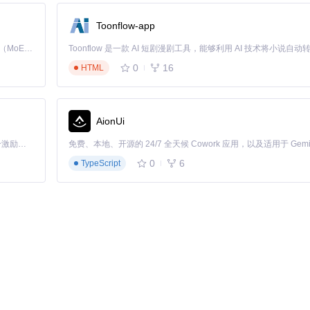
Toonflow-app
Kimi K3 是Kimi能力最强的模型：这是一个拥有 2.8 万亿参数的混合专家（MoE）模型，具备原生视觉理解能力，并支持 100 万 token 的上下文窗口。
0
16
HTML
AionUi
「源启盛夏」暑期校园开发者成长计划旨在激活校园开源力量，通过积分激励、认证扶持、资源倾斜等形式，引导高校组织和开发者完成「入驻 — 建项目 — 做贡献 — 获认证 — 得资源」的完整闭环。无论你是想带领社团入驻平台的组织者，还是希望用代码贡献证明自己的开发者，都能在这里找到属于你的成长路径。
0
6
TypeScript