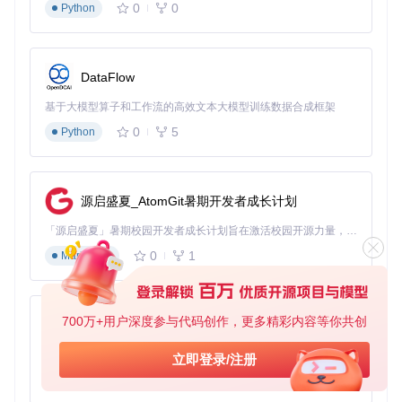
0
0
Python
文件夹深度扫描：自动识别本地音乐文件，智能匹配元数据
任务优先级调度：重要任务优先处理，资源利用率最大化
断点续传：支持任务中断后继续，避免重复操作
多格式输出：同时支持LRC和SRT格式，满足不同场景需求
DataFlow
定制中心：打造个性化歌词体验
基于大模型算子和工作流的高效文本大模型训练数据合成框架
定制中心赋予用户充分的自主权，通过丰富的设置选项，让歌
词呈现方式完全符合个人习惯。无论是输出格式、命名规则，
0
5
Python
还是翻译偏好、时间戳格式，都可以根据需要灵活调整，真正
实现"我的歌词我做主"。
源启盛夏_AtomGit暑期开发者成长计划
「源启盛夏」暑期校园开发者成长计划旨在激活校园开源力量，通过积分激励、认证扶持、资源倾斜等形式，引导高校组织和开发者完成「入驻 — 建项目 — 做贡献 — 获认证 — 得资源」的完整闭环。无论你是想带领社团入驻平台的组织者，还是希望用代码贡献证明自己的开发者，都能在这里找到属于你的成长路径。
核心技术点
：
0
1
Markdown
自定义命名规则：支持多种变量组合，如{歌手}-{歌曲名}-
{专辑}
翻译引擎选择：内置百度翻译和彩云翻译，支持多语言互译
700万+用户深度参与代码创作，更多精彩内容等你共创
时间戳格式调整：可精确到毫秒级，适应不同播放器需求
py-xiaozhi
编码方式设置：支持UTF-8、GBK等多种编码，解决乱码问
基于Python的Xiaozhi AI，适用于想要完整Xiaozhi体验而无需拥有专用硬件的用户。
立即登录/注册
题
0
1
Python
应用指南：从入门到精通的使用手册