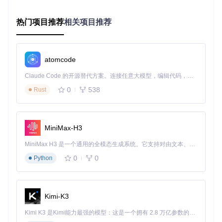
输入。
热门项目推荐
相关项目推荐
核心技术点
：
atomcode
双平台数据源：同时支持网易云音乐和QQ音乐，覆盖95%
Claude Code 的开源替代方案。连接任意大模型，编辑代码，运行命令，自动验证 — 全自动执行。用 Rust 构建，极致性能。 ｜ An open-source alternative to Claude Code. Connect any LLM, edit code, run commands, and verify changes — autonomously. Built in Rust for speed. Get Started
以上的中文歌曲资源
语义相似度算法：基于TF-IDF和余弦相似度的智能匹配，
0
538
Rust
支持关键词联想
多条件筛选：可按歌手、专辑、时长等多维度过滤搜索结果
实时预览：搜索结果即时显示歌词片段，帮助快速确认目标
多任务并行引擎：批量处理提升效率300%
MiniMax-H3
多任务并行引擎是提升效率的关键，它彻底改变了传统单线程
MiniMax H3 是一个通用的全模态生成系统。它支持对由文本、图像、视频和音频组成的多模态上下文进行统一理解，并能生成分辨率高达 2K、时长可达 15 秒的带原生立体声音频的视频。得益于面向任务泛化的系统设计，H3 在预训练阶段就已具备广泛的多模态上下文理解与生成能力，能够出色地执行复杂的多模态指令。
处理的模式，通过多任务队列和资源调度算法，实现歌词的批
0
0
Python
量获取与处理。无论是整个文件夹的音乐文件扫描，还是歌单
的批量下载，都能以最高效的方式完成，大幅节省等待时间。
Kimi-K3
核心技术点
：
Kimi K3 是Kimi能力最强的模型：这是一个拥有 2.8 万亿参数的混合专家（MoE）模型，具备原生视觉理解能力，并支持 100 万 token 的上下文窗口。