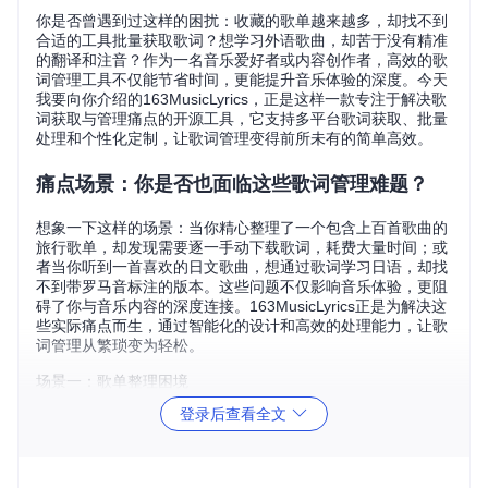
你是否曾遇到过这样的困扰：收藏的歌单越来越多，却找不到
合适的工具批量获取歌词？想学习外语歌曲，却苦于没有精准
的翻译和注音？作为一名音乐爱好者或内容创作者，高效的歌
词管理工具不仅能节省时间，更能提升音乐体验的深度。今天
我要向你介绍的163MusicLyrics，正是这样一款专注于解决歌
词获取与管理痛点的开源工具，它支持多平台歌词获取、批量
处理和个性化定制，让歌词管理变得前所未有的简单高效。
痛点场景：你是否也面临这些歌词管理难题？
想象一下这样的场景：当你精心整理了一个包含上百首歌曲的
旅行歌单，却发现需要逐一手动下载歌词，耗费大量时间；或
者当你听到一首喜欢的日文歌曲，想通过歌词学习日语，却找
不到带罗马音标注的版本。这些问题不仅影响音乐体验，更阻
碍了你与音乐内容的深度连接。163MusicLyrics正是为解决这
些实际痛点而生，通过智能化的设计和高效的处理能力，让歌
词管理从繁琐变为轻松。
场景一：歌单整理困境
登录后查看全文
音乐爱好者小李收藏了大量专辑，每次更换设备都需要重新整
理歌词，手动下载不仅耗时，还经常出现歌词与歌曲不匹配的
问题。使用163MusicLyrics的多任务并行引擎后，他只需选择
音乐文件夹，工具就能自动匹配并下载所有歌词，整个过程不