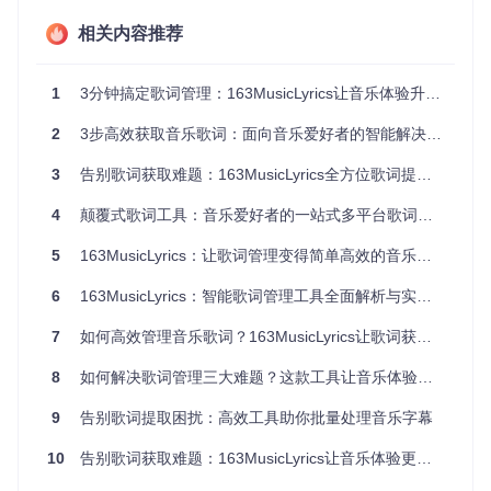
到原来十分之一的时间。
相关内容推荐
场景二：外语学习障碍
日语学习者小张喜欢通过歌曲学习语言，但普通歌词缺少罗马
1
3分钟搞定歌词管理：163MusicLyrics让音乐体验升级的5个实用技巧
音标注，影响学习效率。借助163MusicLyrics的智能翻译系
统，他可以一键获取带罗马音的歌词，还能切换中日双语对照
2
3步高效获取音乐歌词：面向音乐爱好者的智能解决方案
模式，极大提升了学习效果。
场景三：视频创作需求
3
告别歌词获取难题：163MusicLyrics全方位歌词提取工具使用指南
视频创作者小王需要为多个视频添加歌词字幕，传统方法需要
4
颠覆式歌词工具：音乐爱好者的一站式多平台歌词提取与管理解决方案
手动调整时间轴，十分繁琐。使用163MusicLyrics的SRT格式
输出功能，他可以批量生成标准字幕文件，直接导入视频编辑
5
163MusicLyrics：让歌词管理变得简单高效的音乐辅助工具
软件，工作效率提升了300%。
6
163MusicLyrics：智能歌词管理工具全面解析与实战指南
功能矩阵：三大核心模块构建完整解决方案
7
如何高效管理音乐歌词？163MusicLyrics让歌词获取与整理效率提升80%
智能检索引擎：3秒定位目标歌词
8
如何解决歌词管理三大难题？这款工具让音乐体验提升300%
智能检索引擎是163MusicLyrics的核心功能，它融合了精确匹
配与语义理解技术，让你无论掌握多少歌曲信息，都能快速找
9
告别歌词提取困扰：高效工具助你批量处理音乐字幕
到所需歌词。该引擎支持多种搜索模式：精确搜索适用于已知
完整歌曲信息的场景；智能语义匹配系统则能处理模糊信息，
10
告别歌词获取难题：163MusicLyrics让音乐体验更完整
即使只有部分歌词或模糊的记忆，也能给出精准结果；直链解
析功能更是能直接从音乐平台链接中提取歌曲信息，无需手动