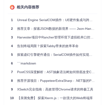
无插件需求
- 完全基于JavaScript，无需担心兼容性问题。
多平台支持
相关内容推荐
- 已知在Chrome、Chromium和Edge浏览器上
运行良好。
持续更新
- 社区成员的贡献带来了更多功能，例如设置页面
1
Unreal Engine SerialCOM插件：UE硬件集成与跨平台串口通信开发指南
和xterm.js实现。
2
推荐文章：探索JSON数据的新境界 —— Json-Handle插件
要体验SerialTerminal.com的强大功能，请访问
https://www.s
erialterminal.com
，并与你的串行设备展开对话吧！
3
Harvester项目中Rancher管理环境下虚拟机串口控制台显示问题解析
请注意，由于浏览器限制，Firefox和Brave目前不支持此应
用。有关更多详细信息，请查看相关问题链接。
4
告别终端局限？探索Tabby带来的效率革命
想要深入了解或参与项目开发？查看完整的源代码
Source
，
5
探索虚幻引擎硬件通信：SerialCOM插件如何实现跨版本串口交互
一起为开源社区贡献力量吧！
6
```markdown
7
PostCSS深度解析：AST抽象语法树如何彻底改变CSS处理方式
8
推荐开源项目：PuppeteerExtraSharp - .NET版的Puppeteer增强库
9
XSwitch完全指南：高效管理Chrome请求的终极工具
10
【亲测免费】 探索Xterm.js：一款强大的Web终端库