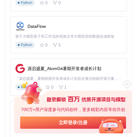
0
0
Python
DataFlow
基于大模型算子和工作流的高效文本大模型训练数据合成框架
0
5
Python
源启盛夏_AtomGit暑期开发者成长计划
「源启盛夏」暑期校园开发者成长计划旨在激活校园开源力量，通过积分激励、认证扶持、资源倾斜等形式，引导高校组织和开发者完成「入驻 — 建项目 — 做贡献 — 获认证 — 得资源」的完整闭环。无论你是想带领社团入驻平台的组织者，还是希望用代码贡献证明自己的开发者，都能在这里找到属于你的成长路径。
0
1
Markdown
700万+用户深度参与代码创作，更多精彩内容等你共创
py-xiaozhi
基于Python的Xiaozhi AI，适用于想要完整Xiaozhi体验而无需拥有专用硬件的用户。
立即登录/注册
0
1
Python