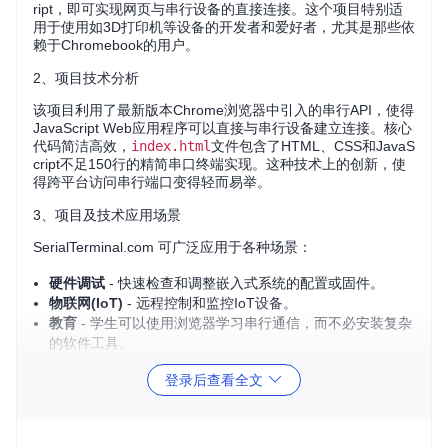
ript，即可实现网页与串行设备的直接连接。这个项目特别适
用于使用如3D打印机等设备的开发者和爱好者，尤其是那些依
赖于Chromebook的用户。
2、项目技术分析
该项目利用了最新版本Chrome浏览器中引入的串行API，使得
JavaScript Web应用程序可以直接与串行设备建立连接。核心
代码简洁高效，
index.html
文件包含了HTML、CSS和JavaS
cript不足150行的精简串口终端实现。这种技术上的创新，使
得跨平台访问串行端口变得轻而易举。
3、项目及技术应用场景
SerialTerminal.com 可广泛应用于各种场景：
硬件调试
- 快速检查和调整嵌入式系统的配置或固件。
物联网(IoT)
- 远程控制和监控IoT设备。
教育
- 学生可以使用浏览器学习串行通信，而不必安装复杂
的软件工具。
电子制作
- 配合Arduino或其他微控制器，进行实时数据传
登录后查看全文
输。
4、项目特点
简单易用
- 提供直观的界面，只需几步操作就能连接到串行
设备。