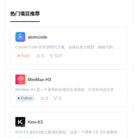
热门项目推荐
atomcode
Claude Code 的开源替代方案。连接任意大模型，编辑代码，运行命令，自动验证 — 全自动执行。用 Rust 构建，极致性能。 ｜ An open-source alternative to Claude Code. Connect any LLM, edit code, run commands, and verify changes — autonomously. Built in Rust for speed. Get Started
0
537
Rust
MiniMax-H3
MiniMax H3 是一个通用的全模态生成系统。它支持对由文本、图像、视频和音频组成的多模态上下文进行统一理解，并能生成分辨率高达 2K、时长可达 15 秒的带原生立体声音频的视频。得益于面向任务泛化的系统设计，H3 在预训练阶段就已具备广泛的多模态上下文理解与生成能力，能够出色地执行复杂的多模态指令。
0
0
Python
Kimi-K3
Kimi K3 是Kimi能力最强的模型：这是一个拥有 2.8 万亿参数的混合专家（MoE）模型，具备原生视觉理解能力，并支持 100 万 token 的上下文窗口。