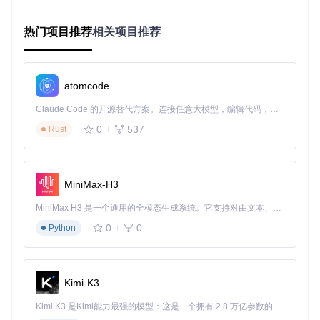
地址可以直接用于文件传输，无需先下载到本地再上传到其他
设备。这种方式不仅节省时间，还能减少网络流量消耗，让文
件管理更加灵活高效。
热门项目推荐
相关项目推荐
技术解析：工具如何实现直链获取
atomcode
工作原理：模拟浏览器请求
Claude Code 的开源替代方案。连接任意大模型，编辑代码，运行命令，自动验证 — 全自动执行。用 Rust 构建，极致性能。 ｜ An open-source alternative to Claude Code. Connect any LLM, edit code, run commands, and verify changes — autonomously. Built in Rust for speed. Get Started
工具通过模拟浏览器的正常访问行为，向网盘服务器发送请求
并获取文件信息。它会自动处理请求头、Referer和用户代理
0
537
Rust
等参数，确保服务器正常返回文件的真实下载地址，整个过程
就像你手动在浏览器中操作一样，符合网盘服务的使用规范。
配置体系：为不同网盘定制优化
MiniMax-H3
项目的config目录下包含针对各大网盘的专用配置文件，如ali.j
MiniMax H3 是一个通用的全模态生成系统。它支持对由文本、图像、视频和音频组成的多模态上下文进行统一理解，并能生成分辨率高达 2K、时长可达 15 秒的带原生立体声音频的视频。得益于面向任务泛化的系统设计，H3 在预训练阶段就已具备广泛的多模态上下文理解与生成能力，能够出色地执行复杂的多模态指令。
son（阿里云盘）、quark.json（夸克网盘）等。这些配置文
件包含了各平台的接口参数、请求策略等信息，确保工具能够
0
0
Python
精准适配不同网盘的API特点，提高解析成功率。
安全机制：保护用户隐私
工具在运行过程中不会收集或存储用户的账号信息、文件内容
Kimi-K3
等敏感数据。所有解析操作都在本地完成，直链地址也仅用于
Kimi K3 是Kimi能力最强的模型：这是一个拥有 2.8 万亿参数的混合专家（MoE）模型，具备原生视觉理解能力，并支持 100 万 token 的上下文窗口。
用户自己的下载行为，确保你的个人信息和文件安全得到有效