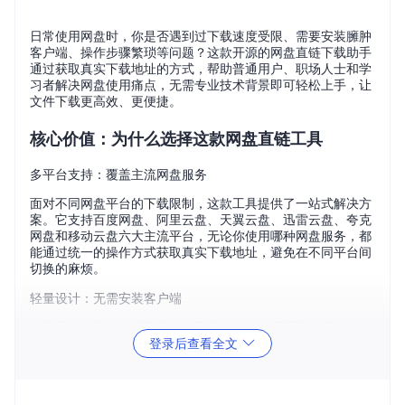
日常使用网盘时，你是否遇到过下载速度受限、需要安装臃肿
客户端、操作步骤繁琐等问题？这款开源的网盘直链下载助手
通过获取真实下载地址的方式，帮助普通用户、职场人士和学
习者解决网盘使用痛点，无需专业技术背景即可轻松上手，让
文件下载更高效、更便捷。
核心价值：为什么选择这款网盘直链工具
多平台支持：覆盖主流网盘服务
面对不同网盘平台的下载限制，这款工具提供了一站式解决方
案。它支持百度网盘、阿里云盘、天翼云盘、迅雷云盘、夸克
网盘和移动云盘六大主流平台，无论你使用哪种网盘服务，都
能通过统一的操作方式获取真实下载地址，避免在不同平台间
切换的麻烦。
轻量设计：无需安装客户端
传统网盘下载往往需要安装专用客户端，占用系统资源且操作
登录后查看全文
流程复杂。该工具作为浏览器用户脚本运行，只需简单配置即
可使用，不占用额外存储空间，也不会在后台消耗系统资源，
让你的电脑保持高效运行状态。