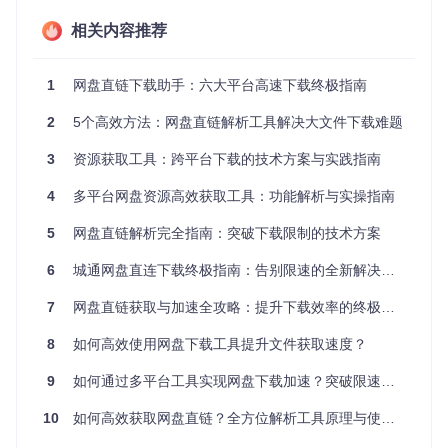
灵活适配：兼容多种下载工具
相关内容推荐
工具支持将解析后的直链地址发送到IDM、Aria2等专业下载工
具，充分利用这些工具的多线程下载、断点续传等功能。无论
你习惯使用哪种下载方式，都能找到适合自己的操作流程，提
1
网盘直链下载助手：六大平台高速下载终极指南
升下载体验。
2
5个高效方法：网盘直链解析工具解决大文件下载难题
场景应用：哪些人群适合使用这款工具
3
资源获取工具：跨平台下载的技术方案与实践指南
职场办公场景
4
多平台网盘资源高效获取工具：功能解析与实操指南
在日常工作中，经常需要下载大型项目文件、安装包或共享文
档。使用该工具可以直接获取直链地址，配合专业下载工具实
5
网盘直链解析完全指南：突破下载限制的技术方案
现高速下载，省去等待官方客户端的时间，让文件获取效率提
升3倍以上，帮助你更快完成工作任务。
6
城通网盘直连下载终极指南：告别限速的全新解决方案
学习资源获取
7
网盘直链获取与加速全攻略：提升下载效率的终极方案
学生和自学者常常需要从网盘下载课程视频、学术资料等大型
文件。工具的批量处理功能可以同时解析多个文件链接，配合
8
如何高效使用网盘下载工具提升文件获取速度？
下载工具的队列功能，让你在休息时间自动完成所有资源的下
载，不耽误学习进度。
9
如何通过多平台工具实现网盘下载加速？突破限速的实用指南
日常文件管理
10
如何高效获取网盘直链？全方位解析工具原理与使用指南
对于需要频繁在不同设备间同步文件的用户，工具提供的直链