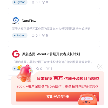
保护。
0
0
Python
用户指南：三步上手使用工具
第一步：准备脚本运行环境
DataFlow
在浏览器中安装Tampermonkey或Violentmonkey扩展程序。
基于大模型算子和工作流的高效文本大模型训练数据合成框架
这两个扩展是运行用户脚本的基础，就像给浏览器安装了一
0
5
Python
个"脚本引擎"，让它能够理解和执行工具的代码。安装完成
后，你会在浏览器工具栏看到相应的扩展图标。
第二步：获取工具脚本
源启盛夏_AtomGit暑期开发者成长计划
执行以下命令下载项目文件：
「源启盛夏」暑期校园开发者成长计划旨在激活校园开源力量，通过积分激励、认证扶持、资源倾斜等形式，引导高校组织和开发者完成「入驻 — 建项目 — 做贡献 — 获认证 — 得资源」的完整闭环。无论你是想带领社团入驻平台的组织者，还是希望用代码贡献证明自己的开发者，都能在这里找到属于你的成长路径。
git 
clone
0
1
Markdown
这个命令会将项目的所有文件下载到你的电脑中，包括核心脚
本和配置文件，为后续使用做好准备。
700万+用户深度参与代码创作，更多精彩内容等你共创
py-xiaozhi
第三步：导入并启用脚本
基于Python的Xiaozhi AI，适用于想要完整Xiaozhi体验而无需拥有专用硬件的用户。
立即登录/注册
打开浏览器的脚本管理扩展，创建新脚本，然后将项目目录中
0
1
Python
的（改）网盘直链下载助手.user.js文件内容复制进去并保存。
此时工具已经准备就绪，当你打开支持的网盘页面时，会自动