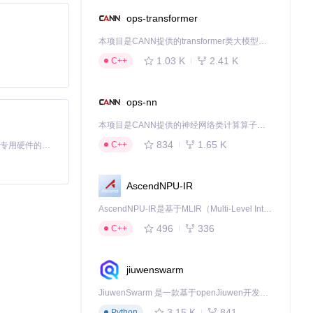
ops-transformer
本项目是CANN提供的transformer类大模型算子库，实现网络在NPU上加速计算。
1.03 K
2.41 K
C++
ops-nn
本项目是CANN提供的神经网络类计算算子库，实现网络在NPU上加速计算。
834
1.65 K
C++
基于Python的Xiaozhi AI，适用于想要完整Xiaozhi体验而无需拥有专用硬件的用户。
AscendNPU-IR
AscendNPU-IR是基于MLIR（Multi-Level Intermediate Representation）构建的，面向昇腾亲和算子编译时使用的中间表示，提供昇腾完备表达能力，通过编译优化提升昇腾AI处理器计算效率，支持通过生态框架使能昇腾AI处理器与深度调优
496
336
C++
jiuwenswarm
JiuwenSwarm 是一款基于openJiuwen开发的智能AI Agent，它能够将大语言模型的强大能力，通过你日常使用的各类通讯应用，直接延伸至你的指尖。
3.15 K
841
Python