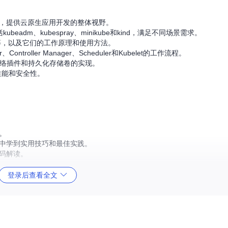
知识体系，提供云原生应用开发的整体视野。
beadm、kubespray、minikube和kind，满足不同场景需求。
gMap等，以及它们的工作原理和使用方法。
ontroller Manager、Scheduler和Kubelet的工作流程。
网络插件和持久化存储卷的实现。
性能和安全性。
门。
以从中学到实用技巧和最佳实践。
代码解读。
登录后查看全文
形成了一套完整的知识体系。
为实际操作能力。
复制代码片段。
适应新的功能和技术趋势。