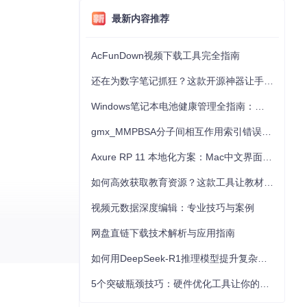
最新内容推荐
AcFunDown视频下载工具完全指南
还在为数字笔记抓狂？这款开源神器让手写批注效率提升300%
Windows笔记本电池健康管理全指南：从根源解决电池损耗问题
gmx_MMPBSA分子间相互作用索引错误的深度诊断与解决
Axure RP 11 本地化方案：Mac中文界面优化与原型设计工具汉化全指南
如何高效获取教育资源？这款工具让教材下载效率提升80%
视频元数据深度编辑：专业技巧与案例
网盘直链下载技术解析与应用指南
如何用DeepSeek-R1推理模型提升复杂任务解决能力：完整指南
5个突破瓶颈技巧：硬件优化工具让你的电脑性能提升30%