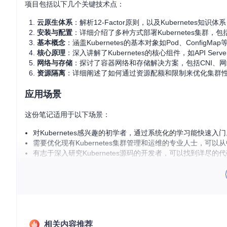
项目包括以下几个关键技术点：
云原生体系
：解析12-Factor原则，以及Kubernetes
安装与配置
：详细介绍了多种方式部署Kubernetes集群，包括ku
基本概念
：涵盖Kubernetes的基本对象如Pod、Confi
核心原理
：深入讲解了Kubernetes的核心组件，如API Server、C
网络与存储
：探讨了容器网络和存储解决方案，包括CNI、
资源隔离
：详细阐述了如何通过资源配额和限制来优化集群
应用场景
这份笔记适用于以下场景：
对Kubernetes感兴趣的初学者，通过系统化的学习能快速入
需要优化现有Kubernetes集群管理和运维的专业人士，可
有志于深入研究Kubernetes源码的开发者，可以找到详尽的
项目特点
全面性
：从基础到高级，涵盖了Kubernetes的各个方面，
实用性
：提供了大量的实战案例，帮助读者将理论知识转化
易读性
：文档清晰明了，使用Markdown格式，便于阅读和
相关内容推荐
持续更新
：随着Kubernetes的发展，笔记也会不断更新以