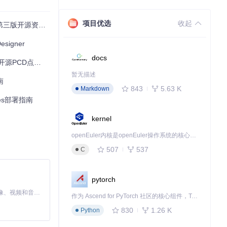
更上一层楼！
项目优选
收起
源资源全面解析
signer
docs
CD点云项目
暂无描述
南
843
5.63 K
Markdown
es部署指南
kernel
openEuler内核是openEuler操作系统的核心，既是系统性能与稳定性的基石，也是连接处理器、设备与服务的桥梁。
507
537
C
pytorch
MiniMax H3 是一个通用的全模态生成系统。它支持对由文本、图像、视频和音频组成的多模态上下文进行统一理解，并能生成分辨率高达 2K、时长可达 15 秒的带原生立体声音频的视频。得益于面向任务泛化的系统设计，H3 在预训练阶段就已具备广泛的多模态上下文理解与生成能力，能够出色地执行复杂的多模态指令。
作为 Ascend for PyTorch 社区的核心组件，TorchNPU 是昇腾专为 PyTorch 打造的深度学习适配插件，使 PyTorch 框架能够直接调用昇腾 NPU，为开发者提供昇腾 AI 处理器的超强算力。
830
1.26 K
Python