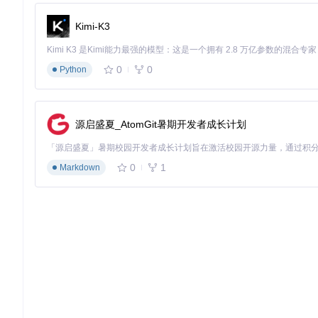
Kimi-K3
0
0
Python
源启盛夏_AtomGit暑期开发者成长计划
0
1
Markdown