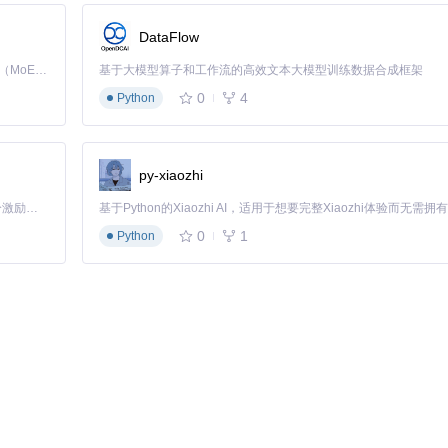
DataFlow
Kimi K3 是Kimi能力最强的模型：这是一个拥有 2.8 万亿参数的混合专家（MoE）模型，具备原生视觉理解能力，并支持 100 万 token 的上下文窗口。
基于大模型算子和工作流的高效文本大模型训练数据合成框架
0
4
Python
py-xiaozhi
「源启盛夏」暑期校园开发者成长计划旨在激活校园开源力量，通过积分激励、认证扶持、资源倾斜等形式，引导高校组织和开发者完成「入驻 — 建项目 — 做贡献 — 获认证 — 得资源」的完整闭环。无论你是想带领社团入驻平台的组织者，还是希望用代码贡献证明自己的开发者，都能在这里找到属于你的成长路径。
0
1
Python