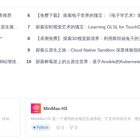
资源，这个开源项目无疑是你不容错过的选择。现在就开始，让你的技术之路
库推荐
6
【免费下载】 探索电子世界的瑰宝：《电子学艺术》第三版开
案的快捷通道
7
探索实时视觉艺术的瑰宝：Learning GLSL for TouchDe
*
8
【亲测免费】 探索3D视觉新境界：利用斯坦福兔子的开源P
9
探索云原生之旅：Cloud Native Sandbox 深度体验指
站增强插件
10
探索树莓派上的云原生世界：基于Ansible的Kubernet
MiniMax-H3
Claude Code 的开源替代方案。连接任意大模型，编辑代码，运行命令，自动验证 — 全自动执行。用 Rust 构建，极致性能。 ｜ An open-source alternative to Claude Code. Connect any LLM, edit code, run commands, and verify changes — autonomously. Built in Rust for speed. Get Started
0
0
Python