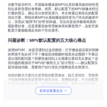
在数字娱乐时代，开源媒体播放器MPV以其轻量高效的特性受
到众多影音爱好者青睐。然而，默认配置下的MPV就像未经过
打磨的璞玉，难以充分发挥其潜力。本文将通过系统化的配置
优化方案，帮助你将MPV从基础播放器转变为个性化的媒体中
心，实现从"能用"到"好用"的跨越。无论你是追求极致画质的
观影爱好者，还是需要高效管理媒体库的重度用户，这套开源
配置方案都能满足你的个性化需求。
问题诊断：MPV默认配置的五大核心痛点
使用MPV时，你是否遇到过这些困扰：打开播放器后面对简陋
的界面不知从何下手？播放高清视频时画质未达预期？字幕总
是出现匹配问题？想要快速找到上次观看位置却无从查起？这
些问题的根源在于MPV的"极简主义"设计理念——默认配置仅
提供基础功能，需要用户自行优化才能释放其全部潜力。
传统的解决方案往往是零散的配置修改，缺乏系统性，导致用
户在各种教程和设置项中迷失方向。更糟糕的是，不当的配置
可能引发兼容性问题，反而影响播放体验。要解决这些问题，
我们需要一套模块化、可扩展的配置架构，既能满足新手用户
登录后查看全文
的易用性需求，又能为高级用户提供深度定制的空间。
方案架构：MPV配置的"数字影音指挥中心"