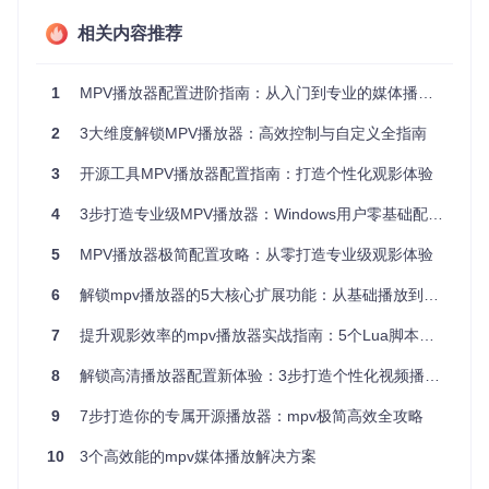
将MPV配置系统比作"数字影音指挥中心"，每个功能模块就像
相关内容推荐
指挥中心的不同部门，协同工作以提供卓越的播放体验。这套
开源配置方案采用三层架构设计：
1
MPV播放器配置进阶指南：从入门到专业的媒体播放增强方案
核心配置层
：位于项目根目录，包含
mpv.conf
和
input.conf
等基础设置，如同指挥中心的中央控制台，管理播放器的基本
2
3大维度解锁MPV播放器：高效控制与自定义全指南
行为和快捷键系统。
3
开源工具MPV播放器配置指南：打造个性化观影体验
功能模块层
：分布在
scripts/
和
script-opts/
目录，提供
文件浏览、字幕管理、播放记录等具体功能，相当于各个专业
4
3步打造专业级MPV播放器：Windows用户零基础配置指南
部门。
资源支持层
：包括
fonts/
、
shaders/
和
icc/
目录，提供字
5
MPV播放器极简配置攻略：从零打造专业级观影体验
体、画质增强算法和色彩配置文件，为整个系统提供资源支
持。
6
解锁mpv播放器的5大核心扩展功能：从基础播放到专业观影的进阶指南
7
提升观影效率的mpv播放器实战指南：5个Lua脚本让你的视频体验升级
MPV配置系统架构示意图，展示了核心配置层、功能模块层和
资源支持层的协同工作方式。播放器优化配置技巧
8
解锁高清播放器配置新体验：3步打造个性化视频播放系统
这种架构的优势在于模块化设计带来的灵活性——你可以根据
9
7步打造你的专属开源播放器：mpv极简高效全攻略
需求启用或禁用特定模块，而不会影响整个系统的稳定性。同
时，清晰的目录结构让配置管理变得简单直观，即使是新手用
10
3个高效能的mpv媒体播放解决方案
户也能快速定位和调整设置。