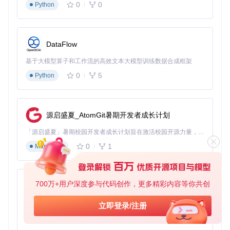
0
0
Python
验证是否能恢复播放位置；测试字幕自动匹配功能，观察是否
能正确识别并加载本地字幕文件。
MPV文件浏览器界面展示，支持视频文件导航和播放控制。开
DataFlow
源播放器配置优化案例
基于大模型算子和工作流的高效文本大模型训练数据合成框架
场景应用：四大核心功能模块实战
0
5
Python
如何通过智能媒体管理系统实现文件高效浏览？
文件浏览器模块（
scripts/file-browser/
）是管理媒体库
源启盛夏_AtomGit暑期开发者成长计划
的利器。想象一下，当你有数百个视频文件散落在不同文件夹
时，传统的文件选择对话框会让你花费大量时间寻找目标文
「源启盛夏」暑期校园开发者成长计划旨在激活校园开源力量，通过积分激励、认证扶持、资源倾斜等形式，引导高校组织和开发者完成「入驻 — 建项目 — 做贡献 — 获认证 — 得资源」的完整闭环。无论你是想带领社团入驻平台的组织者，还是希望用代码贡献证明自己的开发者，都能在这里找到属于你的成长路径。
件。而MPV的文件浏览器提供了树状结构导航、实时搜索和智
0
1
能排序功能，让你可以像浏览音乐库一样轻松管理视频文件。
Markdown
适用场景：媒体文件较多且分类复杂的用户，特别是收藏大量
电影和剧集的爱好者。使用技巧：按
/
键快速搜索，按
Tab
键切
换排序方式，按
Ctrl+D
将常用目录添加到收藏夹。
700万+用户深度参与代码创作，更多精彩内容等你共创
py-xiaozhi
如何通过画质增强引擎提升视频观看体验？
基于Python的Xiaozhi AI，适用于想要完整Xiaozhi体验而无需拥有专用硬件的用户。
立即登录/注册
位于
shaders/
目录的画质增强模块就像视频的"数字暗房"，通
0
1
Python
过多种算法实时优化视频质量。Anime4K系列着色器专门针对