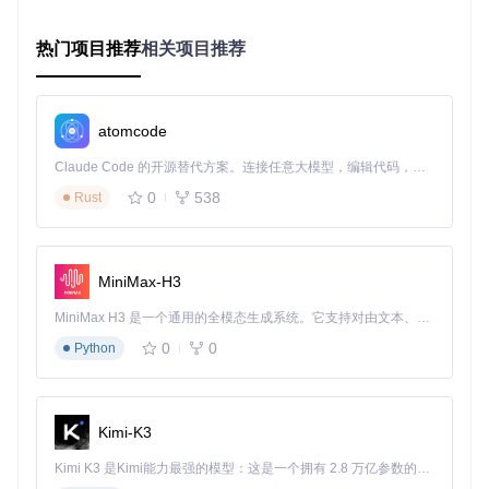
实施路径：从零开始的MPV配置优化之旅
热门项目推荐
相关项目推荐
准备阶段：环境搭建与配置获取
首先确保你的系统已安装MPV播放器（建议版本≥v0.34.0）。
获取配置文件的过程非常简单，打开命令行工具，执行以下命
atomcode
令克隆项目仓库：
Claude Code 的开源替代方案。连接任意大模型，编辑代码，运行命令，自动验证 — 全自动执行。用 Rust 构建，极致性能。 ｜ An open-source alternative to Claude Code. Connect any LLM, edit code, run commands, and verify changes — autonomously. Built in Rust for speed. Get Started
git 
clone
0
538
Rust
执行阶段：配置部署与基础设置
根据你的MPV安装类型选择合适的部署路径：
MiniMax-H3
便携版：将克隆的配置文件复制到MPV可执行文件所在目录
安装版：复制到
%APPDATA%\mpv\
文件夹
MiniMax H3 是一个通用的全模态生成系统。它支持对由文本、图像、视频和音频组成的多模态上下文进行统一理解，并能生成分辨率高达 2K、时长可达 15 秒的带原生立体声音频的视频。得益于面向任务泛化的系统设计，H3 在预训练阶段就已具备广泛的多模态上下文理解与生成能力，能够出色地执行复杂的多模态指令。
0
0
Python
部署完成后，首次启动MPV时会自动加载所有配置。建议先进
行基础设置验证：检查界面是否正常显示，测试基本播放控制
是否工作，确认字幕能够正确加载。
验证阶段：功能模块测试
Kimi-K3
逐一测试核心功能模块：使用
Alt+F
打开文件浏览器，导航到
Kimi K3 是Kimi能力最强的模型：这是一个拥有 2.8 万亿参数的混合专家（MoE）模型，具备原生视觉理解能力，并支持 100 万 token 的上下文窗口。
视频文件夹尝试播放；按
Ctrl+B
添加书签，退出后重新打开