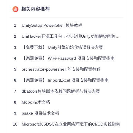
此项目没有传统意义上的“启动文件”，因为它作为PowerShell
模块设计，其“启动”是通过在PowerShell环境中导入模块完成
相关内容推荐
的。主要通过以下命令来“启动”或启用该模块的功能：
1
UnitySetup PowerShell 模块教程
Install-Module
 UnitySetup 
-Scope
2
UniHacker开源工具包：4步实现Unity功能解锁的跨平台解决方案
这一步实际上不是启动应用，而是将模块安装到你的PowerSh
ell环境，使得你可以调用模块内的函数和Cmdlet。
3
【免费下载】 Unity引擎初始化错误解决方案
3. 项目的配置文件介绍
4
【亲测免费】 WiFi-Password 项目安装和配置指南
UnitySetup PowerShell模块本身并不直接依赖外部配置文件来
5
orchestrator-powershell 的安装和配置教程
进行常规操作。它通过PowerShell命令的参数进行配置和执行
任务。然而，对于定制化需求，用户可以通过编写PowerShell
6
【亲测免费】 ImportExcel 项目安装和配置指南
脚本或利用环境变量间接实现配置管理。例如，若需指定特定
Unity版本或设置默认的安装路径，这些通常会在调用模块中的
7
dbatools模块版本依赖问题解析与解决方案
Cmdlet时以参数形式提供。
8
Mdbc 技术文档
由于核心功能和配置通过PowerShell Cmdlet直接交互，开发
者和管理员通常不直接编辑或维护一个固定的项目配置文件。
9
psake 项目技术文档
特定的部署或自动化流程可能会有自己的脚本或配置，但这超
出了模块本身的范畴。
10
Microsoft365DSC在企业网络环境下的CI/CD实践指南