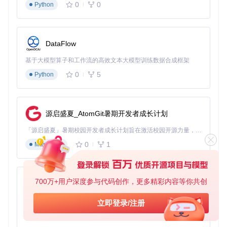
0
0
Python
DataFlow
基于大模型算子和工作流的高效文本大模型训练数据合成框架
0
5
Python
源启盛夏_AtomGit暑期开发者成长计划
「源启盛夏」暑期校园开发者成长计划旨在激活校园开源力量，通过积分激励、认证扶持、资源倾斜等形式，引导高校组织和开发者完成「入驻 — 建项目 — 做贡献 — 获认证 — 得资源」的完整闭环。无论你是想带领社团入驻平台的组织者，还是希望用代码贡献证明自己的开发者，都能在这里找到属于你的成长路径。
0
1
Markdown
700万+用户深度参与代码创作，更多精彩内容等你共创
py-xiaozhi
基于Python的Xiaozhi AI，适用于想要完整Xiaozhi体验而无需拥有专用硬件的用户。
立即登录/注册
0
1
Python