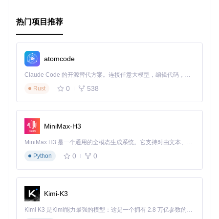
请注意
: 此文档基于提供的GitHub仓库概览编制，具体细节可
能需要参考仓库内最新文件和文档更新。
热门项目推荐
atomcode
Claude Code 的开源替代方案。连接任意大模型，编辑代码，运行命令，自动验证 — 全自动执行。用 Rust 构建，极致性能。 ｜ An open-source alternative to Claude Code. Connect any LLM, edit code, run commands, and verify changes — autonomously. Built in Rust for speed. Get Started
0
538
Rust
MiniMax-H3
MiniMax H3 是一个通用的全模态生成系统。它支持对由文本、图像、视频和音频组成的多模态上下文进行统一理解，并能生成分辨率高达 2K、时长可达 15 秒的带原生立体声音频的视频。得益于面向任务泛化的系统设计，H3 在预训练阶段就已具备广泛的多模态上下文理解与生成能力，能够出色地执行复杂的多模态指令。
0
0
Python
Kimi-K3
Kimi K3 是Kimi能力最强的模型：这是一个拥有 2.8 万亿参数的混合专家（MoE）模型，具备原生视觉理解能力，并支持 100 万 token 的上下文窗口。