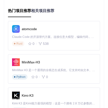
中等质量（640-1080p）→ 标准增强路径
低质量/模糊图像（<640p）→ 强力修复路径
热门项目推荐
相关项目推荐
轻度增强路径（适合清晰自拍照）：
模型选择：
gfpgan_1.4
（兼顾速度与自然度）
atomcode
权重设置：
0.3-0.4
（保留更多原始细节）
混合度配置：
65-75
（自然过渡边界）
Claude Code 的开源替代方案。连接任意大模型，编辑代码，运行命令，自动验证 — 全自动执行。用 Rust 构建，极致性能。 ｜ An open-source alternative to Claude Code. Connect any LLM, edit code, run commands, and verify changes — autonomously. Built in Rust for speed. Get Started
0
538
Rust
标准增强路径（适合普通人像）：
模型选择：
gpen_bfr_1024
（平衡细节与计算量）
权重设置：
0.5-0.6
（中度增强）
MiniMax-H3
混合度配置：
55-65
（兼顾清晰度与自然度）
MiniMax H3 是一个通用的全模态生成系统。它支持对由文本、图像、视频和音频组成的多模态上下文进行统一理解，并能生成分辨率高达 2K、时长可达 15 秒的带原生立体声音频的视频。得益于面向任务泛化的系统设计，H3 在预训练阶段就已具备广泛的多模态上下文理解与生成能力，能够出色地执行复杂的多模态指令。
💡 专家提示：日常场景中，将
面部遮罩羽化值
设为
3-5
可有效
避免增强区域与背景的生硬过渡。
0
0
Python
专业摄影后期：细节最大化参数方案
专业摄影场景要求保留丰富的面部细节同时提升整体质感，参
数配置应偏向细节保留与清晰度提升：
Kimi-K3
Kimi K3 是Kimi能力最强的模型：这是一个拥有 2.8 万亿参数的混合专家（MoE）模型，具备原生视觉理解能力，并支持 100 万 token 的上下文窗口。