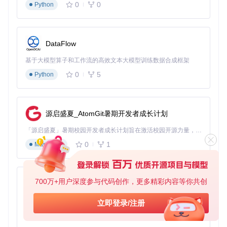
0
0
Python
核心参数组合：
模型选择：
gpen_bfr_2048
（超高分辨率处理）
权重设置：
0.6-0.7
（增强细节但不过度）
DataFlow
混合度配置：
80-90
（清晰边界，突出面部特征）
输出设置：图像缩放设为
2.0
倍，确保细节锐度
基于大模型算子和工作流的高效文本大模型训练数据合成框架
辅助优化：
0
5
Python
启用
face_editor
模块，微调眼部和唇部细节
将
人脸检测器尺寸
设为
800x800
以提高检测精度
开启
面部 landmark 优化
，确保特征点精准定位
源启盛夏_AtomGit暑期开发者成长计划
💡 专家提示：专业摄影处理中，建议先进行基础增强，再通过
「源启盛夏」暑期校园开发者成长计划旨在激活校园开源力量，通过积分激励、认证扶持、资源倾斜等形式，引导高校组织和开发者完成「入驻 — 建项目 — 做贡献 — 获认证 — 得资源」的完整闭环。无论你是想带领社团入驻平台的组织者，还是希望用代码贡献证明自己的开发者，都能在这里找到属于你的成长路径。
face_editor
进行局部微调，可获得更自然的细节表现。
0
1
Markdown
历史照片修复：破损图像拯救方案
老照片修复需要平衡修复强度与历史质感保留，以下参数组合
专为破损、褪色图像设计：
700万+用户深度参与代码创作，更多精彩内容等你共创
py-xiaozhi
修复参数配置：
基于Python的Xiaozhi AI，适用于想要完整Xiaozhi体验而无需拥有专用硬件的用户。
立即登录/注册
0
1
Python
{
