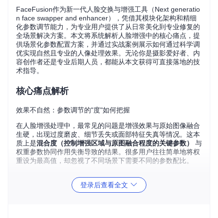
FaceFusion作为新一代人脸交换与增强工具（Next generatio
n face swapper and enhancer），凭借其模块化架构和精细
化参数调节能力，为专业用户提供了从日常美化到专业修复的
全场景解决方案。本文将系统解析人脸增强中的核心痛点，提
供场景化参数配置方案，并通过实战案例展示如何通过科学调
优实现自然且专业的人像处理效果。无论你是摄影爱好者、内
容创作者还是专业后期人员，都能从本文获得可直接落地的技
术指导。
核心痛点解析
效果不自然：参数调节的"度"如何把握
在人脸增强处理中，最常见的问题是增强效果与原始图像融合
生硬，出现过度磨皮、细节丢失或面部特征失真等情况。这本
质上是
混合度（控制增强区域与原图融合程度的关键参数）
与
权重参数协同作用失衡导致的结果。很多用户往往简单地将权
重设为最高值，却忽视了不同场景下需要不同的参数配比。
💡 专家提示：自然度与增强强度是一对需要平衡的矛盾体，没
登录后查看全文
有绝对最优的参数，只有最适合当前素材的参数组合。
处理效率与效果的两难抉择
高分辨率模型和精细参数设置通常带来更好的效果，但同时也