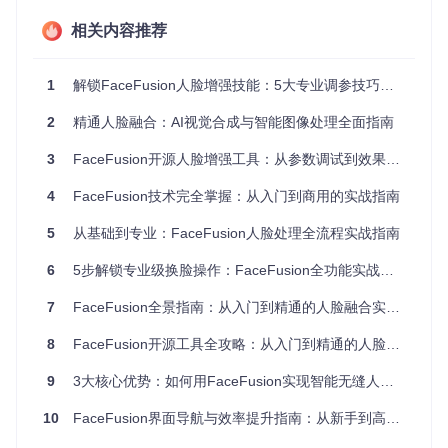
会显著增加计算资源消耗，导致处理速度缓慢甚至内存溢出。
相关内容推荐
特别是在批量处理或视频增强场景下，如何在保证效果的前提
下优化性能，成为制约工作效率的关键瓶颈。
1
解锁FaceFusion人脸增强技能：5大专业调参技巧打造完美人像
参数组合的复杂性与试错成本
FaceFusion提供了数十种可调节参数，包括模型选择、权
2
精通人脸融合：AI视觉合成与智能图像处理全面指南
重、混合度、遮罩设置等，参数之间的相互影响使得找到最优
组合变得困难。传统的试错法不仅效率低下，还可能错过真正
3
FaceFusion开源人脸增强工具：从参数调试到效果优化的全流程指南
适合的参数配置。
4
FaceFusion技术完全掌握：从入门到商用的实战指南
场景化解决方案
5
从基础到专业：FaceFusion人脸处理全流程实战指南
日常人像优化：自然美化参数决策树
6
5步解锁专业级换脸操作：FaceFusion全功能实战指南
针对社交媒体分享、日常记录等场景，需要在保持真实感的前
提下提升面部质感。以下决策流程可帮助快速确定参数组合：
7
FaceFusion全景指南：从入门到精通的人脸融合实战宝典
8
FaceFusion开源工具全攻略：从入门到精通的人脸增强与交换核心技巧
决策路径：
9
3大核心优势：如何用FaceFusion实现智能无缝人脸融合？
图像质量评估：
10
FaceFusion界面导航与效率提升指南：从新手到高手的操作逻辑解析
清晰图像（分辨率>1080p）→ 轻度增强路径