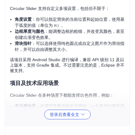
Circular Slider 支持自定义多项设置，包括但不限于：
角度设置
：你可以指定滑块的当前位置和起始位置，使用基
于弧度的值（单位为 π）。
边框厚度与颜色
：能调整边框的粗细，并改变其颜色，甚至
创建出渐变色效果。
滑块指针
：可以选择使用纯色圆点或自定义图片作为滑动指
针，并可以自由调整其大小。
该项目采用 Android Studio 进行编译，兼容 API 级别 11 及以
上版本，支持 Gradle 集成。不过需要注意的是，Eclipse 并不
被支持。
项目及技术应用场景
Circular Slider 在多种场景下都能发挥出色作用，例如：
音乐播放器
：在调节音量或曲目进度时，一个美观的圆形滑
块会提升用户体验。
登录后查看全文
设置界面
：用于调整亮度、灵敏度等参数，提供更有趣的交
互方式。
游戏
：可用于控制角色技能等级、视角缩放或其他动态参