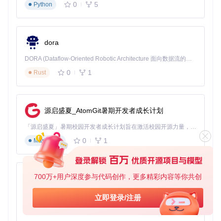
0
5
Python
dora
DORA (Dataflow-Oriented Robotic Architecture 面向数据流的机器人架构) 是为 AI 与具身智能机器人打造的高性能开发框架，以数据流范式重构开发逻辑，原生支持分布式部署与端边云协同 —— 无需复杂适配，即可实现一体端到端具身大小脑、VLA等模型部署，无缝衔接感知、推理、控制全链路，让 AI 能力与机器人动作深度融合。 依托 Rust 内核与零拷贝通信技术，它将具身大小脑、VLA等模型推理、多模态数据融合延迟压缩至微秒级，同时兼容 ROS2 生态与国产 AI 芯片，彻底降低具身智能机器人的开发门槛，让分布式部署下的 AI 赋能创新更高效、更灵活。
0
1
Rust
源启盛夏_AtomGit暑期开发者成长计划
「源启盛夏」暑期校园开发者成长计划旨在激活校园开源力量，通过积分激励、认证扶持、资源倾斜等形式，引导高校组织和开发者完成「入驻 — 建项目 — 做贡献 — 获认证 — 得资源」的完整闭环。无论你是想带领社团入驻平台的组织者，还是希望用代码贡献证明自己的开发者，都能在这里找到属于你的成长路径。
0
1
Markdown
700万+用户深度参与代码创作，更多精彩内容等你共创
py-xiaozhi
基于Python的Xiaozhi AI，适用于想要完整Xiaozhi体验而无需拥有专用硬件的用户。
立即登录/注册
0
1
Python