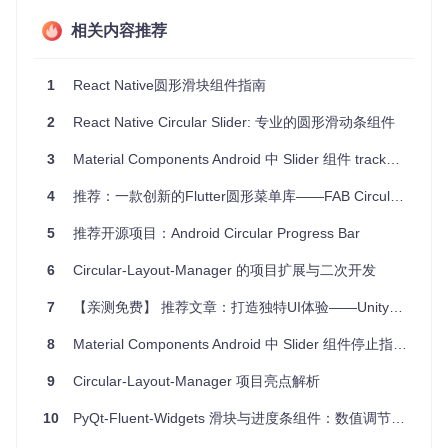
数。
数据可视化
：将百分比或数值以滑动形式呈现，使信息展示
相关内容推荐
更加直观。
项目特点
1
React Native圆形滑块组件指南
2
React Native Circular Slider: 专业的圆形滑动条组件
高度可定制化
：无论是颜色、尺寸还是形状，开发者可以根
据需求对滑块进行全方位定制。
3
Material Components Android 中 Slider 组件 trackCornerSize 属性的使用注意事项
优雅的动画效果
：滑动操作伴随着平滑的动画，让交互体验
更加流畅自然。
4
推荐：一款创新的Flutter圆形菜单库——FAB Circular Menu
兼容性广
：支持 Android 3.0（API 级别 11）及以上版本，
适用于大多数现代设备。
5
推荐开源项目：Android Circular Progress Bar
简单集成
：只需在 Gradle 文件中添加依赖项即可快速集成
到你的项目中。
6
Circular-Layout-Manager 的项目扩展与二次开发
如果你正在寻找一种新的用户交互方式来提升你的应用，或者
7
【亲测免费】 推荐文章：打造独特UI体验——Unity圆形Slider开源项目评测
想要给现有设计注入一些活力，那么 Circular Slider 绝对值得
一试。如果你在使用过程中遇到任何问题或有改进意见，可以
8
Material Components Android 中 Slider 组件停止指示器样式异常问题解析
直接通过 GitHub 提交 issues 或参与贡献代码。
9
Circular-Layout-Manager 项目亮点解析
立即尝试，在你的下一个 Android 项目中加入 Circular Slide
r，开启创意无限的设计之旅吧！
10
PyQt-Fluent-Widgets 滑块与进度条组件：数值调节与任务进度可视化设计终极指南
GitHub 仓库链接