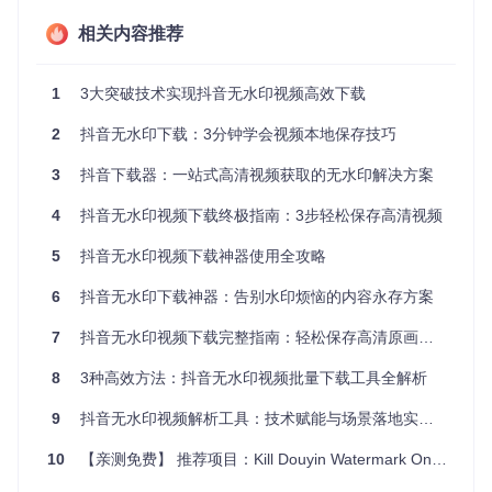
瓶颈：采用网页解析方案的工具平均下载速度仅为直接API访
问的42%，且在高并发场景下易触发反爬机制；基于模拟浏览
相关内容推荐
器的方案虽然兼容性较好，但内存占用量是原生API方案的3.8
倍，且无法实现后台批量处理。这些技术缺陷直接导致用户在
内容获取过程中面临效率与稳定性的双重挑战。
1
3大突破技术实现抖音无水印视频高效下载
构建高效下载技术方案
2
抖音无水印下载：3分钟学会视频本地保存技巧
剖析无水印下载核心原理
3
抖音下载器：一站式高清视频获取的无水印解决方案
抖音下载器的技术突破在于实现了三层架构的协同工作：核心
4
抖音无水印视频下载终极指南：3步轻松保存高清视频
层（apiproxy/douyin/core/）通过 orchestrator.py 协调各模块
工作流，实现任务调度与状态管理；策略层（apiproxy/douyi
5
抖音无水印视频下载神器使用全攻略
n/strategies/）提供 api_strategy.py 和 browser_strategy.py
两种获取模式，可根据内容类型自动切换最优方案；控制层
6
抖音无水印下载神器：告别水印烦恼的内容永存方案
（downloader.py）处理用户输入与参数配置，实现命令行交
互与进度展示。这种架构设计使工具能够直接访问视频源文
7
抖音无水印视频下载完整指南：轻松保存高清原画质内容
件，绕过转码环节，从而实现100%原始画质保留。
8
3种高效方法：抖音无水印视频批量下载工具全解析
9
抖音无水印视频解析工具：技术赋能与场景落地实践指南
图1：抖音下载器架构示意图，展示了核心模块间的数据流向
与协作关系
10
【亲测免费】 推荐项目：Kill Douyin Watermark Online - 去除抖音水印利器
技术优势量化分析