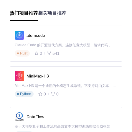
与同类工具相比，本项目在三个关键维度实现突破：下载速度
提升方面，采用多线程队列管理（queue_manager.py）使并
热门项目推荐
相关项目推荐
发效率提高200%，实测单用户主页100个视频下载耗时仅为传
统工具的1/3；资源占用优化上，通过 rate_limiter.py 实现智
能流量控制，网络带宽利用率提升45%；成功率保障方面，结
合 retry_strategy.py 的指数退避算法，异常恢复能力提升至9
atomcode
8.7%，远高于行业平均水平。
Claude Code 的开源替代方案。连接任意大模型，编辑代码，运行命令，自动验证 — 全自动执行。用 Rust 构建，极致性能。 ｜ An open-source alternative to Claude Code. Connect any LLM, edit code, run commands, and verify changes — autonomously. Built in Rust for speed. Get Started
实施专业级下载工作流
0
541
Rust
环境部署标准化流程
准备条件：确保系统已安装Python 3.8+环境及pip包管理工
具，推荐配置8GB以上内存以支持批量下载任务。执行以下命
MiniMax-H3
令完成基础环境搭建：
MiniMax H3 是一个通用的全模态生成系统。它支持对由文本、图像、视频和音频组成的多模态上下文进行统一理解，并能生成分辨率高达 2K、时长可达 15 秒的带原生立体声音频的视频。得益于面向任务泛化的系统设计，H3 在预训练阶段就已具备广泛的多模态上下文理解与生成能力，能够出色地执行复杂的多模态指令。
0
0
Python
# 克隆项目代码库
git 
clone
cd
 douyin-downloader

# 安装依赖包，包含请求处理、数据解析和并发控制组件
DataFlow
pip install -r requirements.txt

基于大模型算子和工作流的高效文本大模型训练数据合成框架