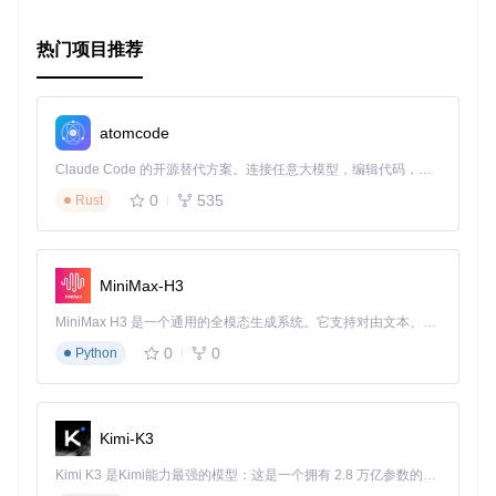
法。无论你是Mac开发的新手还是经验丰富的开发者，都能从
这个项目中受益。立即尝试，开启你的菜单栏应用开发之旅
吧！
热门项目推荐
atomcode
Claude Code 的开源替代方案。连接任意大模型，编辑代码，运行命令，自动验证 — 全自动执行。用 Rust 构建，极致性能。 ｜ An open-source alternative to Claude Code. Connect any LLM, edit code, run commands, and verify changes — autonomously. Built in Rust for speed. Get Started
0
535
Rust
MiniMax-H3
MiniMax H3 是一个通用的全模态生成系统。它支持对由文本、图像、视频和音频组成的多模态上下文进行统一理解，并能生成分辨率高达 2K、时长可达 15 秒的带原生立体声音频的视频。得益于面向任务泛化的系统设计，H3 在预训练阶段就已具备广泛的多模态上下文理解与生成能力，能够出色地执行复杂的多模态指令。
0
0
Python
Kimi-K3
Kimi K3 是Kimi能力最强的模型：这是一个拥有 2.8 万亿参数的混合专家（MoE）模型，具备原生视觉理解能力，并支持 100 万 token 的上下文窗口。