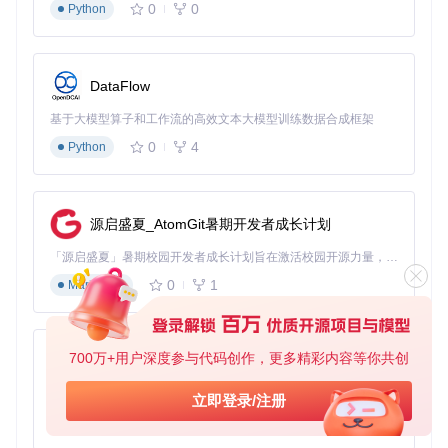
0
0
Python
DataFlow
基于大模型算子和工作流的高效文本大模型训练数据合成框架
0
4
Python
源启盛夏_AtomGit暑期开发者成长计划
「源启盛夏」暑期校园开发者成长计划旨在激活校园开源力量，通过积分激励、认证扶持、资源倾斜等形式，引导高校组织和开发者完成「入驻 — 建项目 — 做贡献 — 获认证 — 得资源」的完整闭环。无论你是想带领社团入驻平台的组织者，还是希望用代码贡献证明自己的开发者，都能在这里找到属于你的成长路径。
0
1
Markdown
700万+用户深度参与代码创作，更多精彩内容等你共创
py-xiaozhi
基于Python的Xiaozhi AI，适用于想要完整Xiaozhi体验而无需拥有专用硬件的用户。
立即登录/注册
0
1
Python