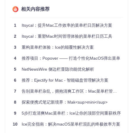
按钮，设置弹出视图控制器，并在用户与菜单栏交互时控
相关内容推荐
制弹窗的显示与关闭。
通过这些组件，项目实现了类似原生系统的用户体验，而无需
1
Itsycal：提升Mac工作效率的菜单栏日历解决方案
深入理解复杂的Cocoa框架。
2
Itsycal：重塑Mac时间管理体验的菜单栏日历工具
应用场景
该项目适用于那些希望快速构建菜单栏工具或者想要在Mac平
3
重构菜单栏体验：Ice的颠覆性解决方案
台上开发轻量级桌面应用的开发者。例如，你可以利用这个模
板创建提醒工具、系统状态监测器，或者是任何需要以菜单栏
4
推荐项目：Popover —— 打造个性化MacOS弹出菜单
图标形式存在的小型应用。
5
NetNewsWire 侧边栏显隐功能优化解析
项目特点
易用性
：代码结构清晰，易于理解和定制，对于初学者来
6
推荐：Ejectify for Mac - 智能磁盘管理解决方案
说是一个很好的学习资源。
效率
：利用事件监听机制，只在需要时才显示和关闭弹出
7
告别菜单栏杂乱，拥抱清爽工作区：Mac菜单栏管理神器Ice全攻略
窗口，减少了不必要的资源消耗。
兼容性
：遵循Mac OS X的应用设计原则，提供原生的用户
8
探索便携式笔记新境界：Mak<sup>mini</sup>
体验。
可扩展性
：通过修改
AppDelegate
和
EventMonitor
，可
9
5步打造清爽Mac菜单栏：Ice让你的顶部空间重获秩序
以轻松地增加新的功能和行为。
10
Ice完全指南：解决macOS菜单栏混乱的终极效率方案
完整的代码示例已在这个仓库中提供，欢迎探索和贡献你的想