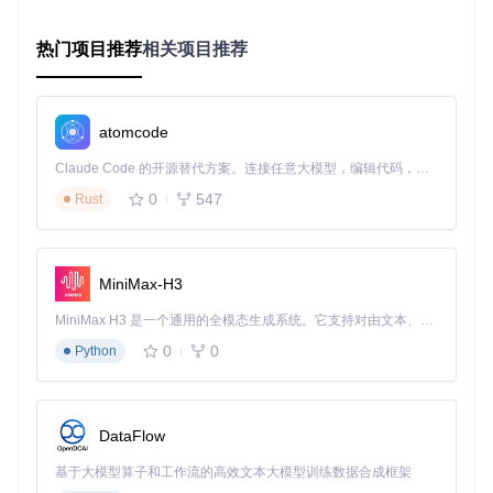
输出路径。系统会自动处理图片中的人脸并生成替换结果。
热门项目推荐
相关项目推荐
常见错误排查
模型下载失败
：确保网络连接正常，可手动下载模型文件
并放置于指定目录
atomcode
人脸检测失败
：检查图片中人脸是否清晰可见，建议正面
拍摄且光线充足
Claude Code 的开源替代方案。连接任意大模型，编辑代码，运行命令，自动验证 — 全自动执行。用 Rust 构建，极致性能。 ｜ An open-source alternative to Claude Code. Connect any LLM, edit code, run commands, and verify changes — autonomously. Built in Rust for speed. Get Started
内存溢出
：对于高分辨率图片，可通过
--resize
参数降低
0
547
Rust
分辨率
💡 实用小贴士：执行命令后提示"no face detected"？先检查
源图片是否包含清晰的人脸区域，尝试调整图片角度和光线条
MiniMax-H3
件。
MiniMax H3 是一个通用的全模态生成系统。它支持对由文本、图像、视频和音频组成的多模态上下文进行统一理解，并能生成分辨率高达 2K、时长可达 15 秒的带原生立体声音频的视频。得益于面向任务泛化的系统设计，H3 在预训练阶段就已具备广泛的多模态上下文理解与生成能力，能够出色地执行复杂的多模态指令。
🔧 AI换脸质量优化：进阶技巧
0
0
Python
多处理器协同工作
同时启用人脸替换和增强功能，显著提升输出质量：
DataFlow
基于大模型算子和工作流的高效文本大模型训练数据合成框架