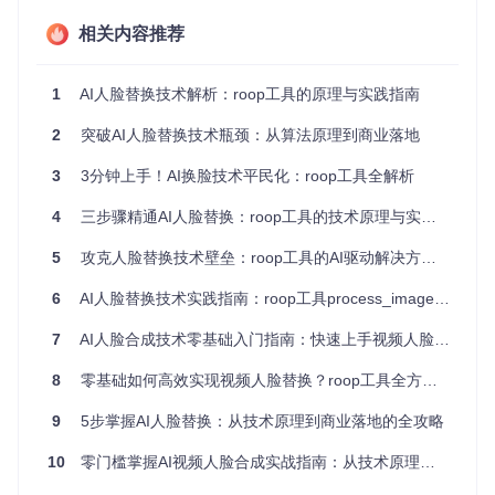
相关内容推荐
💡 实用小贴士：想深入理解人脸特征向量的作用？尝试思考：
如果两个人脸的特征向量欧氏距离小于0.6，系统会如何判断
它们的相似度？
1
AI人脸替换技术解析：roop工具的原理与实践指南
🚀 实战案例：零基础上手roop人脸替换
2
突破AI人脸替换技术瓶颈：从算法原理到商业落地
环境准备
3
3分钟上手！AI换脸技术平民化：roop工具全解析
首先克隆项目仓库并安装依赖：
4
三步骤精通AI人脸替换：roop工具的技术原理与实践指南
git 
clone
5
攻克人脸替换技术壁垒：roop工具的AI驱动解决方案实践
cd
 roop

6
AI人脸替换技术实践指南：roop工具process_image算法全解析
基础操作流程
7
AI人脸合成技术零基础入门指南：快速上手视频人脸替换工具
roop提供了简洁的命令行接口，仅需一行命令即可完成人脸替
换：
8
零基础如何高效实现视频人脸替换？roop工具全方位应用指南
9
5步掌握AI人脸替换：从技术原理到商业落地的全攻略
10
零门槛掌握AI视频人脸合成实战指南：从技术原理到合规应用
上述命令中，
-s
指定源人脸图片，
-t
指定目标图片，
-o
设置