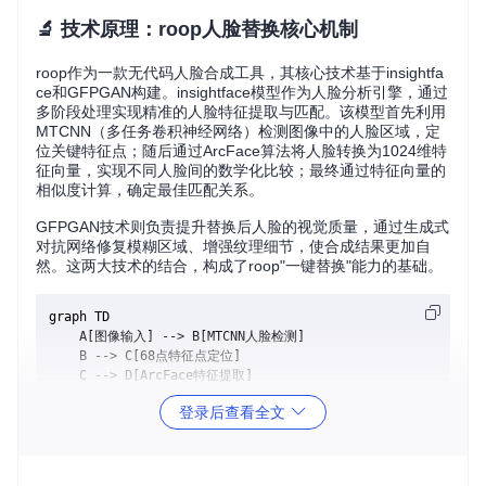
🔬 技术原理：roop人脸替换核心机制
roop作为一款无代码人脸合成工具，其核心技术基于insightfa
ce和GFPGAN构建。insightface模型作为人脸分析引擎，通过
多阶段处理实现精准的人脸特征提取与匹配。该模型首先利用
MTCNN（多任务卷积神经网络）检测图像中的人脸区域，定
位关键特征点；随后通过ArcFace算法将人脸转换为1024维特
征向量，实现不同人脸间的数学化比较；最终通过特征向量的
相似度计算，确定最佳匹配关系。
GFPGAN技术则负责提升替换后人脸的视觉质量，通过生成式
对抗网络修复模糊区域、增强纹理细节，使合成结果更加自
然。这两大技术的结合，构成了roop"一键替换"能力的基础。
graph TD

    A[图像输入] --> B[MTCNN人脸检测]

    B --> C[68点特征点定位]

    C --> D[ArcFace特征提取]

    D --> E[1024维特征向量]

登录后查看全文
    E --> F[人脸匹配算法]

    F --> G[特征融合]

    G --> H[GFPGAN质量增强]
