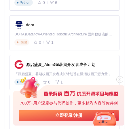
参数调优策略
0
6
Python
--face-enhancer-strength
：调整增强强度（0.1-1.
0），数值越高细节越丰富
--many-faces
：启用多人脸替换模式，处理包含多个人物
的图片
dora
--keep-fps
：保持原始视频帧率（视频处理时使用）
源图片选择指南
DORA (Dataflow-Oriented Robotic Architecture 面向数据流的机器人架构) 是为 AI 与具身智能机器人打造的高性能开发框架，以数据流范式重构开发逻辑，原生支持分布式部署与端边云协同 —— 无需复杂适配，即可实现一体端到端具身大小脑、VLA等模型部署，无缝衔接感知、推理、控制全链路，让 AI 能力与机器人动作深度融合。 依托 Rust 内核与零拷贝通信技术，它将具身大小脑、VLA等模型推理、多模态数据融合延迟压缩至微秒级，同时兼容 ROS2 生态与国产 AI 芯片，彻底降低具身智能机器人的开发门槛，让分布式部署下的 AI 赋能创新更高效、更灵活。
0
1
高质量的源图片是获得自然效果的关键：
Rust
分辨率不低于512x512像素
正面人脸，双眼清晰可见
光照均匀，避免过度曝光或阴影
源启盛夏_AtomGit暑期开发者成长计划
表情自然，与目标场景匹配
「源启盛夏」暑期校园开发者成长计划旨在激活校园开源力量，通过积分激励、认证扶持、资源倾斜等形式，引导高校组织和开发者完成「入驻 — 建项目 — 做贡献 — 获认证 — 得资源」的完整闭环。无论你是想带领社团入驻平台的组织者，还是希望用代码贡献证明自己的开发者，都能在这里找到属于你的成长路径。
💡 实用小贴士：替换结果出现边缘不自然？尝试微调
--mask-
0
1
Markdown
blur
参数，该参数控制人脸边缘过渡的平滑程度。
⚠️ 风险提示：伦理规范与法律边界
700万+用户深度参与代码创作，更多精彩内容等你共创
py-xiaozhi
技术滥用的潜在风险
基于Python的Xiaozhi AI，适用于想要完整Xiaozhi体验而无需拥有专用硬件的用户。
立即登录/注册
人脸替换技术在带来便利的同时，也存在严重的滥用风险。20
0
1
Python
23年某社交平台出现的"AI换脸视频"事件，导致多名公众人物
被恶意伪造，造成恶劣社会影响。此类案例警示我们，技术使