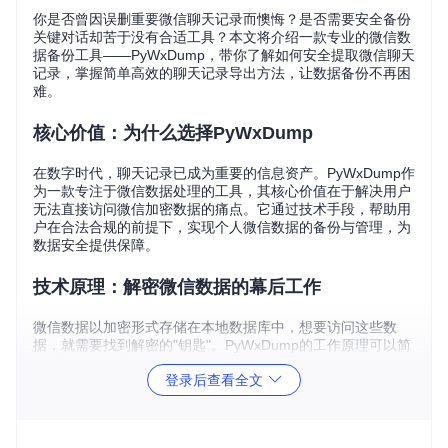
你是否曾因误删重要微信聊天记录而懊悔？是否需要安全备份
关键对话却苦于没有合适工具？本文将介绍一款专业的微信数
据备份工具——PyWxDump，带你了解如何安全提取微信聊天
记录，掌握简单高效的聊天记录导出方法，让数据备份不再困
难。
核心价值：为什么选择PyWxDump
在数字时代，聊天记录已成为重要的信息资产。PyWxDump作
为一款专注于微信数据处理的工具，其核心价值在于解决用户
无法直接访问微信加密数据的痛点。它通过技术手段，帮助用
户在合法合规的前提下，实现个人微信数据的备份与管理，为
数据安全提供保障。
技术原理：解密微信数据的幕后工作
微信数据以加密形式存储在本地数据库中，想要访问这些数
据，就需要找到解密的"钥匙"。PyWxDump的工作原理可以简
单理解为以下几个步骤：
登录后查看全文
首先，进行内存特征扫描（即通过特定特征值定位关键数
据），在微信运行时的内存中寻找与密钥相关的信息。接着，
通过密钥基址定位和偏移量计算，精确找到解密所需的密钥。