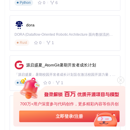
0
6
Python
如果在获取密钥时遇到问题，没有任何输出，可以按照以下步
骤排查：
确认微信已登录且处于运行状态。
使用管理员权限重新运行命令。
dora
清除缓存后重试：
DORA (Dataflow-Oriented Robotic Architecture 面向数据流的机器人架构) 是为 AI 与具身智能机器人打造的高性能开发框架，以数据流范式重构开发逻辑，原生支持分布式部署与端边云协同 —— 无需复杂适配，即可实现一体端到端具身大小脑、VLA等模型部署，无缝衔接感知、推理、控制全链路，让 AI 能力与机器人动作深度融合。 依托 Rust 内核与零拷贝通信技术，它将具身大小脑、VLA等模型推理、多模态数据融合延迟压缩至微秒级，同时兼容 ROS2 生态与国产 AI 芯片，彻底降低具身智能机器人的开发门槛，让分布式部署下的 AI 赋能创新更高效、更灵活。
0
1
Rust
解密过程出错
当解密过程出现错误时，可以尝试以下两种方案：
源启盛夏_AtomGit暑期开发者成长计划
方案A：强制重新计算
「源启盛夏」暑期校园开发者成长计划旨在激活校园开源力量，通过积分激励、认证扶持、资源倾斜等形式，引导高校组织和开发者完成「入驻 — 建项目 — 做贡献 — 获认证 — 得资源」的完整闭环。无论你是想带领社团入驻平台的组织者，还是希望用代码贡献证明自己的开发者，都能在这里找到属于你的成长路径。
0
1
Markdown
方案B：深度搜索模式
700万+用户深度参与代码创作，更多精彩内容等你共创
py-xiaozhi
基于Python的Xiaozhi AI，适用于想要完整Xiaozhi体验而无需拥有专用硬件的用户。
立即登录/注册
典型应用场景
0
1
Python