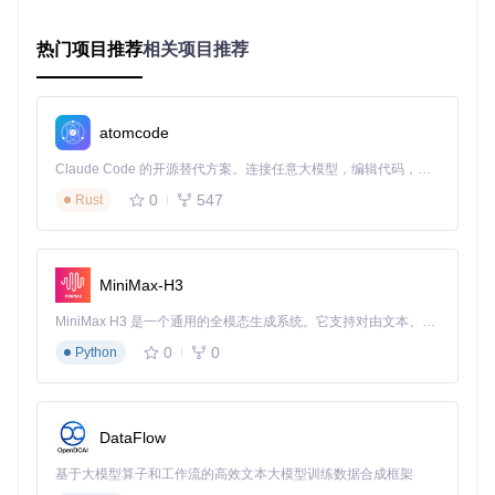
获取解密密钥
获取密钥是解密微信数据的关键步骤。PyWxDump提供了自动
热门项目推荐
相关项目推荐
化的密钥提取功能：
atomcode
这条命令会自动检测当前运行的微信进程，定位核心模块，扫
Claude Code 的开源替代方案。连接任意大模型，编辑代码，运行命令，自动验证 — 全自动执行。用 Rust 构建，极致性能。 ｜ An open-source alternative to Claude Code. Connect any LLM, edit code, run commands, and verify changes — autonomously. Built in Rust for speed. Get Started
描内存中的特征字符串，并计算必要的偏移地址，从而获取解
0
547
Rust
密所需的密钥。
数据解密与导出
有了密钥，就可以进行数据解密和导出了。执行以下命令解密
MiniMax-H3
所有数据库并导出为HTML格式：
MiniMax H3 是一个通用的全模态生成系统。它支持对由文本、图像、视频和音频组成的多模态上下文进行统一理解，并能生成分辨率高达 2K、时长可达 15 秒的带原生立体声音频的视频。得益于面向任务泛化的系统设计，H3 在预训练阶段就已具备广泛的多模态上下文理解与生成能力，能够出色地执行复杂的多模态指令。
python -m pywxdump decrypt --all

0
0
Python
python -m pywxdump 
export
问题解决：常见问题及应对方法
DataFlow
密钥获取失败
基于大模型算子和工作流的高效文本大模型训练数据合成框架