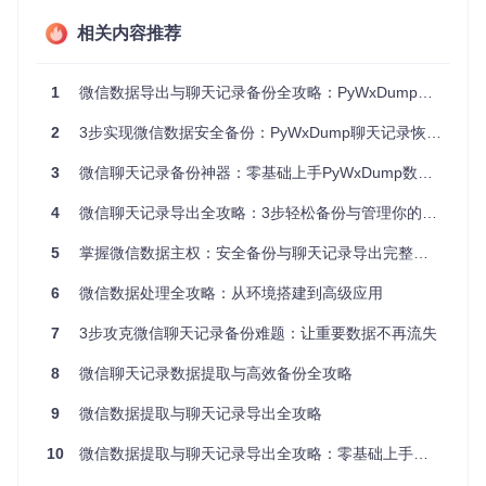
最后，利用获取到的密钥对加密的数据库进行解密，从而实现
数据的读取和导出。
相关内容推荐
1
微信数据导出与聊天记录备份全攻略：PyWxDump实战指南
场景化操作：零基础操作指南
2
3步实现微信数据安全备份：PyWxDump聊天记录恢复全攻略
环境准备
3
微信聊天记录备份神器：零基础上手PyWxDump数据提取全攻略
要开始使用PyWxDump，首先需要准备好运行环境。从项目仓
库获取源码并完成配置：
4
微信聊天记录导出全攻略：3步轻松备份与管理你的重要对话
5
掌握微信数据主权：安全备份与聊天记录导出完整攻略
git 
clone
cd
 PyWxDump

6
微信数据处理全攻略：从环境搭建到高级应用
7
3步攻克微信聊天记录备份难题：让重要数据不再流失
安装完成后，通过以下命令验证工具状态：
8
微信聊天记录数据提取与高效备份全攻略
9
微信数据提取与聊天记录导出全攻略
注意事项：确保你的电脑已安装Python环境，并且网络连接正
10
微信数据提取与聊天记录导出全攻略：零基础上手高效提取技巧
常，以便顺利获取项目源码和安装依赖。