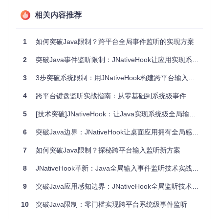
相关内容推荐
JNativeHook就像给Java装上了"全局监听雷达"，它通过JNI技
术架起了Java与操作系统底层API之间的桥梁。想象一下，原
本Java只能通过窗户观察室内，现在有了JNativeHook，相当
1
如何突破Java限制？跨平台全局事件监听的实现方案
于安装了360度无死角的监控系统，可以捕获整个系统的输入
事件。
2
突破Java事件监听限制：JNativeHook让应用实现系统级输入感知
这个强大的开源库最令人称道的是其
全平台支持能力
，它就像
3
3步突破系统限制：用JNativeHook构建跨平台输入监听的实战指南
一位精通多国语言的翻译，能同时与Windows、macOS和Lin
ux系统"对话"。无论用户使用什么操作系统，开发者都能获得
4
跨平台键盘监听实战指南：从零基础到系统级事件捕获的完整路径
一致的事件监听体验，无需为不同平台编写多套代码。
5
[技术突破]JNativeHook：让Java实现系统级全局输入监听
💎 价值解析：为何选择JNativeHook
6
突破Java边界：JNativeHook让桌面应用拥有全局感知能力
JNativeHook为开发者带来三大核心价值：
7
如何突破Java限制？探秘跨平台输入监听新方案
首先是
开发效率的飞跃
。传统方案需要开发者精通各平台的底
层API，就像要同时学习三门外语才能与不同国家的人交流。
8
JNativeHook革新：Java全局输入事件监听技术实战指南
而JNativeHook提供了统一的Java API，让开发者只需一种"语
言"就能与所有系统沟通。
9
突破Java应用感知边界：JNativeHook全局监听技术深度探索
其次是
资源占用的优化
。相比其他解决方案，JNativeHook采
10
突破Java限制：零门槛实现跨平台系统级事件监听
用了高效的事件分发机制，就像一个训练有素的快递员，只传
递你需要的包裹，不会带来额外的负担。