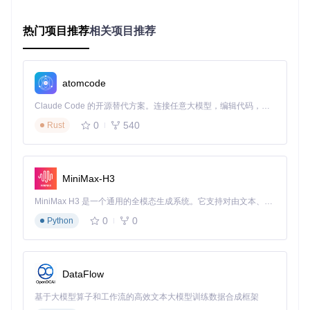
最后是
社区支持的优势
。作为活跃的开源项目，JNativeHook
拥有完善的文档和丰富的社区资源，当你遇到问题时，就像有
热门项目推荐
相关项目推荐
一群经验丰富的同行随时提供帮助。
📚 实战应用：从零开始的全局监听实现
atomcode
📌 环境准备
Claude Code 的开源替代方案。连接任意大模型，编辑代码，运行命令，自动验证 — 全自动执行。用 Rust 构建，极致性能。 ｜ An open-source alternative to Claude Code. Connect any LLM, edit code, run commands, and verify changes — autonomously. Built in Rust for speed. Get Started
要开始使用JNativeHook，只需在Maven项目的pom.xml中添
0
540
Rust
加依赖，就像给你的项目配备了监听设备：
环境要求
版本说明
MiniMax-H3
Java版本
1.8及以上
内存要求
至少256MB
MiniMax H3 是一个通用的全模态生成系统。它支持对由文本、图像、视频和音频组成的多模态上下文进行统一理解，并能生成分辨率高达 2K、时长可达 15 秒的带原生立体声音频的视频。得益于面向任务泛化的系统设计，H3 在预训练阶段就已具备广泛的多模态上下文理解与生成能力，能够出色地执行复杂的多模态指令。
构建工具
Maven/Gradle
0
0
Python
📌 核心实现步骤
实现全局键盘监听只需三步，简单得就像安装家用安防系统：
DataFlow
初始化监听服务
：通过
GlobalScreen.registerNative
基于大模型算子和工作流的高效文本大模型训练数据合成框架
Hook()
启动监听功能，这一步相当于打开监控设备的电