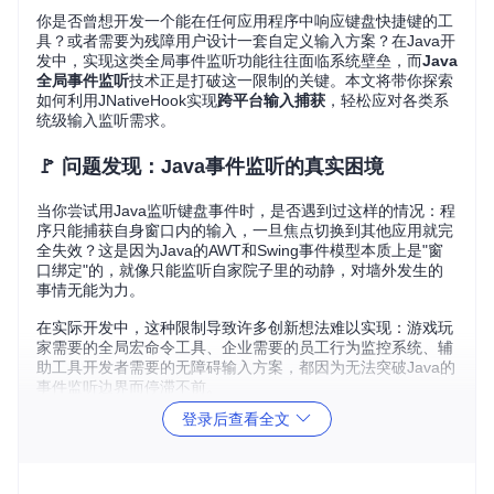
你是否曾想开发一个能在任何应用程序中响应键盘快捷键的工
具？或者需要为残障用户设计一套自定义输入方案？在Java开
发中，实现这类全局事件监听功能往往面临系统壁垒，而
Java
全局事件监听
技术正是打破这一限制的关键。本文将带你探索
如何利用JNativeHook实现
跨平台输入捕获
，轻松应对各类系
统级输入监听需求。
🚩 问题发现：Java事件监听的真实困境
当你尝试用Java监听键盘事件时，是否遇到过这样的情况：程
序只能捕获自身窗口内的输入，一旦焦点切换到其他应用就完
全失效？这是因为Java的AWT和Swing事件模型本质上是"窗
口绑定"的，就像只能监听自家院子里的动静，对墙外发生的
事情无能为力。
在实际开发中，这种限制导致许多创新想法难以实现：游戏玩
家需要的全局宏命令工具、企业需要的员工行为监控系统、辅
助工具开发者需要的无障碍输入方案，都因为无法突破Java的
事件监听边界而停滞不前。
登录后查看全文
💡 思考：你曾经因为Java无法监听全局事件而放弃过哪些创
意项目？
🛠️ 解决方案：JNativeHook的跨平台突破