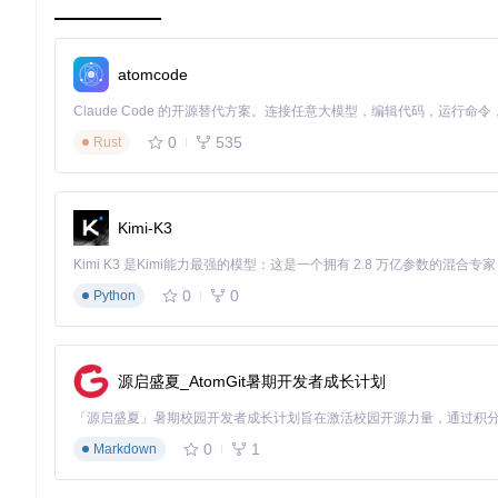
# 检查NVIDIA GPU型号和驱动版本
nvidia-smi | grep 
"NVIDIA"
atomcode
如果你的GPU是NVIDIA RTX 3060或更高版本，且内存大于
0
535
Rust
环境部署步骤详解
1. 系统依赖安装
Kimi-K3
首先更新系统并安装必要的依赖包，打开终端执行以下命令：
sudo
 apt update && 
sudo
0
0
Python
sudo
 apt install -y make build-essential libssl-dev zlib
libreadline-dev libsqlite3-dev wget curl llvm libncurse
xz-utils tk-dev libffi-dev liblzma-dev python3-openssl 
pipewire libportaudio2 libxcb-cursor0 gnupg gpg-agent p
源启盛夏_AtomGit暑期开发者成长计划
xclip cmake qt6-qpa-plugins qt6-wayland qt6-gtk-platform
2. 数据目录配置
0
1
Markdown
创建AI Runner专用数据存储目录并设置权限：