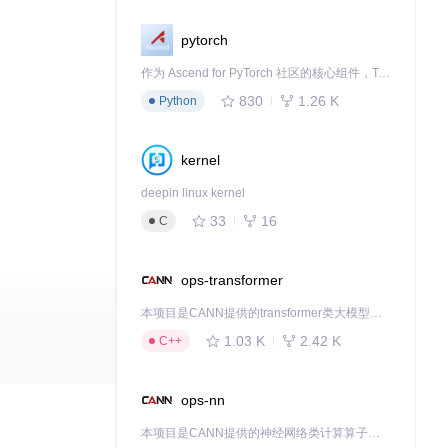
pytorch
作为 Ascend for PyTorch 社区的核心组件，TorchNPU 是昇腾专为 PyTorch 打造的深度学习适配插件，使 PyTorch 框架能够直接调用昇腾 NPU，为开发者提供昇腾 AI 处理器的超强算力。
830
1.26 K
Python
kernel
deepin linux kernel
33
16
C
ops-transformer
本项目是CANN提供的transformer类大模型算子库，实现网络在NPU上加速计算。
1.03 K
2.42 K
C++
ops-nn
本项目是CANN提供的神经网络类计算算子库，实现网络在NPU上加速计算。