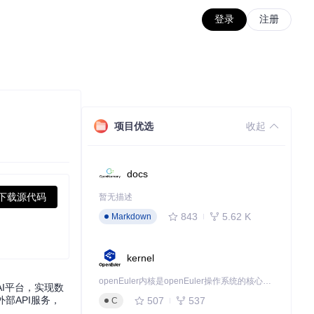
登录
注册
项目优选
收起
docs
下载源代码
暂无描述
843
5.62 K
Markdown
kernel
openEuler内核是openEuler操作系统的核心，既是系统性能与稳定性的基石，也是连接处理器、设备与服务的桥梁。
I平台，实现数
外部API服务，
507
537
C