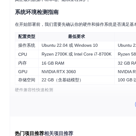
系统环境检测指南
在开始部署前，我们需要先确认你的硬件和操作系统是否满足基
配置类型
最低要求
操作系统
Ubuntu 22.04 或 Windows 10
Ubuntu 
Ryzen 2700K 或 Intel Core i7-8700K
Ryzen 58
CPU
内存
16 GB RAM
32 GB R
GPU
NVIDIA RTX 3060
NVIDIA 
存储空间
22 GB（含基础模型）
100 GB
硬件兼容性快速检测
执行以下命令检查系统是否满足最低要求：
# 检查CPU核心数和型号
lscpu | grep 
"Model name"
 | 
cut
 -d: -f2 | sed -e 
's/^ *
# 检查已安装内存
热门项目推荐
相关项目推荐
free -h | awk 
'/Mem:/ {print $2}'