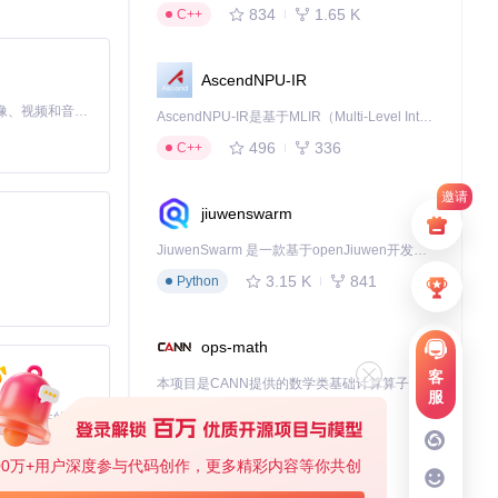
834
1.65 K
C++
AscendNPU-IR
MiniMax H3 是一个通用的全模态生成系统。它支持对由文本、图像、视频和音频组成的多模态上下文进行统一理解，并能生成分辨率高达 2K、时长可达 15 秒的带原生立体声音频的视频。得益于面向任务泛化的系统设计，H3 在预训练阶段就已具备广泛的多模态上下文理解与生成能力，能够出色地执行复杂的多模态指令。
AscendNPU-IR是基于MLIR（Multi-Level Intermediate Representation）构建的，面向昇腾亲和算子编译时使用的中间表示，提供昇腾完备表达能力，通过编译优化提升昇腾AI处理器计算效率，支持通过生态框架使能昇腾AI处理器与深度调优
496
336
C++
邀请
jiuwenswarm
JiuwenSwarm 是一款基于openJiuwen开发的智能AI Agent，它能够将大语言模型的强大能力，通过你日常使用的各类通讯应用，直接延伸至你的指尖。
3.15 K
841
Python
ops-math
客
本项目是CANN提供的数学类基础计算算子库，实现网络在NPU上加速计算。
服
1.24 K
1.36 K
C++
基于Python的Xiaozhi AI，适用于想要完整Xiaozhi体验而无需拥有专用硬件的用户。
00万+用户深度参与代码创作，更多精彩内容等你共创
deveco-code