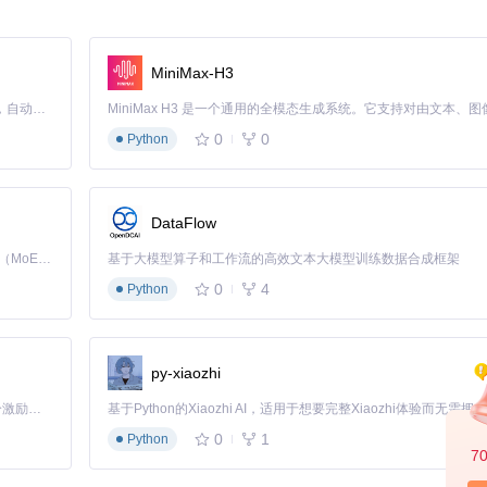
MiniMax-H3
等于16GB，那么你已经满足基本运行条件。
Claude Code 的开源替代方案。连接任意大模型，编辑代码，运行命令，自动验证 — 全自动执行。用 Rust 构建，极致性能。 ｜ An open-source alternative to Claude Code. Connect any LLM, edit code, run commands, and verify changes — autonomously. Built in Rust for speed. Get Started
0
0
Python
DataFlow
Kimi K3 是Kimi能力最强的模型：这是一个拥有 2.8 万亿参数的混合专家（MoE）模型，具备原生视觉理解能力，并支持 100 万 token 的上下文窗口。
基于大模型算子和工作流的高效文本大模型训练数据合成框架
0
4
Python
1g-dev libbz2-dev \

s5-dev libncursesw5-dev \

git nvidia-cuda-toolkit \

inentry-curses espeak \

py-xiaozhi
theme mecab \

「源启盛夏」暑期校园开发者成长计划旨在激活校园开源力量，通过积分激励、认证扶持、资源倾斜等形式，引导高校组织和开发者完成「入驻 — 建项目 — 做贡献 — 获认证 — 得资源」的完整闭环。无论你是想带领社团入驻平台的组织者，还是希望用代码贡献证明自己的开发者，都能在这里找到属于你的成长路径。
0
1
Python
7