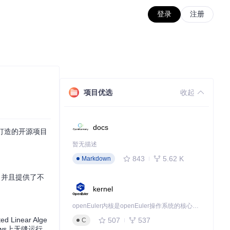
登录
注册
项目优选
收起
docs
打造的开源项目
暂无描述
843
5.62 K
Markdown
能，并且提供了不
kernel
openEuler内核是openEuler操作系统的核心，既是系统性能与稳定性的基石，也是连接处理器、设备与服务的桥梁。
near Alge
507
537
C
ws上无缝运行。