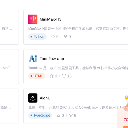
MiniMax-H3
Claude Code 的开源替代方案。连接任意大模型，编辑代码，运行命令，自动验证 — 全自动执行。用 Rust 构建，极致性能。 ｜ An open-source alternative to Claude Code. Connect any LLM, edit code, run commands, and verify changes — autonomously. Built in Rust for speed. Get Started
0
0
Python
Toonflow-app
Kimi K3 是Kimi能力最强的模型：这是一个拥有 2.8 万亿参数的混合专家（MoE）模型，具备原生视觉理解能力，并支持 100 万 token 的上下文窗口。
0
16
HTML
AionUi
「源启盛夏」暑期校园开发者成长计划旨在激活校园开源力量，通过积分激励、认证扶持、资源倾斜等形式，引导高校组织和开发者完成「入驻 — 建项目 — 做贡献 — 获认证 — 得资源」的完整闭环。无论你是想带领社团入驻平台的组织者，还是希望用代码贡献证明自己的开发者，都能在这里找到属于你的成长路径。
0
6
TypeScript
7