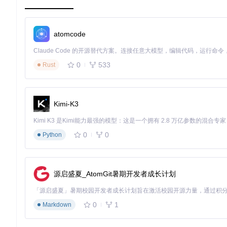
祝你在JAX的世界中编程愉快！
atomcode
0
533
Rust
Kimi-K3
0
0
Python
源启盛夏_AtomGit暑期开发者成长计划
0
1
Markdown