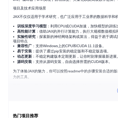
项目及技术应用场景
JAX不仅仅适用于学术研究，也广泛应用于工业界的数据科学和机
训练深度学习模型
：利用CPU或CUDA加速，加快模型的训练
高性能计算
：借助JAX的并行计算能力，执行大规模数值模拟
实验性研究
：探索新的神经网络架构或算法，得益于易于调试的
项目特点
兼容性广
：支持Windows上的CPU和CUDA 11.1设备。
易于安装
：提供了通过pip安装的稳定版和不稳定版选项。
动态更新
：不稳定构建版本定期更新，让你时刻掌握最新进展
源码安装
：支持从源码安装，自由选择所需的CUDA版本。
为了体验JAX的魅力，你可以按照readme中的步骤安装合适的版本
力的工具。
不要犹豫，立即尝试安装，开启你的高性能计算之旅吧！
# 
依据你的需求选择以下命令之一
pip install "jax[cpu]===0.3.14" -f https://whls.blob.co
pip install jax[cuda111] -f https://whls.blob.core.wind
热门项目推荐