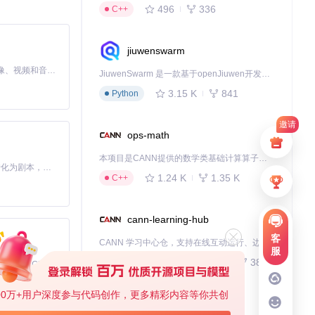
496
336
C++
jiuwenswarm
MiniMax H3 是一个通用的全模态生成系统。它支持对由文本、图像、视频和音频组成的多模态上下文进行统一理解，并能生成分辨率高达 2K、时长可达 15 秒的带原生立体声音频的视频。得益于面向任务泛化的系统设计，H3 在预训练阶段就已具备广泛的多模态上下文理解与生成能力，能够出色地执行复杂的多模态指令。
JiuwenSwarm 是一款基于openJiuwen开发的智能AI Agent，它能够将大语言模型的强大能力，通过你日常使用的各类通讯应用，直接延伸至你的指尖。
3.15 K
841
Python
邀请
ops-math
本项目是CANN提供的数学类基础计算算子库，实现网络在NPU上加速计算。
Toonflow 是一款 AI 短剧漫剧工具，能够利用 AI 技术将小说自动转化为剧本，并结合 AI 生成的图片和视频，实现高效的短剧创作。借助 Toonflow，可以轻松完成从文字到影像的全流程，让短剧制作变得更加智能与便捷。
1.24 K
1.35 K
C++
cann-learning-hub
客
CANN 学习中心仓，支持在线互动运行、边学边练，提供教程、示例与优化方案，一站式助力昇腾开发者快速上手。
服
740
380
Jupyter Notebook
免费、本地、开源的 24/7 全天候 Cowork 应用，以及适用于 Gemini CLI、Claude Code、Codex、OpenCode、Qwen Code、Goose CLI、Auggie 等的 OpenClaw | 🌟 喜欢就点star吧
00万+用户深度参与代码创作，更多精彩内容等你共创
kernel