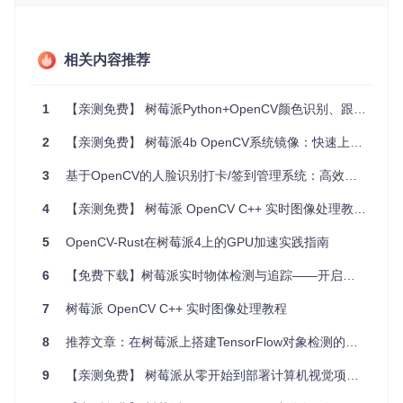
预。
自适应校准
：能够针对不同的飞镖板和安装位置进行校准。
优化光照
：专为此项目设计的360度LED灯箱可以消除阴
相关内容推荐
影，保证图像质量。
持续改进
：开发者社区活跃，不断对项目进行优化和更新。
1
【亲测免费】 树莓派Python+OpenCV颜色识别、跟随、巡线小车：开启智能机器人之旅
如果你是一位热爱飞镖的玩家或技术爱好者，
opencv-steel
-darts
绝对值得你关注和尝试。无论你是想改进你的游戏
室，还是希望探索计算机视觉在实际应用中的可能性，这个项
2
【亲测免费】 树莓派4b OpenCV系统镜像：快速上手计算机视觉开发
目都将提供一个有趣且富有挑战性的起点。现在就加入项目，
一起探索和构建未来的游戏体验吧！
3
基于OpenCV的人脸识别打卡/签到管理系统：高效、便捷的智能解决方案
4
【亲测免费】 树莓派 OpenCV C++ 实时图像处理教程：开启嵌入式视觉新纪元
5
OpenCV-Rust在树莓派4上的GPU加速实践指南
6
【免费下载】树莓派实时物体检测与追踪——开启你的智能监控新时代！
7
树莓派 OpenCV C++ 实时图像处理教程
8
推荐文章：在树莓派上搭建TensorFlow对象检测的奇妙之旅
9
【亲测免费】 树莓派从零开始到部署计算机视觉项目（YOLOv8项目）第一集