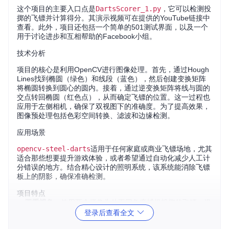
这个项目的主要入口点是
DartsScorer_1.py
，它可以检测投
掷的飞镖并计算得分。其演示视频可在提供的YouTube链接中
查看。此外，项目还包括一个简单的501测试界面，以及一个
用于讨论进步和互相帮助的Facebook小组。
技术分析
项目的核心是利用OpenCV进行图像处理。首先，通过Hough
Lines找到椭圆（绿色）和线段（蓝色），然后创建变换矩阵
将椭圆转换到圆心的圆内。接着，通过逆变换矩阵将线与圆的
交点转回椭圆（红色点），从而确定飞镖的位置。这一过程也
应用于左侧相机，确保了双视图下的准确度。为了提高效果，
图像预处理包括色彩空间转换、滤波和边缘检测。
应用场景
opencv-steel-darts
适用于任何家庭或商业飞镖场地，尤其
适合那些想要提升游戏体验，或者希望通过自动化减少人工计
分错误的地方。结合精心设计的照明系统，该系统能消除飞镖
板上的阴影，确保准确检测。
项目特点
双重视角
：使用两个摄像头从不同角度捕捉投掷的飞镖，提
登录后查看全文
高识别准确性。
自动计分
：软件自动识别飞镖位置并计算得分，无需人工干