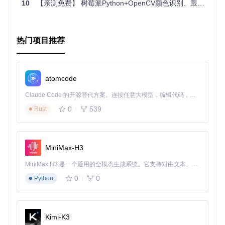
10
【亲测免费】 树莓派Python+OpenCV颜色识别、跟随、巡线小车
热门项目推荐
atomcode
Claude Code 的开源替代方案。连接任意大模型，编辑代码，运行命令，自动验证 — 全自动执行。用 Rust 构建，极致性能。 ｜ An open-source alternative to Claude Code. Connect any LLM, edit code, run commands, and verify changes — autonomously. Built in Rust for speed. Get Started
0
539
Rust
MiniMax-H3
MiniMax H3 是一个通用的全模态生成系统。它支持对由文本、图像、视频和音频组成的多模态上下文进行统一理解，并能生成分辨率高达 2K、时长可达 15 秒的带原生立体声音频的视频。得益于面向任务泛化的系统设计，H3 在预训练阶段就已具备广泛的多模态上下文理解与生成能力，能够出色地执行复杂的多模态指令。
0
0
Python
Kimi-K3