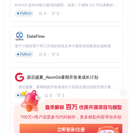
Kimi K3 是Kimi能力最强的模型：这是一个拥有 2.8 万亿参数的混合专家（MoE）模型，具备原生视觉理解能力，并支持 100 万 token 的上下文窗口。
0
0
Python
DataFlow
基于大模型算子和工作流的高效文本大模型训练数据合成框架
0
5
Python
源启盛夏_AtomGit暑期开发者成长计划
「源启盛夏」暑期校园开发者成长计划旨在激活校园开源力量，通过积分激励、认证扶持、资源倾斜等形式，引导高校组织和开发者完成「入驻 — 建项目 — 做贡献 — 获认证 — 得资源」的完整闭环。无论你是想带领社团入驻平台的组织者，还是希望用代码贡献证明自己的开发者，都能在这里找到属于你的成长路径。
0
1
Markdown
700万+用户深度参与代码创作，更多精彩内容等你共创
py-xiaozhi
基于Python的Xiaozhi AI，适用于想要完整Xiaozhi体验而无需拥有专用硬件的用户。
立即登录/注册