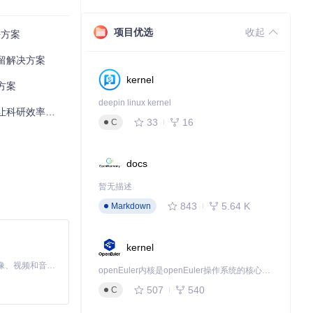
项目优选
收起
决方案
可完成翻译；对于
保留解决方案
受高效翻译的乐
kernel
决方案
deepin linux kernel
升300%？
33
16
C
解。这一功能特别
了40%，大大
docs
暂无描述
843
5.64 K
Markdown
kernel
MiniMax H3 是一个通用的全模态生成系统。它支持对由文本、图像、视频和音频组成的多模态上下文进行统一理解，并能生成分辨率高达 2K、时长可达 15 秒的带原生立体声音频的视频。得益于面向任务泛化的系统设计，H3 在预训练阶段就已具备广泛的多模态上下文理解与生成能力，能够出色地执行复杂的多模态指令。
openEuler内核是openEuler操作系统的核心，既是系统性能与稳定性的基石，也是连接处理器、设备与服务的桥梁。
507
540
C