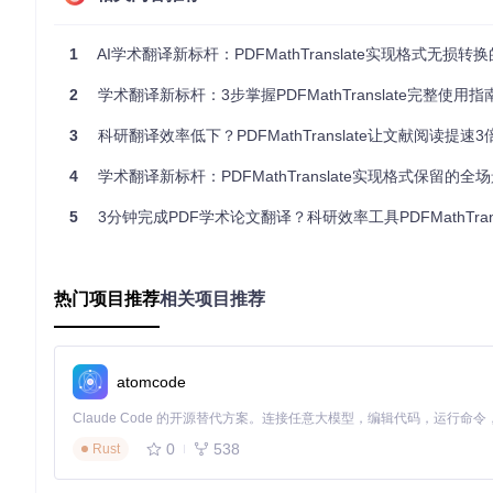
解锁高效翻译新体验：创新方案全解析
双路径操作：小白也能轻松上手的翻译方案
1
AI学术翻译新标杆：PDFMathTranslate实现格式无损转换
PDFMathTranslate提供了两种简单易用的操作方式，
2
学术翻译新标杆：3步掌握PDFMathTranslate完整使用指
高级用户，命令行工具则提供了更多的自定义选项。无论你是技术小白
趣。
3
科研翻译效率低下？PDFMathTranslate让文献阅读提速3
技术原理：PDF格式完美保留的秘密
双语对照：如何让阅读与学习效率倍增
4
学术翻译新标杆：PDFMathTranslate实现格式保留的全场景
PDFMathTranslate的双语对照功能是学术研究的得力
5
3分钟完成PDF学术论文翻译？科研效率工具PDFMathTransla
适合在撰写论文或准备报告时使用，可以帮助用户准确引用文献
节省了研究时间。
热门项目推荐
相关项目推荐
图3：PDFMathTranslate生成的双语对照文档，原文与译文
灵活应用全场景：从个人到团队的翻译解决方案
atomcode
基础版：3步完成单篇PDF翻译
💡
步骤卡片：
0
538
Rust
安装工具
：确保你的系统中安装了Python 3.10到3.12版本，