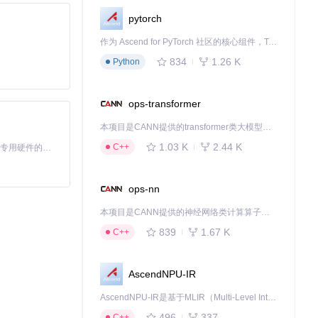
pytorch
作为 Ascend for PyTorch 社区的核心组件，TorchNPU 是昇腾专为 PyTorch 打造的深度学习适配插件，使 PyTorch 框架能够直接调用昇腾 NPU，为开发者提供昇腾 AI 处理器的超强算力。
834
1.26 K
Python
ops-transformer
本项目是CANN提供的transformer类大模型算子库，实现网络在NPU上加速计算。
1.03 K
2.44 K
C++
基于Python的Xiaozhi AI，适用于想要完整Xiaozhi体验而无需拥有专用硬件的用户。
ops-nn
本项目是CANN提供的神经网络类计算算子库，实现网络在NPU上加速计算。
839
1.67 K
C++
AscendNPU-IR
AscendNPU-IR是基于MLIR（Multi-Level Intermediate Representation）构建的，面向昇腾亲和算子编译时使用的中间表示，提供昇腾完备表达能力，通过编译优化提升昇腾AI处理器计算效率，支持通过生态框架使能昇腾AI处理器与深度调优
496
337
C++