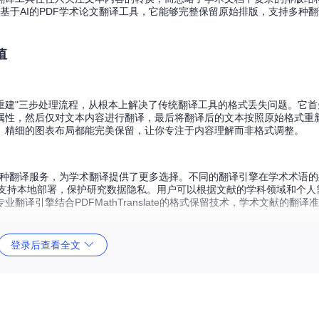
作为一款基于AI的PDF学术论文翻译工具，它能够完整保留原始排版，支持多种
值
译+格式重建"三步处理流程，从根本上解决了传统翻译工具的格式丢失问题。它首
属性，然后仅对文本内容进行翻译，最后将翻译后的文本按照原始格式重
、精细的图表布局都能完美保留，让你专注于内容理解而非格式调整。
a、OpenAI等多种翻译服务，为学术翻译提供了更多选择。不同的翻译引擎在学术术
ma则支持本地部署，保护研究数据隐私。用户可以根据文献的学科领域和个
译引擎结合PDFMathTranslate的格式保留技术，学术文献的翻译
登录后查看全文
原文保持一致