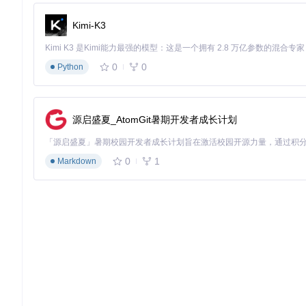
# Windows系统
Kimi-K3
# macOS系统
0
0
Python
适用场景：个人电脑上快速安装PDFMathTranslate
准备文件
：将需要翻译的PDF文件放在当前工作目录下。
源启盛夏_AtomGit暑期开发者成长计划
执行翻译
：在命令行中输入以下命令，即可开始翻译：
# Windows系统
0
1
Markdown
# macOS系统
适用场景：快速翻译单个PDF文件，默认生成双语和单语翻译文
进阶版：场景化问答解决复杂翻译需求
Q：如何只翻译PDF中的特定页面？
A：使用
-p
参数可以指定要
# Windows系统