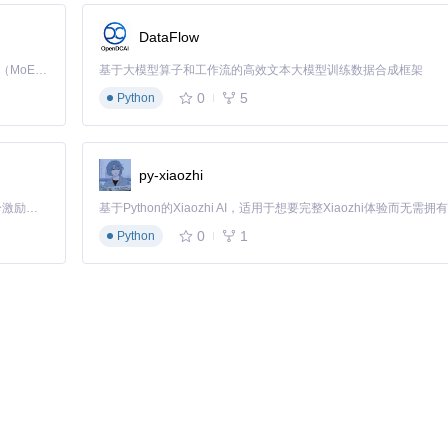
DataFlow
Kimi K3 是Kimi能力最强的模型：这是一个拥有 2.8 万亿参数的混合专家（MoE）模型，具备原生视觉理解能力，并支持 100 万 token 的上下文窗口。
基于大模型算子和工作流的高效文本大模型训练数据合成框架
0
5
Python
py-xiaozhi
「源启盛夏」暑期校园开发者成长计划旨在激活校园开源力量，通过积分激励、认证扶持、资源倾斜等形式，引导高校组织和开发者完成「入驻 — 建项目 — 做贡献 — 获认证 — 得资源」的完整闭环。无论你是想带领社团入驻平台的组织者，还是希望用代码贡献证明自己的开发者，都能在这里找到属于你的成长路径。
0
1
Python
档
翻译的页面范围。例如，只翻译第1到5页：