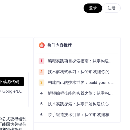
登录
注册
热门内容推荐
1
编程实践项目探索指南：从零构建技术能力体系
2
技术解构式学习：从0到1构建你的编程知识体系
下载源代码
3
构建自己的技术世界：build-your-own-x项目的实践探索指南
[EMNLP 2025 Demo] PDF scientific paper translation with preserved formats - 基于 AI 完整保留排版的 PDF 文档全文双语翻译，支持 Google/DeepL/Ollama/OpenAI 等服务，提供 CLI/GUI/MCP/Docker/Zotero
4
解锁编程技能的实践之旅：从零构建你的技术世界
5
技术实践探索：从零开始构建核心系统的实践指南
6
亲手锻造技术引擎：从0到1构建核心系统的实践指南
学公式变得错乱
可能因为关键信
构和特殊符号。