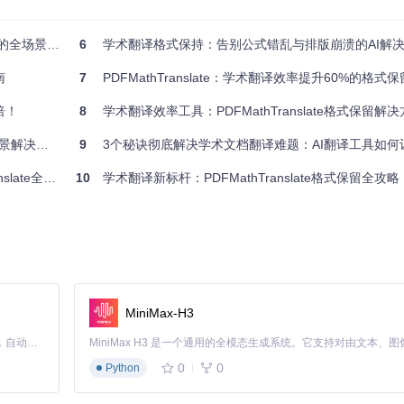
的全场景指南
6
学术翻译格式保持：告别公式错乱与排版崩溃的AI解
满足不同用户的需求。对于普通用户，只需通过图形界面进行简单的拖拽和点击即
南
7
PDFMathTranslate：学术翻译效率提升60%的格式
还是编程高手，都能快速掌握PDFMathTranslate的使用方法，享
倍！
8
学术翻译效率工具：PDFMathTranslate格式保留解
解决方案
9
3个秘诀彻底解决学术文档翻译难题：AI翻译工具如何让科研效率提
助手。通过生成双语对照文档，用户可以同时查看原文和译文，方便对照学习和理
te全解析
10
学术翻译新标杆：PDFMathTranslate格式保留全攻略
内容，避免翻译误差。使用双语对照功能后，用户的文献阅读效率平均提升
并排显示，方便对照学习
MiniMax-H3
Claude Code 的开源替代方案。连接任意大模型，编辑代码，运行命令，自动验证 — 全自动执行。用 Rust 构建，极致性能。 ｜ An open-source alternative to Claude Code. Connect any LLM, edit code, run commands, and verify changes — autonomously. Built in Rust for speed. Get Started
0
0
Python
然后在命令行中执行以下命令安装PDFMathTranslate：