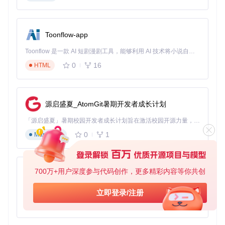
private
 ExponentialMovingAverage _fastEma;

private
 ExponentialMovingAverage _slowEma;

public
override
void
Initialize
()
Toonflow-app
    {

        SetStartDate(
2020
, 
1
, 
1
);

Toonflow 是一款 AI 短剧漫剧工具，能够利用 AI 技术将小说自动转化为剧本，并结合 AI 生成的图片和视频，实现高效的短剧创作。借助 Toonflow，可以轻松完成从文字到影像的全流程，让短剧制作变得更加智能与便捷。
        SetEndDate(
2023
, 
1
, 
1
);

        SetCash(
100000
);

0
16
HTML
var
 symbol = AddEquity(
"AAPL"
, Resolution.Daily).S
        _fastEma = EMA(symbol, 
50
, Resolution.Daily);

        _slowEma = EMA(symbol, 
200
, Resolution.Daily);

源启盛夏_AtomGit暑期开发者成长计划
    }

「源启盛夏」暑期校园开发者成长计划旨在激活校园开源力量，通过积分激励、认证扶持、资源倾斜等形式，引导高校组织和开发者完成「入驻 — 建项目 — 做贡献 — 获认证 — 得资源」的完整闭环。无论你是想带领社团入驻平台的组织者，还是希望用代码贡献证明自己的开发者，都能在这里找到属于你的成长路径。
public
override
void
OnData
(
Slice data
)
0
1
Markdown
    {

if
 (!_fastEma.IsReady || !_slowEma.IsReady) 
retur
if
 (_fastEma > _slowEma && !Portfolio[Symbol].Inve
700万+用户深度参与代码创作，更多精彩内容等你共创
        {

AionUi
            SetHoldings(Symbol, 
1
);

免费、本地、开源的 24/7 全天候 Cowork 应用，以及适用于 Gemini CLI、Claude Code、Codex、OpenCode、Qwen Code、Goose CLI、Auggie 等的 OpenClaw | 🌟 喜欢就点star吧
        }

立即登录/注册
else
if
 (_fastEma < _slowEma && Portfolio[Symbol].
0
6
TypeScript
        {

            Liquidate(Symbol);
