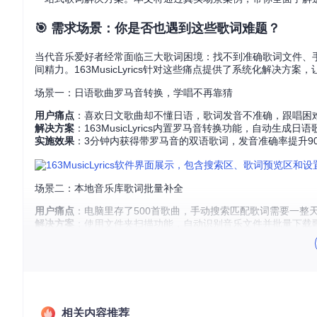
🎯 需求场景：你是否也遇到这些歌词难题？
当代音乐爱好者经常面临三大歌词困境：找不到准确歌词文件、
间精力。163MusicLyrics针对这些痛点提供了系统化解决方
场景一：日语歌曲罗马音转换，学唱不再靠猜
用户痛点
：喜欢日文歌曲却不懂日语，歌词发音不准确，跟唱困
解决方案
：163MusicLyrics内置罗马音转换功能，自动生成
实施效果
：3分钟内获得带罗马音的双语歌词，发音准确率提升9
场景二：本地音乐库歌词批量补全
用户痛点
：电脑里存了500首歌曲，手动搜索匹配歌词需要一整
解决方案
：使用文件夹扫描功能，自动识别音乐文件并批量下载
实施效果
：10分钟完成300首歌曲歌词匹配，准确率达95%以上
场景三：视频创作需要精准时间轴歌词
用户痛点
：制作音乐视频时，需要将LRC歌词转换为视频剪辑软件
相关内容推荐