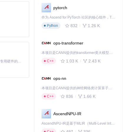
pytorch
作为 Ascend for PyTorch 社区的核心组件，TorchNPU 是昇腾专为 PyTorch 打造的深度学习适配插件，使 PyTorch 框架能够直接调用昇腾 NPU，为开发者提供昇腾 AI 处理器的超强算力。
832
1.26 K
Python
ops-transformer
本项目是CANN提供的transformer类大模型算子库，实现网络在NPU上加速计算。
1.03 K
2.43 K
C++
基于Python的Xiaozhi AI，适用于想要完整Xiaozhi体验而无需拥有专用硬件的用户。
ops-nn
本项目是CANN提供的神经网络类计算算子库，实现网络在NPU上加速计算。
836
1.66 K
C++
AscendNPU-IR
AscendNPU-IR是基于MLIR（Multi-Level Intermediate Representation）构建的，面向昇腾亲和算子编译时使用的中间表示，提供昇腾完备表达能力，通过编译优化提升昇腾AI处理器计算效率，支持通过生态框架使能昇腾AI处理器与深度调优
497
336
C++