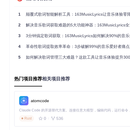
解决方案
：利用内置的LRC/SRT双向转换功能，一键完成格式转
实施效果
：原本需要1小时手动调整的字幕，现在5分钟自动完成
1
颠覆式歌词智能解析工具：163MusicLyrics让音乐体验零
2
解决音乐歌词获取难题的5大功能神器：163MusicLyrics
🌟 核心优势：为什么163MusicLyrics能脱颖而出
3
3分钟搞定歌词获取：163MusicLyrics如何解决90%的音乐爱
市面上歌词工具不少，但163MusicLyrics凭借三大差异化优
4
革命性歌词提取效率革命：3步破解99%的音乐爱好者痛点
核心能力
传统歌词工具
163MusicLyrics
5
如何解决歌词管理三大难题？这款工具让音乐体验提升300
双平台支持
✅ 网易云+QQ音乐完整支持
❌ 仅单一平台
批量处理
✅ 文件夹扫描+歌单导入
❌ 仅单首处理
格式转换
✅ LRC/SRT双向转换
✅ 仅LRC输出
热门项目推荐
相关项目推荐
附加功能
✅ 罗马音转换+多语言翻译
❌ 无附加功能
离线使用
✅ 完全支持
❌ 部分功能需联
atomcode
核心优势解析
：
双引擎搜索
：同时对接网易云和QQ音乐API，确保歌词资源最
0
536
Rust
智能匹配算法
：通过歌曲名、歌手、时长多维度匹配，准确率
全平台适配
：提供Windows专用版和跨平台版本，满足不同