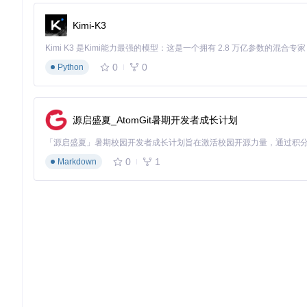
🚀 场景化解决方案：三步搞定复杂歌词需求
Kimi-K3
如何快速获取日文歌曲罗马音歌词？
🔍 在搜索框输入歌曲名和歌手，选择"QQ音乐"平台
0
0
Python
⚙️ 打开设置面板，在"罗马音系统"中选择"平文式"或"空格分组
💾 点击保存，自动生成包含日文、罗马音的双语歌词文件
怎样批量为本地音乐库添加歌词？
📂 点击"文件夹扫描"按钮，选择存放音乐的文件夹
源启盛夏_AtomGit暑期开发者成长计划
🔄 等待软件自动分析音乐文件，提取歌曲信息
📥 点击"全部下载"，自动为所有歌曲匹配并保存歌词
0
1
Markdown
如何将LRC歌词转换为视频字幕？
📤 在软件中打开LRC歌词文件
📝 在输出格式中选择"SRT"格式
💾 保存文件，自动完成时间轴格式转换
💡 进阶技巧：让歌词管理效率倍增
模糊搜索技巧：找不到准确歌名怎么办？
当只记得部分歌词或歌曲信息时，使用模糊搜索功能可以大幅提