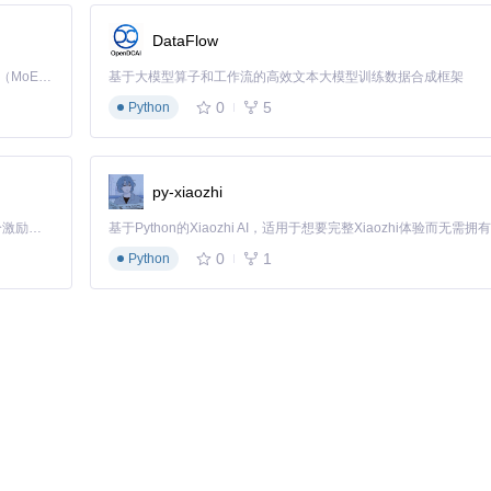
DataFlow
Kimi K3 是Kimi能力最强的模型：这是一个拥有 2.8 万亿参数的混合专家（MoE）模型，具备原生视觉理解能力，并支持 100 万 token 的上下文窗口。
基于大模型算子和工作流的高效文本大模型训练数据合成框架
0
5
Python
"
py-xiaozhi
「源启盛夏」暑期校园开发者成长计划旨在激活校园开源力量，通过积分激励、认证扶持、资源倾斜等形式，引导高校组织和开发者完成「入驻 — 建项目 — 做贡献 — 获认证 — 得资源」的完整闭环。无论你是想带领社团入驻平台的组织者，还是希望用代码贡献证明自己的开发者，都能在这里找到属于你的成长路径。
0
1
Python
高成功率：