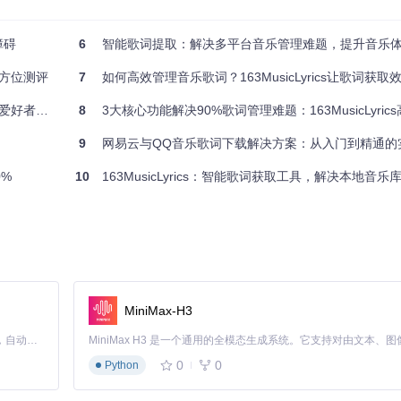
换
障碍
6
智能歌词提取：解决多平台音乐管理难题，提升音乐体验（3
全方位测评
7
如何高效管理音乐歌词？163MusicLyrics让歌词获取
？
好者痛点
8
3大核心功能解决90%歌词管理难题：163MusicLyrics
势，成为音乐爱好者的首选：
9
网易云与QQ音乐歌词下载解决方案：从入门到精通的
在线歌词网站
%
10
163MusicLyrics：智能歌词获取工具，解决本地音
✅ 多平台但需手动切换
❌ 无批量功能
❌ 不支持
❌ 无附加功能
网
❌ 完全依赖网络
MiniMax-H3
Claude Code 的开源替代方案。连接任意大模型，编辑代码，运行命令，自动验证 — 全自动执行。用 Rust 构建，极致性能。 ｜ An open-source alternative to Claude Code. Connect any LLM, edit code, run commands, and verify changes — autonomously. Built in Rust for speed. Get Started
丰富
0
0
Python
远超同类工具
系统需求