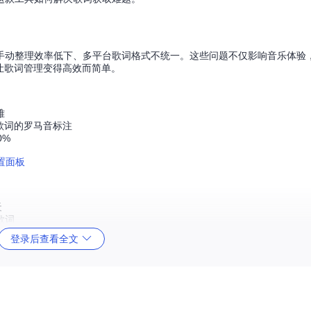
手动整理效率低下、多平台歌词格式不统一。这些问题不仅影响音乐体验
案，让歌词管理变得高效而简单。
难
日语歌词的罗马音标注
0%
天
歌词
登录后查看全文
支持的SRT格式