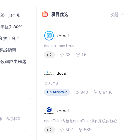
项目优选
收起
个实用场景）
效率提升80%
kernel
高效工具全解析
deepin linux kernel
实战指南
33
16
C
乐库歌词缺失难题
docs
暂无描述
843
5.64 K
Markdown
kernel
MiniMax H3 是一个通用的全模态生成系统。它支持对由文本、图像、视频和音频组成的多模态上下文进行统一理解，并能生成分辨率高达 2K、时长可达 15 秒的带原生立体声音频的视频。得益于面向任务泛化的系统设计，H3 在预训练阶段就已具备广泛的多模态上下文理解与生成能力，能够出色地执行复杂的多模态指令。
openEuler内核是openEuler操作系统的核心，既是系统性能与稳定性的基石，也是连接处理器、设备与服务的桥梁。
507
539
C