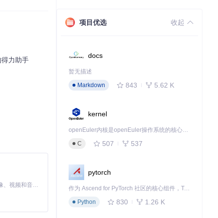
项目优选
收起
docs
开发的得力助手
暂无描述
843
5.62 K
Markdown
kernel
openEuler内核是openEuler操作系统的核心，既是系统性能与稳定性的基石，也是连接处理器、设备与服务的桥梁。
507
537
C
pytorch
MiniMax H3 是一个通用的全模态生成系统。它支持对由文本、图像、视频和音频组成的多模态上下文进行统一理解，并能生成分辨率高达 2K、时长可达 15 秒的带原生立体声音频的视频。得益于面向任务泛化的系统设计，H3 在预训练阶段就已具备广泛的多模态上下文理解与生成能力，能够出色地执行复杂的多模态指令。
作为 Ascend for PyTorch 社区的核心组件，TorchNPU 是昇腾专为 PyTorch 打造的深度学习适配插件，使 PyTorch 框架能够直接调用昇腾 NPU，为开发者提供昇腾 AI 处理器的超强算力。
830
1.26 K
Python