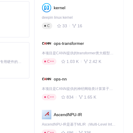
kernel
deepin linux kernel
33
16
C
ops-transformer
本项目是CANN提供的transformer类大模型算子库，实现网络在NPU上加速计算。
1.03 K
2.42 K
C++
基于Python的Xiaozhi AI，适用于想要完整Xiaozhi体验而无需拥有专用硬件的用户。
ops-nn
本项目是CANN提供的神经网络类计算算子库，实现网络在NPU上加速计算。
834
1.65 K
C++
AscendNPU-IR
AscendNPU-IR是基于MLIR（Multi-Level Intermediate Representation）构建的，面向昇腾亲和算子编译时使用的中间表示，提供昇腾完备表达能力，通过编译优化提升昇腾AI处理器计算效率，支持通过生态框架使能昇腾AI处理器与深度调优
496
336
C++