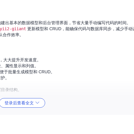
建出基本的数据模型和后台管理界面，节省大量手动编写代码的时间。
yii2-giiant
更新模型和 CRUD，能确保代码与数据库同步，减少手动
队合作效率。
义，大大提升开发速度。
段、属性显示和列值。
于批量生成模型和 CRUD。
维护。
层目录结构。
登录后查看全文
即可完成。在项目中注册 Gii 模块后，扩展会自动注册相关的代码生成器。
更加高效和愉快！