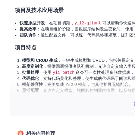
项目及技术应用场景
快速原型开发
：在项目初期，
yii2-giiant
可以帮助你快速构
提高效率
：在项目维护阶段，当数据库结构发生变化时，使用
团队协作
：通过配置文件，可以统一代码风格和规范，提升团
项目特点
模型和 CRUD 生成
：一键生成模型和 CRUD，包括关系定
高度定制化
：提供回调提供者队列机制，允许自定义输入字
批量处理
：使用
yii batch
命令可一次性处理多张数据表，便
代码优化
：支持代码美化和整理，使生成的代码易于阅读和
框架兼容性
：完美集成 Yii 2.0 框架，与其他扩展无缝配合。
灵活配置
：允许自定义模型、视图和控制器的位置，以及分
安装与使用
安装
yii2-giiant
扩展非常简单，只需要通过 Composer 
明，请参考项目文档。
让我们一起探索
yii2-giiant
的无限可能性，让编码工作变得
相关内容推荐