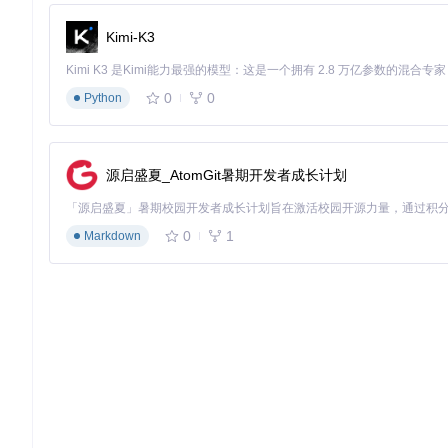
Kimi-K3
0
0
Python
源启盛夏_AtomGit暑期开发者成长计划
0
1
Markdown