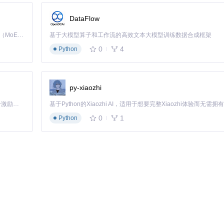
DataFlow
Kimi K3 是Kimi能力最强的模型：这是一个拥有 2.8 万亿参数的混合专家（MoE）模型，具备原生视觉理解能力，并支持 100 万 token 的上下文窗口。
基于大模型算子和工作流的高效文本大模型训练数据合成框架
0
4
Python
py-xiaozhi
「源启盛夏」暑期校园开发者成长计划旨在激活校园开源力量，通过积分激励、认证扶持、资源倾斜等形式，引导高校组织和开发者完成「入驻 — 建项目 — 做贡献 — 获认证 — 得资源」的完整闭环。无论你是想带领社团入驻平台的组织者，还是希望用代码贡献证明自己的开发者，都能在这里找到属于你的成长路径。
0
1
Python