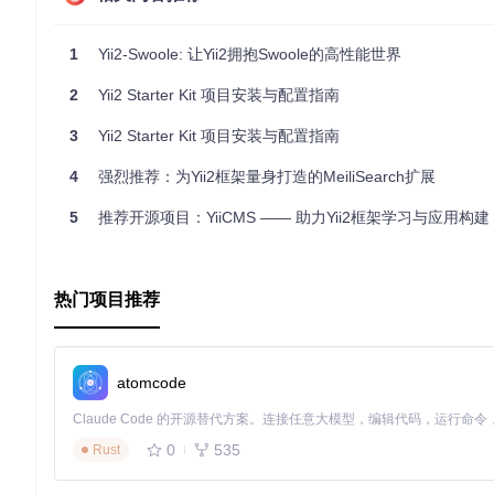
项目源码
|
文档
|
Composer 安装
1
Yii2-Swoole: 让Yii2拥抱Swoole的高性能世界
由
dmstr
建造，为开发者带来更高生产力的工具。
2
Yii2 Starter Kit 项目安装与配置指南
3
Yii2 Starter Kit 项目安装与配置指南
4
强烈推荐：为Yii2框架量身打造的MeiliSearch扩展
5
推荐开源项目：YiiCMS —— 助力Yii2框架学习与应用构建
热门项目推荐
atomcode
0
535
Rust