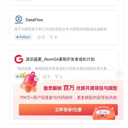
DataFlow
基于大模型算子和工作流的高效文本大模型训练数据合成框架
0
4
Python
源启盛夏_AtomGit暑期开发者成长计划
「源启盛夏」暑期校园开发者成长计划旨在激活校园开源力量，通过积分激励、认证扶持、资源倾斜等形式，引导高校组织和开发者完成「入驻 — 建项目 — 做贡献 — 获认证 — 得资源」的完整闭环。无论你是想带领社团入驻平台的组织者，还是希望用代码贡献证明自己的开发者，都能在这里找到属于你的成长路径。
0
1
Markdown
700万+用户深度参与代码创作，更多精彩内容等你共创
py-xiaozhi
基于Python的Xiaozhi AI，适用于想要完整Xiaozhi体验而无需拥有专用硬件的用户。
立即登录/注册
0
1
Python