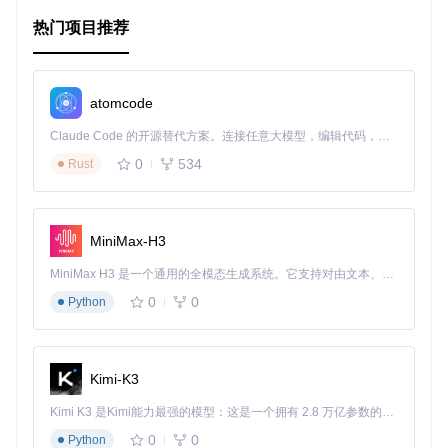
幕菜单、线圈菜单、蒸汽模式、时钟菜单和接口菜单，满
热门项目推荐
足各种操作需求。
易用性
：尽管增加了大量新功能，但myevic保留了与原版
相似的外观和感觉，用户无需重新学习如何使用。
社区驱动
：该项目得益于众多贡献者的支持，不断更新和
atomcode
完善，以适应用户的反馈和新需求。
Claude Code 的开源替代方案。连接任意大模型，编辑代码，运行命令，自动验证 — 全自动执行。用 Rust 构建，极致性能。 ｜ An open-source alternative to Claude Code. Connect any LLM, edit code, run commands, and verify changes — autonomously. Built in Rust for speed. Get Started
开放源代码
：myevic 是一个开源项目，这意味着任何人都
可以查看、学习甚至贡献代码，推动其持续进化。
0
534
Rust
如果您是一个寻求更高级功能和个性化设置的电子烟爱好者，
myevic 将是一个不容错过的选择。赶快尝试并加入到这个充
满活力的社区中，一起享受电子烟的新体验吧！
MiniMax-H3
MiniMax H3 是一个通用的全模态生成系统。它支持对由文本、图像、视频和音频组成的多模态上下文进行统一理解，并能生成分辨率高达 2K、时长可达 15 秒的带原生立体声音频的视频。得益于面向任务泛化的系统设计，H3 在预训练阶段就已具备广泛的多模态上下文理解与生成能力，能够出色地执行复杂的多模态指令。
0
0
Python
Kimi-K3
Kimi K3 是Kimi能力最强的模型：这是一个拥有 2.8 万亿参数的混合专家（MoE）模型，具备原生视觉理解能力，并支持 100 万 token 的上下文窗口。
0
0
Python