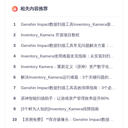
二、进阶配置指南
相关内容推荐
2.1 系统环境配置
现象分析
1
Genshin Impact数据扫描工具Inventory_Kamera新手入门指南
首次启动程序时出现「缺少 MSVCP140.dll」错误提示，程序
2
Inventory_Kamera 开源项目教程
无法初始化。
3
Genshin Impact数据扫描工具常见问题解决方案：从无法启动到扫描失败的终极修复指南
根本原因
4
Inventory_Kamera使用难题攻克指南：从安装到扫描的3个实战技巧
系统未安装 Visual C++ 运行时组件，导致 C# 程序依赖的动态
链接库缺失。
5
Inventory Kamera：重新定义《原神》资产数字化管理
阶梯式解决方案
访问微软官方下载中心获取 Visual C++ Redistributable 2
6
解决Inventory_Kamera运行难题：3个关键问题的系统化方案
015-2022 套件
7
Genshin Impact数据扫描工具高效排障指南：3个必知解决方案
根据操作系统架构选择 x86/x64 版本进行安装
重启系统后验证
System32
目录下是否存在
msvcp140.d
8
原神智能扫描助手：让游戏资产管理效率提升80%
ll
文件
9
[3个鲜为人知的]Inventory_Kamera排障指南
⚠️ 注意事项：64位系统需同时安装 x86 和 x64 两个版本以
确保兼容性
10
【亲测免费】 **库存摄像头：Genshin Impact数据扫描神器**
2.2 OCR识别精度优化