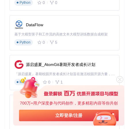
0
0
Python
根本原因
工具当前仅支持英文游戏界面，非英文环境下文本特征不匹
配。
DataFlow
阶梯式解决方案
基于大模型算子和工作流的高效文本大模型训练数据合成框架
启动原神客户端，通过 ESC 菜单进入设置界面
在「语言」选项卡中将游戏语言切换为「English」
0
5
Python
重启游戏使语言设置生效，确保界面文本完全切换
3.2 安全软件拦截问题
现象分析
源启盛夏_AtomGit暑期开发者成长计划
程序启动时被防火墙阻止，或触发杀毒软件的「恶意程序」警
报。
「源启盛夏」暑期校园开发者成长计划旨在激活校园开源力量，通过积分激励、认证扶持、资源倾斜等形式，引导高校组织和开发者完成「入驻 — 建项目 — 做贡献 — 获认证 — 得资源」的完整闭环。无论你是想带领社团入驻平台的组织者，还是希望用代码贡献证明自己的开发者，都能在这里找到属于你的成长路径。
根本原因
0
1
Markdown
开源工具的数字签名未被主流安全软件收录，导致误报。
阶梯式解决方案
700万+用户深度参与代码创作，更多精彩内容等你共创
在安全软件的「信任区」添加程序主目录
InventoryKam
py-xiaozhi
era/
基于Python的Xiaozhi AI，适用于想要完整Xiaozhi体验而无需拥有专用硬件的用户。
立即登录/注册
手动允许
InventoryKamera.exe
访问网络和屏幕捕获权
限
0
1
Python
将工具加入 Windows Defender 的「排除项」列表