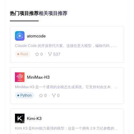
现象分析
圣遗物副词条识别出现乱码或数字错误，影响数据统计准确
热门项目推荐
相关项目推荐
性。
根本原因
atomcode
默认识别引擎未针对游戏字体进行优化，导致特殊符号识别率
下降。
Claude Code 的开源替代方案。连接任意大模型，编辑代码，运行命令，自动验证 — 全自动执行。用 Rust 构建，极致性能。 ｜ An open-source alternative to Claude Code. Connect any LLM, edit code, run commands, and verify changes — autonomously. Built in Rust for speed. Get Started
阶梯式解决方案
0
537
Rust
替换
tessdata/
目录下的训练数据为
genshin_best_en
g.traineddata
在
Settings.cs
中调整 OCR 识别阈值（建议设置为 0.7
5）
MiniMax-H3
重启程序并在
ui/main/MainForm.cs
中启用「高精度识
别」模式
MiniMax H3 是一个通用的全模态生成系统。它支持对由文本、图像、视频和音频组成的多模态上下文进行统一理解，并能生成分辨率高达 2K、时长可达 15 秒的带原生立体声音频的视频。得益于面向任务泛化的系统设计，H3 在预训练阶段就已具备广泛的多模态上下文理解与生成能力，能够出色地执行复杂的多模态指令。
0
0
Python
三、常见障碍排除
3.1 游戏语言兼容性问题
现象分析
Kimi-K3
扫描结果出现大量「未知物品」，控制台日志显示「Languag
Kimi K3 是Kimi能力最强的模型：这是一个拥有 2.8 万亿参数的混合专家（MoE）模型，具备原生视觉理解能力，并支持 100 万 token 的上下文窗口。
e not supported」错误。