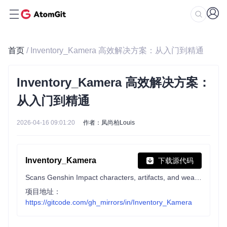
首页
/ Inventory_Kamera 高效解决方案：从入门到精通
Inventory_Kamera 高效解决方案：
从入门到精通
2026-04-16 09:01:20
作者：凤尚柏Louis
Inventory_Kamera
下载源代码
Scans Genshin Impact characters, artifacts, and weapons from the game window into a JSON file.
项目地址：
https://gitcode.com/gh_mirrors/in/Inventory_Kamera