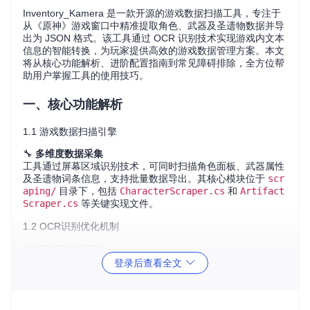
Inventory_Kamera 是一款开源的游戏数据扫描工具，专注于
从《原神》游戏窗口中精准提取角色、武器及圣遗物数据并导
出为 JSON 格式。该工具通过 OCR 识别技术实现游戏内文本
信息的智能转换，为玩家提供高效的游戏数据管理方案。本文
将从核心功能解析、进阶配置指南到常见障碍排除，全方位帮
助用户掌握工具的使用技巧。
一、核心功能解析
1.1 游戏数据扫描引擎
🔧
多维度数据采集
工具通过屏幕区域识别技术，可同时扫描角色面板、武器属性
及圣遗物词条信息，支持批量数据导出。其核心模块位于
scr
aping/
目录下，包括
CharacterScraper.cs
和
Artifact
Scraper.cs
等关键实现文件。
1.2 OCR识别优化机制
🛠️
双引擎识别系统
登录后查看全文
内置
tessdata/
目录下的两套训练数据（
genshin_best_en
g.traineddata
和
genshin_fast_09_04_21.traineddat
a
），可根据硬件性能选择高精度或快速识别模式，平衡识别
accuracy 与响应速度。