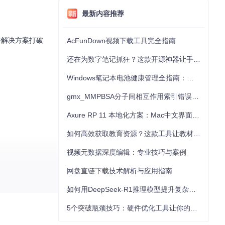
最新内容推荐
件解决方案打破
AcFunDown视频下载工具完全指南
还在为数字笔记抓狂？这款开源神器让手写批注效率提升300%
Windows笔记本电池健康管理全指南：从根源解决电池损耗问题
gmx_MMPBSA分子间相互作用索引错误的深度诊断与解决
Axure RP 11 本地化方案：Mac中文界面优化与原型设计工具汉化全指南
如何高效获取教育资源？这款工具让教材下载效率提升80%
视频元数据深度编辑：专业技巧与案例
网盘直链下载技术解析与应用指南
如何用DeepSeek-R1推理模型提升复杂任务解决能力：完整指南
彩精度，确保观看
5个突破瓶颈技巧：硬件优化工具让你的电脑性能提升30%
，仿佛亲临现场。