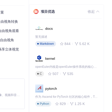
项目优选
收起
方案
本，一键完成视频
现自由视角转换
docs
现自由视角观看
暂无描述
本自由视角
844
5.62 K
Markdown
能畅享立体视觉
kernel
openEuler内核是openEuler操作系统的核心，既是系统性能与稳定性的基石，也是连接处理器、设备与服务的桥梁。
507
535
C
pytorch
MiniMax H3 是一个通用的全模态生成系统。它支持对由文本、图像、视频和音频组成的多模态上下文进行统一理解，并能生成分辨率高达 2K、时长可达 15 秒的带原生立体声音频的视频。得益于面向任务泛化的系统设计，H3 在预训练阶段就已具备广泛的多模态上下文理解与生成能力，能够出色地执行复杂的多模态指令。
作为 Ascend for PyTorch 社区的核心组件，TorchNPU 是昇腾专为 PyTorch 打造的深度学习适配插件，使 PyTorch 框架能够直接调用昇腾 NPU，为开发者提供昇腾 AI 处理器的超强算力。
829
1.25 K
Python