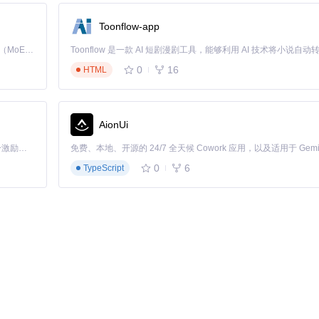
Toonflow-app
Kimi K3 是Kimi能力最强的模型：这是一个拥有 2.8 万亿参数的混合专家（MoE）模型，具备原生视觉理解能力，并支持 100 万 token 的上下文窗口。
0
16
HTML
AionUi
「源启盛夏」暑期校园开发者成长计划旨在激活校园开源力量，通过积分激励、认证扶持、资源倾斜等形式，引导高校组织和开发者完成「入驻 — 建项目 — 做贡献 — 获认证 — 得资源」的完整闭环。无论你是想带领社团入驻平台的组织者，还是希望用代码贡献证明自己的开发者，都能在这里找到属于你的成长路径。
irrors/vr/VR-reversal
0
6
TypeScript
led=
yes
"你的视频文件.mp4"