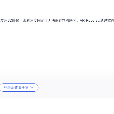
用3D眼镜，观看角度固定且无法保存精彩瞬间。VR-Reversal通过软
登录后查看全文
的3D视频，将其转换为适合普通屏幕的2D画面。转换过程保持原始分辨率和色
VR-Reversal在笔记本上观看时，能够自由调整视角探索每个街角细节