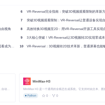
6
VR-Reversal完全指南：突破3D视频观看限制的革新
可用于生成固定视角的2D视频文件。系统会自动生成ffmpeg转换脚
7
突破3D视频观看限制：VR-Reversal让普通设备实
享自由视角
8
高效转换3D视频至2D：用VR-Reversal开源工具实
9
3大核心突破！VR-Reversal让3D视频转2D实现零成
看成为现实
10
VR-Reversal：3D视频转2D技术革新，普通屏幕也
MiniMax-H3
Claude Code 的开源替代方案。连接任意大模型，编辑代码，运行命令，自动验证 — 全自动执行。用 Rust 构建，极致性能。 ｜ An open-source alternative to Claude Code. Connect any LLM, edit code, run commands, and verify changes — autonomously. Built in Rust for speed. Get Started
0
0
Python