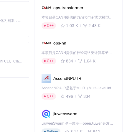
ops-transformer
本项目是CANN提供的transformer类大模型算子库，实现网络在NPU上加速计算。
Toonflow 是一款 AI 短剧漫剧工具，能够利用 AI 技术将小说自动转化为剧本，并结合 AI 生成的图片和视频，实现高效的短剧创作。借助 Toonflow，可以轻松完成从文字到影像的全流程，让短剧制作变得更加智能与便捷。
1.03 K
2.43 K
C++
ops-nn
本项目是CANN提供的神经网络类计算算子库，实现网络在NPU上加速计算。
834
1.64 K
C++
免费、本地、开源的 24/7 全天候 Cowork 应用，以及适用于 Gemini CLI、Claude Code、Codex、OpenCode、Qwen Code、Goose CLI、Auggie 等的 OpenClaw | 🌟 喜欢就点star吧
AscendNPU-IR
AscendNPU-IR是基于MLIR（Multi-Level Intermediate Representation）构建的，面向昇腾亲和算子编译时使用的中间表示，提供昇腾完备表达能力，通过编译优化提升昇腾AI处理器计算效率，支持通过生态框架使能昇腾AI处理器与深度调优
496
334
C++
jiuwenswarm
JiuwenSwarm 是一款基于openJiuwen开发的智能AI Agent，它能够将大语言模型的强大能力，通过你日常使用的各类通讯应用，直接延伸至你的指尖。
3.14 K
842
Python