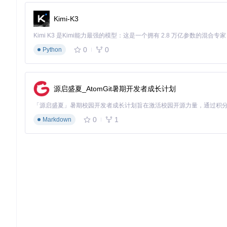
TAB
键：快速复位至中心视角
鼠标点击：直接跳转至指定视角
Kimi-K3
VR-Reversal实时视角调整功能演示，展示多角度观看体验
0
0
Python
快速上手实施步骤
环境准备
源启盛夏_AtomGit暑期开发者成长计划
安装MPV媒体播放器（支持Windows/macOS/Linux）
下载ffmpeg工具并配置环境变量
克隆项目仓库：
git clone https://gitcode.com/gh_m
插件配置
0
1
Markdown
将360plugin.lua复制到MPV的scripts目录
根据需求修改script-opts/360plugin.conf配置文件
自定义按键映射（如将视角上移改为
w
键）
启动与使用
通过命令行启动视频播放：
mpv --script=360plugin.lua --script-opts=360plugin-enab
个性化配置指南