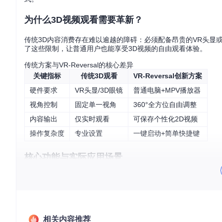
为什么3D视频观看需要革新？
传统3D内容消费存在难以逾越的障碍：必须配备昂贵的VR头显或专
了这些限制，让普通用户也能享受3D视频的自由观看体验。
传统方案与VR-Reversal的核心差异
关键指标
传统3D观看
VR-Reversal创新方案
硬件要求
VR头显/3D眼镜
普通电脑+MPV播放器
视角控制
固定单一视角
360°全方位自由调整
内容输出
仅实时观看
可保存个性化2D视频
操作复杂度
专业设置
一键启动+简单快捷键
核心功能与实际应用场景
实时3D转2D智能转换
VR-Reversal的核心算法能够实时解析侧并排(SBS)格式
体验不打折扣。
实用案例
：旅行爱好者小王下载了日本街头的360°VR视频，通过
相关内容推荐