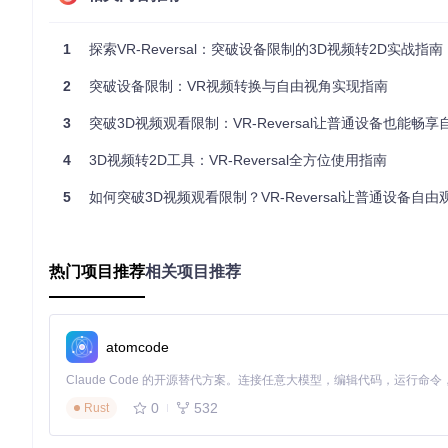
头部运动追踪与视频保存
1
探索VR-Reversal：突破设备限制的3D视频转2D实战指南
通过简单的按键操作即可记录观看过程中的视角变化数据，这些数据
渲染。
2
突破设备限制：VR视频转换与自由视角实现指南
操作步骤
：
3
突破3D视频观看限制：VR-Reversal让普通设备也能畅
播放视频时按
n
键开始记录视角数据
4
3D视频转2D工具：VR-Reversal全方位使用指南
观看过程中自由调整视角
退出播放器后运行自动生成的转换脚本
5
如何突破3D视频观看限制？VR-Reversal让普通设备自由观
获取固定视角的2D视频文件
多模式切换与个性化控制
提供三种观看模式满足不同需求：
热门项目推荐
相关项目推荐
平面2D模式：适合普通屏幕观看
重投影并排模式：保留立体效果
立体眼镜兼容模式：支持红蓝等传统3D眼镜
atomcode
直观的视角控制方案
通过键盘和鼠标实现精准控制：
0
532
Rust
i/j/k/l
键：上下左右视角移动
=/-
键：画面缩放调节