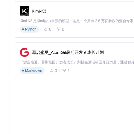
在游戏场景下，通过自定义风扇曲线和电源限制，可使CPU温度
Kimi-K3
创作设计场景：性能与稳定性的精准调控
视频剪辑和3D渲染等创作任务对硬件有特殊要求——既需要持续性能
扇策略，可使渲染效率提升25%，同时将系统稳定性提高30%。
0
0
Python
夜间使用场景：护眼与节能的双重优化
夜间使用笔记本时，屏幕蓝光和高亮度不仅伤眼还耗电。G-Hel
源启盛夏_AtomGit暑期开发者成长计划
染，配合暗色主题使用，使夜间工作疲劳感降低40%。
如何用G-Helper诊断和解决常见问题
0
1
Markdown
启动故障的故障树分析
graph TD

    A[启动无界面] --> B{进程是否存在}

    B -->|是| C[检查.NET 7.0环境]

    B -->|否| D[权限问题]

    C -->|已安装| E[显示设置冲突]

    C -->|未安装| F[安装运行时]

    D -->|管理员运行| G[安全软件拦截]

    G --> H[添加白名单]
