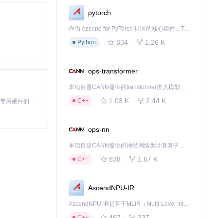
pytorch
作为 Ascend for PyTorch 社区的核心组件，TorchNPU 是昇腾专为 PyTorch 打造的深度学习适配插件，使 PyTorch 框架能够直接调用昇腾 NPU，为开发者提供昇腾 AI 处理器的超强算力。
耗）配合优化的风
834
1.26 K
Python
ops-transformer
灯效控制减少光污
本项目是CANN提供的transformer类大模型算子库，实现网络在NPU上加速计算。
1.03 K
2.44 K
C++
基于Python的Xiaozhi AI，适用于想要完整Xiaozhi体验而无需拥有专用硬件的用户。
ops-nn
本项目是CANN提供的神经网络类计算算子库，实现网络在NPU上加速计算。
838
1.67 K
C++
AscendNPU-IR
AscendNPU-IR是基于MLIR（Multi-Level Intermediate Representation）构建的，面向昇腾亲和算子编译时使用的中间表示，提供昇腾完备表达能力，通过编译优化提升昇腾AI处理器计算效率，支持通过生态框架使能昇腾AI处理器与深度调优
497
337
C++