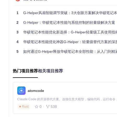
"出差时笔记本突然风扇狂转，会议中尴尬又影响续航"——这是商务用
略，实现办公场景下噪音降低40%，同时延长电池使用时间1.5
1
G-Helper风扇智能调节突破：3大创新方案解决华硕笔记
📌
场景配置步骤
：
2
G-Helper：华硕笔记本性能与系统控制的轻量级解决方案
点击主界面"Silent"模式按钮
3
华硕笔记本性能优化新选择：G-Helper轻量级工具使用指
在显卡模式中选择"Eco"
设置屏幕刷新率为60Hz
4
华硕笔记本性能优化神器G-Helper：轻量级替代方案的深
启用电池充电限制至80%
5
如何通过G-Helper释放华硕笔记本全部性能：从入门到精
执行以上配置后，笔记本在文档处理和网页浏览场景下可保持风
游戏娱乐场景：性能全开的沉浸式体验
热门项目推荐
相关项目推荐
"玩3A游戏时帧率波动大，散热跟不上"是游戏玩家的主要痛点。G-H
率提升15-20%。通过自定义风扇曲线，可在温度达到70℃时
📌
关键设置验证
：
atomcode
运行
powercfg /batteryreport
生成电池报告，确认充电限
使用任务管理器监控CPU频率，应稳定维持在最高加速频率的9
游戏中通过
Ctrl+Shift+Esc
调出资源监视器，GPU占用率应
0
538
Rust