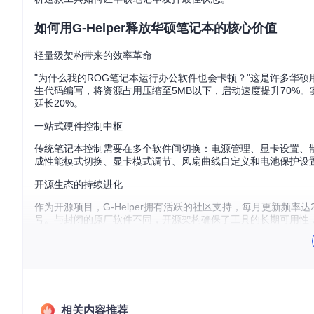
如何用G-Helper释放华硕笔记本的核心价值
轻量级架构带来的效率革命
"为什么我的ROG笔记本运行办公软件也会卡顿？"这是许多华硕用户
生代码编写，将资源占用压缩至5MB以下，启动速度提升70%。实
延长20%。
一站式硬件控制中枢
传统笔记本控制需要在多个软件间切换：电源管理、显卡设置、散热
成性能模式切换、显卡模式调节、风扇曲线自定义和电池保护设置
开源生态的持续进化
作为开源项目，G-Helper拥有活跃的社区支持，每月更新频率达
号。与封闭的原厂软件不同，开源架构确保了工具的长期可用性
在日常使用场景下，通过G-Helper主界面可实现性能模式、显
如何用G-Helper解决不同场景的使用痛点
相关内容推荐
移动办公场景：长续航与低噪音的平衡