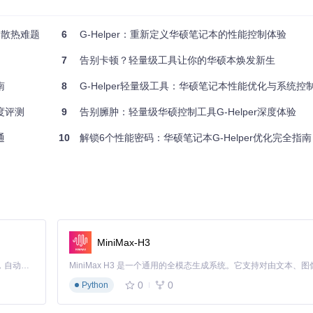
户的常见困扰。G-Helper的静音模式通过智能调节CPU功耗（30-5
小时。
本散热难题
6
G-Helper：重新定义华硕笔记本的性能控制体验
7
告别卡顿？轻量级工具让你的华硕本焕发新生
南
8
G-Helper轻量级工具：华硕笔记本性能优化与系统控
度评测
9
告别臃肿：轻量级华硕控制工具G-Helper深度体验
通
10
解锁6个性能密码：华硕笔记本G-Helper优化完全指南
扇低转速运行，同时减少不必要的性能消耗。
elper的Turbo模式可将CPU功耗释放至80-130W，配合独显直连模
提前加速散热，避免性能骤降。
MiniMax-H3
制已生效
Claude Code 的开源替代方案。连接任意大模型，编辑代码，运行命令，自动验证 — 全自动执行。用 Rust 构建，极致性能。 ｜ An open-source alternative to Claude Code. Connect any LLM, edit code, run commands, and verify changes — autonomously. Built in Rust for speed. Get Started
0%以上
保持在95%左右
0
0
Python