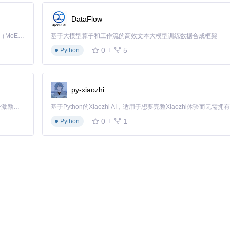
控制在85℃以下，同时维持性能稳定输出
DataFlow
Kimi K3 是Kimi能力最强的模型：这是一个拥有 2.8 万亿参数的混合专家（MoE）模型，具备原生视觉理解能力，并支持 100 万 token 的上下文窗口。
基于大模型算子和工作流的高效文本大模型训练数据合成框架
输出，又不能因过热导致崩溃。G-Helper的平衡模式（50-80W功
0
5
Python
per的屏幕控制模块可自动调节色温，降低蓝光比例30%，同时通过键盘
py-xiaozhi
「源启盛夏」暑期校园开发者成长计划旨在激活校园开源力量，通过积分激励、认证扶持、资源倾斜等形式，引导高校组织和开发者完成「入驻 — 建项目 — 做贡献 — 获认证 — 得资源」的完整闭环。无论你是想带领社团入驻平台的组织者，还是希望用代码贡献证明自己的开发者，都能在这里找到属于你的成长路径。
0
1
Python