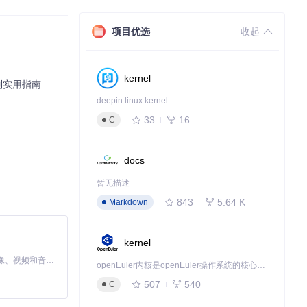
0W）和风扇策
项目优选
收起
kernel
制实用指南
deepin linux kernel
33
16
C
docs
暂无描述
式，使游戏平均帧
843
5.64 K
Markdown
kernel
MiniMax H3 是一个通用的全模态生成系统。它支持对由文本、图像、视频和音频组成的多模态上下文进行统一理解，并能生成分辨率高达 2K、时长可达 15 秒的带原生立体声音频的视频。得益于面向任务泛化的系统设计，H3 在预训练阶段就已具备广泛的多模态上下文理解与生成能力，能够出色地执行复杂的多模态指令。
openEuler内核是openEuler操作系统的核心，既是系统性能与稳定性的基石，也是连接处理器、设备与服务的桥梁。
507
540
C